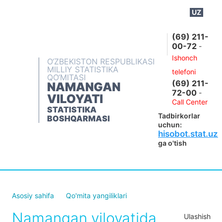
UZ
BOSHQARMA HAQIDA
(69) 211-
00-72
-
OCHIQ MA'LUMOTLAR
Ishonch
O‘ZBEKISTON RESPUBLIKASI
NASHRLAR
MILLIY STATISTIKA
telefoni
QO‘MITASI
(69) 211-
INTERAKTIV XIZMATLAR
NAMANGAN
72-00
-
VILOYATI
MATBUOT XIZMATI
Call Center
STATISTIKA
Tadbirkorlar
MUROJAATLAR
BOSHQARMASI
uchun:
hisobot.stat.uz
KONTAKTLAR
ga o'tish
Asosiy sahifa
Qo'mita yangiliklari
Namangan viloyatida
Ulashish