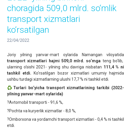
choragida 509,0 mlrd. so‘mlik
transport xizmatlari
ko‘rsatilgan
22/04/2022
Joriy yilning yanvar-mart oylarida Namangan viloyatida
transport xizmatlari hajmi 509,0 mlrd. so‘mga
teng bo‘lib,
ularning o‘sishi 2021- yilning shu davriga nisbatan
111,4 % ni
tashkil etdi.
Ko‘rsatilgan bozor xizmatlari umumiy hajmida
ushbu turdagi xizmatlarning ulushi 17,7 % ni tashkil etdi.
♻️
Turlari bo‘yicha transport xizmatlarining tarkibi (2022-
yilning yanvar-mart oylarida)
?Avtomobil transporti - 91,6 %,
?Pochta va kuryerlik xizmatlar - 8,0 %,
?Omborxona va yordamchi transport xizmatlari - 0,4 % ni tashkil
etdi.