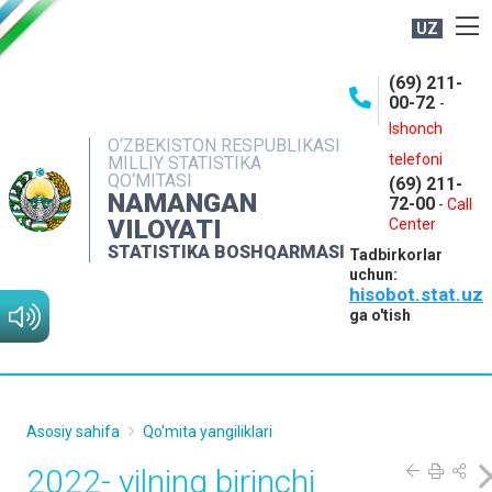
UZ
BOSHQARMA HAQIDA
(69) 211-
00-72
-
OCHIQ MA'LUMOTLAR
Ishonch
O‘ZBEKISTON RESPUBLIKASI
NASHRLAR
telefoni
MILLIY STATISTIKA
QO‘MITASI
(69) 211-
INTERAKTIV XIZMATLAR
NAMANGAN
72-00
-
Call
VILOYATI
MATBUOT XIZMATI
Center
STATISTIKA BOSHQARMASI
Tadbirkorlar
MUROJAATLAR
uchun:
hisobot.stat.uz
KONTAKTLAR
ga o'tish
Asosiy sahifa
Qo'mita yangiliklari
2022- yilning birinchi