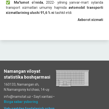
✅
Ma'lumot o‘rnida
, 2022- yilning yanvar-mart oylarida
transport xizmatlari umumiy hajmida
avtomobil transporti
xizmatlarining ulushi 91,6 % ni
tashkil etdi.
Axborot xizmati
Namangan viloyat
statistika boshqarmasi
160133, Namangan sh,
N.Namangoniy ko'chasi, 14-uy.
info@namstat.uz •
Sayt xaritasi
•
Bizga xabar yuboring
Veb-saytdan foydalanish uchun