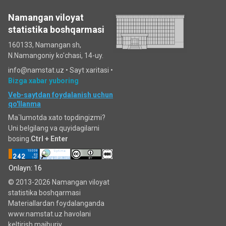
Namangan viloyat
statistika boshqarmasi
160133, Namangan sh,
N.Namangoniy ko'chasi, 14-uy.
info@namstat.uz •
Sayt xaritasi
•
Bizga xabar yuboring
Veb-saytdan foydalanish uchun
qo'llanma
Ma`lumotda xato topdingizmi?
Uni belgilang va quyidagilarni
bosing
Ctrl + Enter
Onlayn: 16
© 2013-2026 Namangan viloyat
statistika boshqarmasi
Materiallardan foydalanganda
www.namstat.uz havolani
keltirish majburiy.