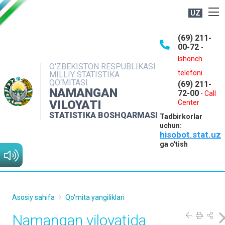
UZ
BOSHQARMA HAQIDA
(69) 211-
00-72
-
OCHIQ MA'LUMOTLAR
Ishonch
O‘ZBEKISTON RESPUBLIKASI
NASHRLAR
telefoni
MILLIY STATISTIKA
QO‘MITASI
(69) 211-
INTERAKTIV XIZMATLAR
NAMANGAN
72-00
-
Call
VILOYATI
MATBUOT XIZMATI
Center
STATISTIKA BOSHQARMASI
Tadbirkorlar
MUROJAATLAR
uchun:
hisobot.stat.uz
KONTAKTLAR
ga o'tish
Asosiy sahifa
Qo'mita yangiliklari
Namangan viloyatida