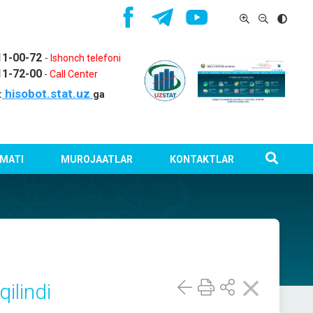
11-00-72
-
Ishonch telefoni
11-72-00
-
Call Center
hisobot.stat.uz
:
ga
MATI
MUROJAATLAR
KONTAKTLAR
ilindi