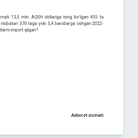
iymati 13,5 mln. AQSH dollariga teng boʻlgan 455 ta
ga nisbatan 370 taga yoki 5,4 barobarga oshgan.2022-
larni import qilgan?
Axborot xizmati