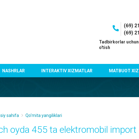
(69) 2
(69) 2
I
Tadbirkorlar uchun
o'tish
NASHRLAR
INTERAKTIV XIZMATLAR
MATBUOT XIZ
siy sahifa
Qo'mita yangiliklari
ch oyda 455 ta elektromobil import q