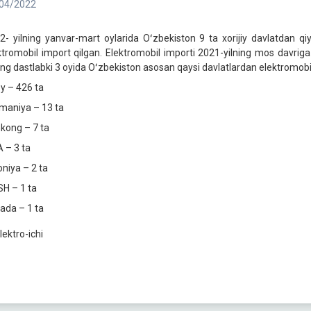
04/2022
2- yilning yanvar-mart oylarida Oʻzbekiston 9 ta xorijiy davlatdan q
ktromobil import qilgan. Elektromobil importi 2021-yilning mos davri
ning dastlabki 3 oyida Oʻzbekiston asosan qaysi davlatlardan elektromobil
oy – 426 ta
maniya – 13 ta
kong – 7 ta
 – 3 ta
oniya – 2 ta
H – 1 ta
ada – 1 ta