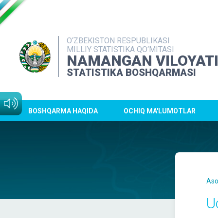
O‘ZBEKISTON RESPUBLIKASI
MILLIY STATISTIKA QO‘MITASI
NAMANGAN VILOYAT
STATISTIKA BOSHQARMASI
BOSHQARMA HAQIDA
OCHIQ MA'LUMOTLAR
Aso
U