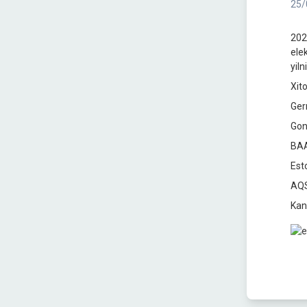
25/
202
ele
yil
Xit
Ger
Gon
BAA
Est
AQS
Kan