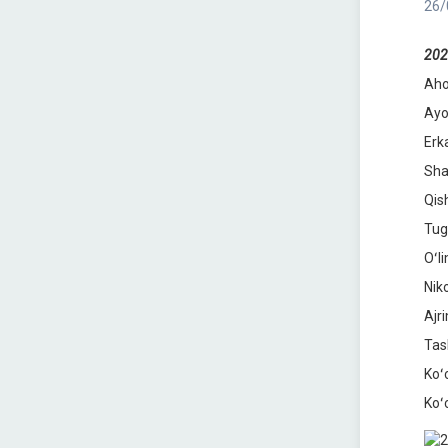
26/
202
Ahol
Ayol
Erka
Sha
Qis
Tugʻ
Oʻli
Nik
Ajr
Tas
Koʻ
Koʻ