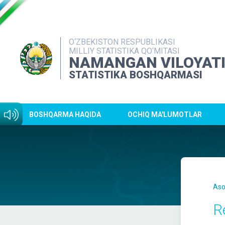
O‘ZBEKISTON RESPUBLIKASI
MILLIY STATISTIKA QO‘MITASI
NAMANGAN VILOYAT
STATISTIKA BOSHQARMASI
BOSHQARMA HAQIDA
OCHIQ MA'LUMOTLAR
Aso
R