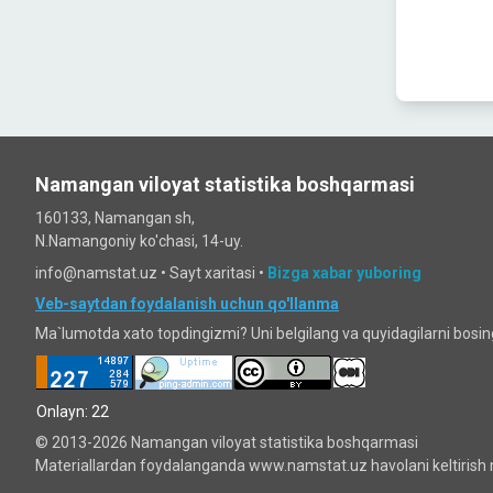
Namangan viloyat statistika boshqarmasi
160133, Namangan sh,
N.Namangoniy ko'chasi, 14-uy.
info@namstat.uz •
Sayt xaritasi
•
Bizga xabar yuboring
Veb-saytdan foydalanish uchun qo'llanma
Ma`lumotda xato topdingizmi? Uni belgilang va quyidagilarni bosi
Onlayn: 22
© 2013-2026 Namangan viloyat statistika boshqarmasi
Materiallardan foydalanganda www.namstat.uz havolani keltirish 