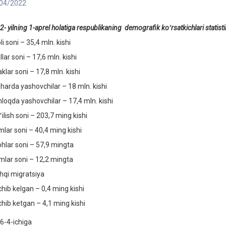
04/2022
2-
yilning 1-aprel holatiga respublikaning demografik koʻrsatkichlari statis
i soni – 35,4 mln. kishi
lar soni – 17,6 mln. kishi
klar soni – 17,8 mln. kishi
harda yashovchilar – 18 mln. kishi
hloqda yashovchilar – 17,4 mln. kishi
ilish soni – 203,7 ming kishi
mlar soni – 40,4 ming kishi
ohlar soni – 57,9 mingta
imlar soni – 12,2 mingta
hqi migratsiya
chib kelgan – 0,4 ming kishi
chib ketgan – 4,1 ming kishi