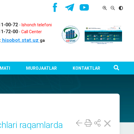
11-00-72
-
Ishonch telefoni
11-72-00
-
Call Center
hisobot.stat.uz
:
ga
MATI
MUROJAATLAR
KONTAKTLAR
chlari raqamlarda