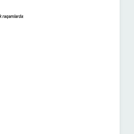
tik raqamlarda
: