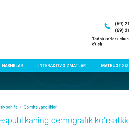
(69) 2
(69) 2
I
Tadbirkorlar uchun
o'tish
NASHRLAR
INTERAKTIV XIZMATLAR
MATBUOT XIZ
siy sahifa
Qo'mita yangiliklari
espublikaning demografik koʻrsatki