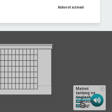
Axborot xizmati
Matnni
tanlang va
tinglash
tugmasini
bosing!