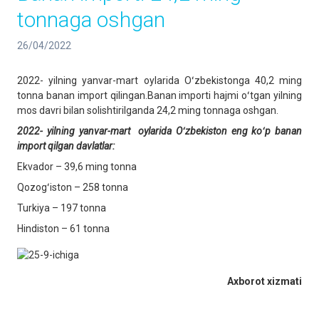
tonnaga oshgan
26/04/2022
2022- yilning yanvar-mart oylarida Oʻzbekistonga 40,2 ming
tonna banan import qilingan.Banan importi hajmi oʻtgan yilning
mos davri bilan solishtirilganda 24,2 ming tonnaga oshgan.
2022
-
yilning yanvar-mart oylarida Oʻzbekiston eng koʻp banan
import qilgan davlatlar:
Ekvador – 39,6 ming tonna
Qozogʻiston – 258 tonna
Turkiya – 197 tonna
Hindiston – 61 tonna
Axborot xizmati