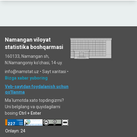
Namangan viloyat
statistika boshqarmasi
160133, Namangan sh,
N.Namangoniy ko'chasi, 14-uy.
info@namstat.uz •
Sayt xaritasi
•
Bizga xabar yuboring
Veb-saytdan foydalanish uchun
qo'llanma
Ma`lumotda xato topdingizmi?
Uni belgilang va quyidagilarni
bosing
Ctrl + Enter
Onlayn: 24