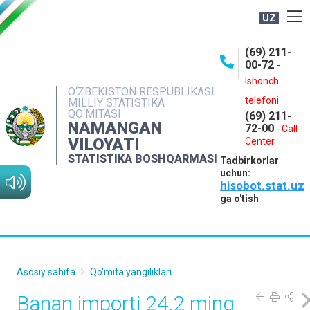
UZ
BOSHQARMA HAQIDA
(69) 211-
00-72
-
OCHIQ MA'LUMOTLAR
Ishonch
O‘ZBEKISTON RESPUBLIKASI
NASHRLAR
telefoni
MILLIY STATISTIKA
QO‘MITASI
(69) 211-
INTERAKTIV XIZMATLAR
NAMANGAN
72-00
-
Call
VILOYATI
MATBUOT XIZMATI
Center
STATISTIKA BOSHQARMASI
Tadbirkorlar
MUROJAATLAR
uchun:
hisobot.stat.uz
KONTAKTLAR
ga o'tish
Asosiy sahifa
Qo'mita yangiliklari
Banan importi 24,2 ming