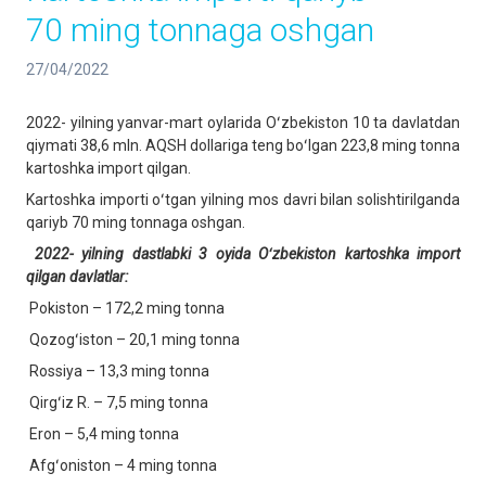
70 ming tonnaga oshgan
27/04/2022
2022- yilning yanvar-mart oylarida Oʻzbekiston 10 ta davlatdan
qiymati 38,6 mln. AQSH dollariga teng boʻlgan 223,8 ming tonna
kartoshka import qilgan.
Kartoshka importi oʻtgan yilning mos davri bilan solishtirilganda
qariyb 70 ming tonnaga oshgan.
2022-
yilning dastlabki 3 oyida Oʻzbekiston kartoshka import
qilgan davlatlar:
Pokiston – 172,2 ming tonna
Qozogʻiston – 20,1 ming tonna
Rossiya – 13,3 ming tonna
Qirgʻiz R. – 7,5 ming tonna
Eron – 5,4 ming tonna
Afgʻoniston – 4 ming tonna