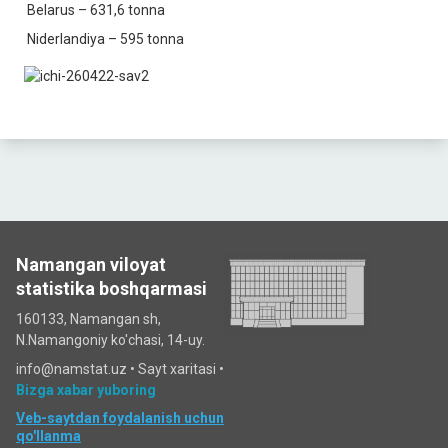
Belarus – 631,6 tonna
Niderlandiya – 595 tonna
Namangan viloyat
statistika boshqarmasi
160133, Namangan sh,
N.Namangoniy ko'chasi, 14-uy.
info@namstat.uz •
Sayt xaritasi
•
Bizga xabar yuboring
Veb-saytdan foydalanish uchun
qo'llanma