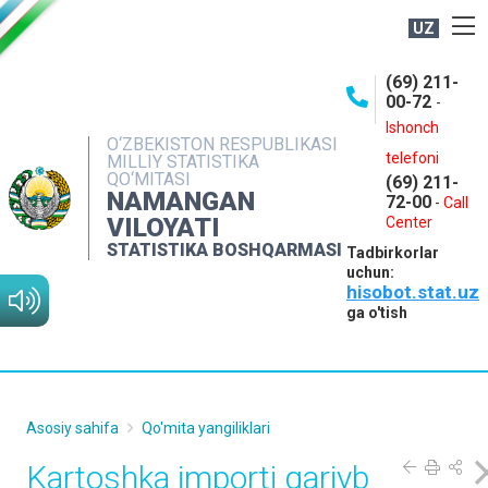
UZ
BOSHQARMA HAQIDA
(69) 211-
00-72
-
OCHIQ MA'LUMOTLAR
Ishonch
O‘ZBEKISTON RESPUBLIKASI
NASHRLAR
telefoni
MILLIY STATISTIKA
QO‘MITASI
(69) 211-
INTERAKTIV XIZMATLAR
NAMANGAN
72-00
-
Call
VILOYATI
MATBUOT XIZMATI
Center
STATISTIKA BOSHQARMASI
Tadbirkorlar
MUROJAATLAR
uchun:
hisobot.stat.uz
KONTAKTLAR
ga o'tish
Asosiy sahifa
Qo'mita yangiliklari
Kartoshka importi qariyb