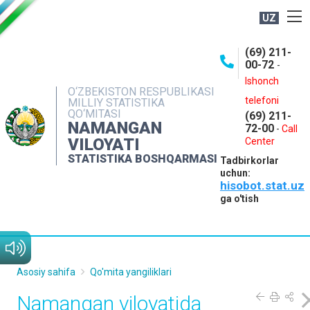
UZ
BOSHQARMA HAQIDA
(69) 211-
00-72
-
OCHIQ MA'LUMOTLAR
Ishonch
O‘ZBEKISTON RESPUBLIKASI
NASHRLAR
telefoni
MILLIY STATISTIKA
QO‘MITASI
(69) 211-
INTERAKTIV XIZMATLAR
NAMANGAN
72-00
-
Call
VILOYATI
MATBUOT XIZMATI
Center
STATISTIKA BOSHQARMASI
Tadbirkorlar
MUROJAATLAR
uchun:
hisobot.stat.uz
KONTAKTLAR
ga o'tish
Asosiy sahifa
Qo'mita yangiliklari
Namangan viloyatida