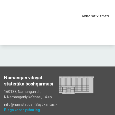
Axborot xizmati
Namangan viloyat
statistika boshqarmasi
160133, Namangan sh,
N.Namangoniy ko'chasi, 14-uy.
info@namstat.uz •
Sayt xaritasi
•
Bizga xabar yuboring