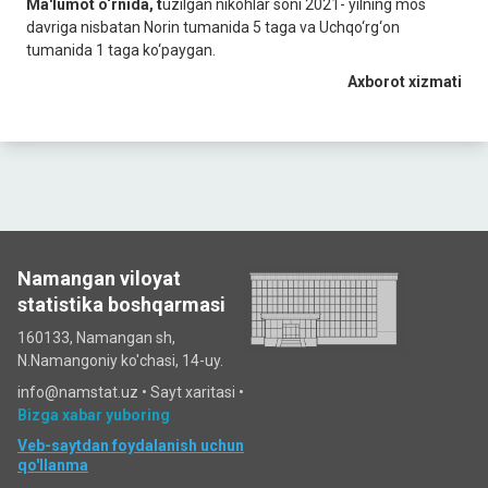
Ma'lumot o‘rnida, t
uzilgan nikohlar soni 2021- yilning mos
davriga nisbatan Norin tumanida 5 taga va Uchqo‘rg‘on
tumanida 1 taga ko‘paygan.
Axborot xizmati
Namangan viloyat
statistika boshqarmasi
160133, Namangan sh,
N.Namangoniy ko'chasi, 14-uy.
info@namstat.uz •
Sayt xaritasi
•
Bizga xabar yuboring
Veb-saytdan foydalanish uchun
qo'llanma