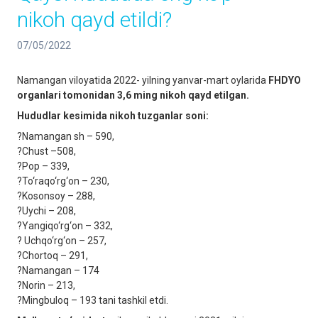
nikoh qayd etildi?
07/05/2022
Namangan viloyatida 2022- yilning yanvar-mart oylarida
FHDYO
organlari tomonidan 3,6 ming nikoh qayd etilgan.
Hududlar kesimida nikoh tuzganlar soni:
?Namangan sh – 590,
?Chust –508,
?Pop – 339,
?To‘raqo‘rg‘on – 230,
?Kosonsoy – 288,
?Uychi – 208,
?Yangiqo‘rg‘on – 332,
? Uchqo‘rg‘on – 257,
?Chortoq – 291,
?Namangan – 174
?Norin – 213,
?Mingbuloq – 193 tani tashkil etdi.