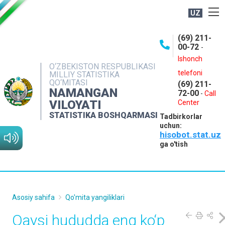
UZ
BOSHQARMA HAQIDA
(69) 211-
00-72
-
OCHIQ MA'LUMOTLAR
Ishonch
O‘ZBEKISTON RESPUBLIKASI
NASHRLAR
telefoni
MILLIY STATISTIKA
QO‘MITASI
(69) 211-
INTERAKTIV XIZMATLAR
NAMANGAN
72-00
-
Call
VILOYATI
MATBUOT XIZMATI
Center
STATISTIKA BOSHQARMASI
Tadbirkorlar
MUROJAATLAR
uchun:
hisobot.stat.uz
KONTAKTLAR
ga o'tish
Asosiy sahifa
Qo'mita yangiliklari
Qaysi hududda eng ko‘p