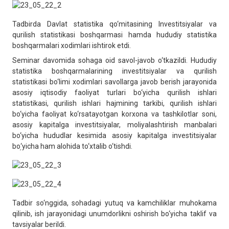
Tadbirda Davlat statistika qo‘mitasining Investitsiyalar va
qurilish statistikasi boshqarmasi hamda hududiy statistika
boshqarmalari xodimlari ishtirok etdi.
Seminar davomida sohaga oid savol-javob o‘tkazildi. Hududiy
statistika boshqarmalarining investitsiyalar va qurilish
statistikasi bo‘limi xodimlari savollarga javob berish jarayonida
asosiy iqtisodiy faoliyat turlari bo‘yicha qurilish ishlari
statistikasi, qurilish ishlari hajmining tarkibi, qurilish ishlari
bo‘yicha faoliyat ko‘rsatayotgan korxona va tashkilotlar soni,
asosiy kapitalga investitsiyalar, moliyalashtirish manbalari
bo‘yicha hududlar kesimida asosiy kapitalga investitsiyalar
bo֥‘yicha ham alohida to‘xtalib o‘tishdi.
Tadbir so‘nggida, sohadagi yutuq va kamchiliklar muhokama
qilinib, ish jarayonidagi unumdorlikni oshirish bo‘yicha taklif va
tavsiyalar berildi.