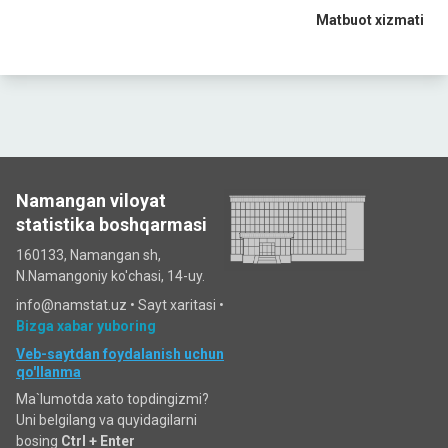
Matbuot xizmati
Namangan viloyat
statistika boshqarmasi
160133, Namangan sh,
N.Namangoniy ko'chasi, 14-uy.
info@namstat.uz •
Sayt xaritasi
•
Bizga xabar yuboring
Veb-saytdan foydalanish uchun
qo'llanma
Ma`lumotda xato topdingizmi?
Uni belgilang va quyidagilarni
bosing
Ctrl + Enter