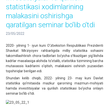
statistikasi xodimlarining
malakasini oshirishga
qaratilgan seminar bo‘lib o‘tdi
23/05/2022
2020- yilning 1- iyun kuni O‘zbekiston Respublikasi Prezidenti
Shavkat Mirziyoyev rahbarligida milliy statistika sohasini
takomillashtirish chora-tadbirlari bo‘yicha o‘tkazilgan yig‘ilishda
kadrlar masalasiga alohida to‘xtalib, statistika tizimining barcha
mutaxassis kadrlarini o‘qitish, malakasini oshirish yuzasidan
topshiriqlar berilgan edi.
Shundan kelib chiqib, 2022- yilning 23- may kuni Davlat
statistika qo‘mitasida mazkur qarorning mazmun-mohiyati
hamda investitsiyalar va qurilish statistikasi bo‘yicha onlayn
seminar bo‘lib o‘tdi.