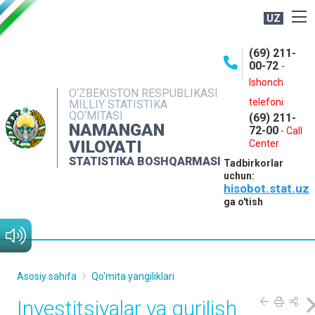
UZ
BOSHQARMA HAQIDA
(69) 211-
00-72
-
OCHIQ MA'LUMOTLAR
Ishonch
O‘ZBEKISTON RESPUBLIKASI
NASHRLAR
telefoni
MILLIY STATISTIKA
QO‘MITASI
(69) 211-
INTERAKTIV XIZMATLAR
NAMANGAN
72-00
-
Call
VILOYATI
MATBUOT XIZMATI
Center
STATISTIKA BOSHQARMASI
Tadbirkorlar
MUROJAATLAR
uchun:
hisobot.stat.uz
KONTAKTLAR
ga o'tish
Asosiy sahifa
Qo'mita yangiliklari
Investitsiyalar va qurilish