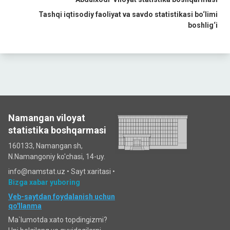
Tashqi iqtisodiy faoliyat va savdo statistikasi bo‘limi
boshlig‘i
Namangan viloyat
statistika boshqarmasi
160133, Namangan sh,
N.Namangoniy ko'chasi, 14-uy.
info@namstat.uz •
Sayt xaritasi
•
Bizga xabar yuboring
Veb-saytdan foydalanish uchun
qo'llanma
Ma`lumotda xato topdingizmi?