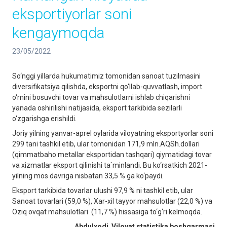
eksportiyorlar soni
kengaymoqda
23/05/2022
So‘nggi yillarda hukumatimiz tomonidan sanoat tuzilmasini
diversifikatsiya qilishda, eksportni qo‘llab-quvvatlash, import
o‘rnini bosuvchi tovar va mahsulotlarni ishlab chiqarishni
yanada oshirilishi natijasida, eksport tarkibida sezilarli
o‘zgarishga erishildi.
Joriy yilning yanvar-aprel oylarida viloyatning eksportyorlar soni
299 tani tashkil etib, ular tomonidan 171,9 mln.AQSh.dollari
(qimmatbaho metallar eksportidan tashqari) qiymatidagi tovar
va xizmatlar eksport qilinishi ta`minlandi. Bu ko‘rsatkich 2021-
yilning mos davriga nisbatan 33,5 % ga ko‘paydi.
Eksport tarkibida tovarlar ulushi 97,9 % ni tashkil etib, ular
Sanoat tovarlari (59,0 %), Xar-xil tayyor mahsulotlar (22,0 %) va
Oziq ovqat mahsulotlari (11,7 %) hissasiga to‘g‘ri kelmoqda.
Abdulxodi
Viloyat statistika boshqarmasi