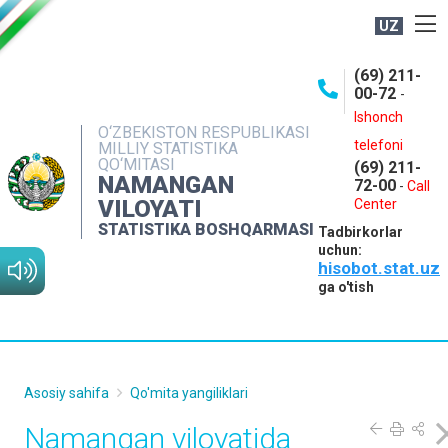
UZ
BOSHQARMA HAQIDA
(69) 211-
00-72
-
OCHIQ MA'LUMOTLAR
Ishonch
O‘ZBEKISTON RESPUBLIKASI
NASHRLAR
telefoni
MILLIY STATISTIKA
QO‘MITASI
(69) 211-
INTERAKTIV XIZMATLAR
NAMANGAN
72-00
-
Call
VILOYATI
MATBUOT XIZMATI
Center
STATISTIKA BOSHQARMASI
Tadbirkorlar
MUROJAATLAR
uchun:
hisobot.stat.uz
KONTAKTLAR
ga o'tish
Asosiy sahifa
Qo'mita yangiliklari
Namangan viloyatida