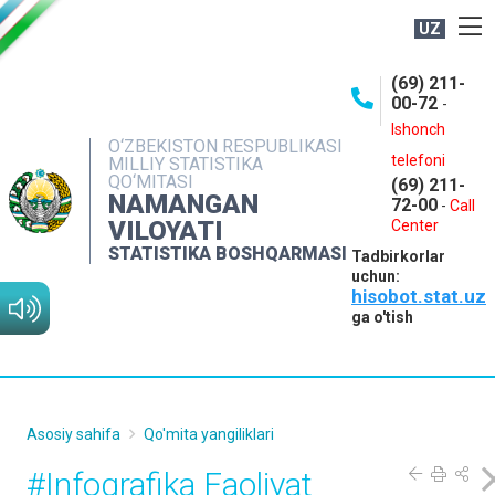
UZ
BOSHQARMA HAQIDA
(69) 211-
00-72
-
OCHIQ MA'LUMOTLAR
Ishonch
O‘ZBEKISTON RESPUBLIKASI
NASHRLAR
telefoni
MILLIY STATISTIKA
QO‘MITASI
(69) 211-
INTERAKTIV XIZMATLAR
NAMANGAN
72-00
-
Call
VILOYATI
MATBUOT XIZMATI
Center
STATISTIKA BOSHQARMASI
Tadbirkorlar
MUROJAATLAR
uchun:
hisobot.stat.uz
KONTAKTLAR
ga o'tish
Asosiy sahifa
Qo'mita yangiliklari
#Infografika Faoliyat