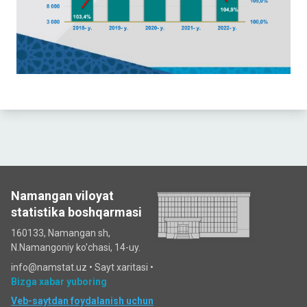
Namangan viloyat
statistika boshqarmasi
160133, Namangan sh,
N.Namangoniy ko'chasi, 14-uy.
info@namstat.uz •
Sayt xaritasi
•
Bizga xabar yuboring
Veb-saytdan foydalanish uchun