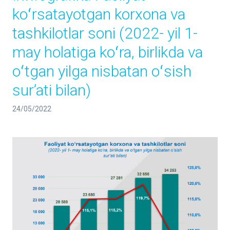
koʻrsatayotgan korxona va
tashkilotlar soni (2022- yil 1-
may holatiga koʻra, birlikda va
oʻtgan yilga nisbatan oʻsish
sur’ati bilan)
24/05/2022