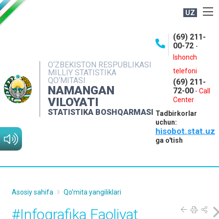
UZ
BOSHQARMA HAQIDA
(69) 211-
00-72
-
OCHIQ MA'LUMOTLAR
Ishonch
O‘ZBEKISTON RESPUBLIKASI
NASHRLAR
telefoni
MILLIY STATISTIKA
QO‘MITASI
(69) 211-
INTERAKTIV XIZMATLAR
NAMANGAN
72-00
-
Call
VILOYATI
MATBUOT XIZMATI
Center
STATISTIKA BOSHQARMASI
Tadbirkorlar
MUROJAATLAR
uchun:
hisobot.stat.uz
KONTAKTLAR
ga o'tish
Asosiy sahifa
Qo'mita yangiliklari
#Infografika Faoliyat