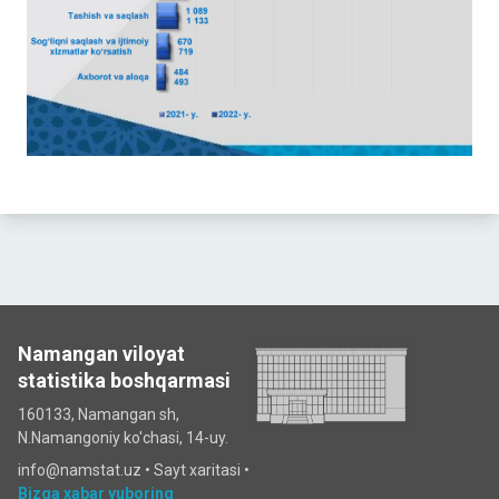
Namangan viloyat
statistika boshqarmasi
160133, Namangan sh,
N.Namangoniy ko'chasi, 14-uy.
info@namstat.uz •
Sayt xaritasi
•
Bizga xabar yuboring