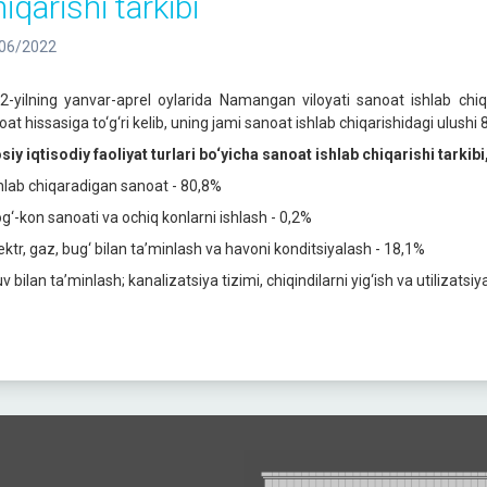
iqarishi tarkibi
06/2022
2-yilning yanvar-aprel oylarida Namangan viloyati sanoat ishlab chiq
at hissasiga to‘g‘ri kelib, uning jami sanoat ishlab chiqarishidagi ulushi 8
siy iqtisodiy faoliyat turlari bo‘yicha sanoat ishlab chiqarishi tarkib
shlab chiqaradigan sanoat - 80,8%
og‘-kon sanoati va ochiq konlarni ishlash - 0,2%
lektr, gaz, bug‘ bilan ta’minlash va havoni konditsiyalash - 18,1%
v bilan ta’minlash; kanalizatsiya tizimi, chiqindilarni yig‘ish va utilizatsiy