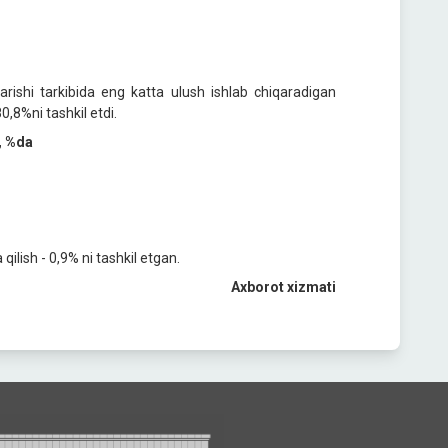
arishi tarkibida eng katta ulush ishlab chiqaradigan
0,8%ni tashkil etdi.
i, %da
a qilish - 0,9% ni tashkil etgan.
Axborot xizmati