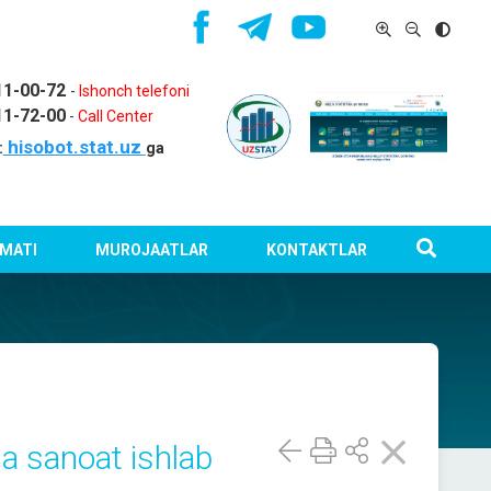
11-00-72
-
Ishonch telefoni
11-72-00
-
Call Center
hisobot.stat.uz
:
ga
MATI
MUROJAATLAR
KONTAKTLAR
cha sanoat ishlab