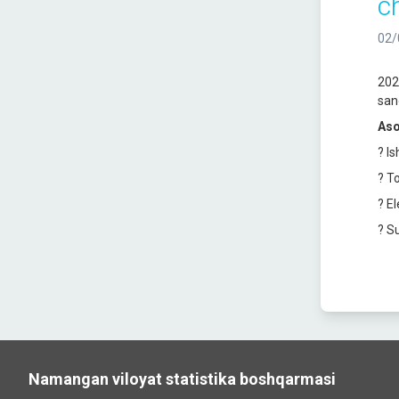
ch
02/
202
sano
Aso
? I
? T
? E
? Su
Namangan viloyat statistika boshqarmasi