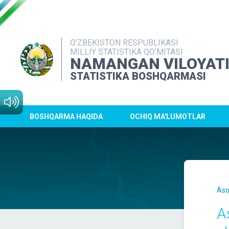
O‘ZBEKISTON RESPUBLIKASI
MILLIY STATISTIKA QO‘MITASI
NAMANGAN VILOYAT
STATISTIKA BOSHQARMASI
BOSHQARMA HAQIDA
OCHIQ MA'LUMOTLAR
Aso
As