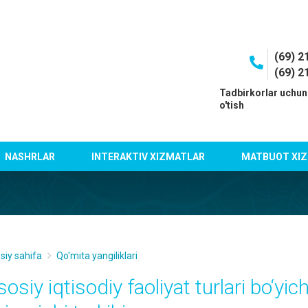
(69) 2
(69) 2
I
Tadbirkorlar uchun
o'tish
NASHRLAR
INTERAKTIV XIZMATLAR
MATBUOT XIZ
siy sahifa
Qo'mita yangiliklari
osiy iqtisodiy faoliyat turlari bo‘yi