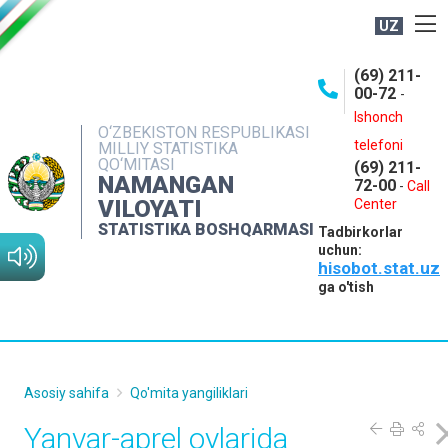
UZ
BOSHQARMA HAQIDA
(69) 211-
00-72
-
OCHIQ MA'LUMOTLAR
Ishonch
O‘ZBEKISTON RESPUBLIKASI
NASHRLAR
telefoni
MILLIY STATISTIKA
QO‘MITASI
(69) 211-
INTERAKTIV XIZMATLAR
NAMANGAN
72-00
-
Call
VILOYATI
MATBUOT XIZMATI
Center
STATISTIKA BOSHQARMASI
Tadbirkorlar
MUROJAATLAR
uchun:
hisobot.stat.uz
KONTAKTLAR
ga o'tish
Asosiy sahifa
Qo'mita yangiliklari
Yanvar-aprel oylarida