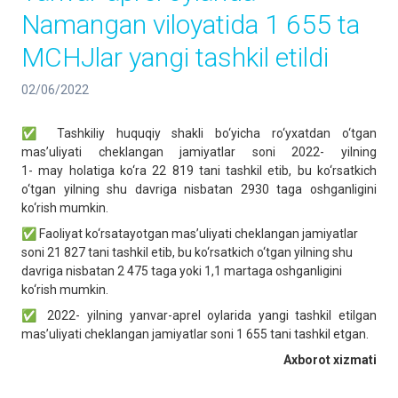
Namangan viloyatida 1 655 ta
MCHJlar yangi tashkil etildi
02/06/2022
✅ Tashkiliy huquqiy shakli bo‘yicha ro‘yxatdan o‘tgan
mas’uliyati cheklangan jamiyatlar soni 2022- yilning
1- may holatiga ko‘ra 22 819 tani tashkil etib, bu ko‘rsatkich
o‘tgan yilning shu davriga nisbatan 2930 taga oshganligini
ko‘rish mumkin.
✅ Faoliyat ko‘rsatayotgan mas’uliyati cheklangan jamiyatlar
soni 21 827 tani tashkil etib, bu ko‘rsatkich o‘tgan yilning shu
davriga nisbatan 2 475 taga yoki 1,1 martaga oshganligini
ko‘rish mumkin.
✅ 2022- yilning yanvar-aprel oylarida yangi tashkil etilgan
mas’uliyati cheklangan jamiyatlar soni 1 655 tani tashkil etgan.
Axborot xizmati