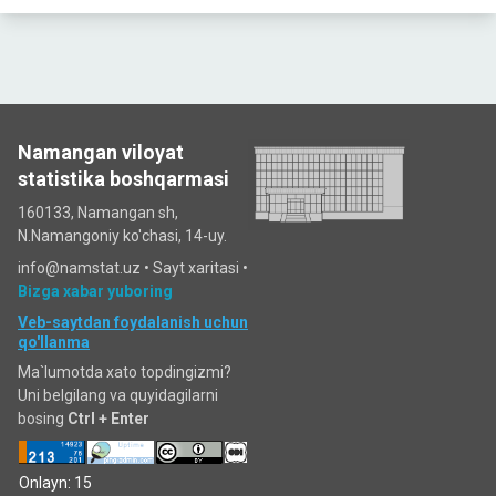
Namangan viloyat
statistika boshqarmasi
160133, Namangan sh,
N.Namangoniy ko'chasi, 14-uy.
info@namstat.uz •
Sayt xaritasi
•
Bizga xabar yuboring
Veb-saytdan foydalanish uchun
qo'llanma
Ma`lumotda xato topdingizmi?
Uni belgilang va quyidagilarni
bosing
Ctrl + Enter
Onlayn: 15