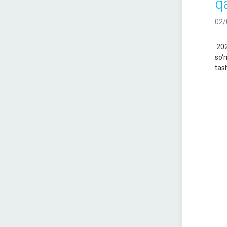
q
02/
202
so‘m
tash