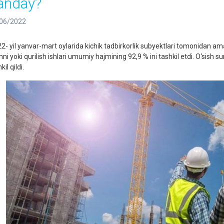
anday?
06/2022
2- yil yanvar-mart oylarida kichik tadbirkorlik subyektlari tomonidan amal
ni yoki qurilish ishlari umumiy hajmining 92,9 % ini tashkil etdi. O‘sish s
kil qildi.