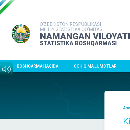
O‘ZBEKISTON RESPUBLIKASI
MILLIY STATISTIKA QO‘MITASI
NAMANGAN VILOYAT
STATISTIKA BOSHQARMASI
BOSHQARMA HAQIDA
OCHIQ MA'LUMOTLAR
Aso
Ki