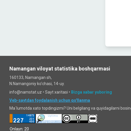
Namangan viloyat statistika boshqarmasi
160133, Namangan sh,
N.Namangoniy ko'chasi, 14-uy.
info@namstat.uz •
Sayt xaritasi
•
Bizga xabar yuboring
Veb-saytdan foydalanish uchun qo'llanma
Ma`lumotda xato topdingizmi? Uni belgilang va quyidagilarni bosi
Onlayn: 20