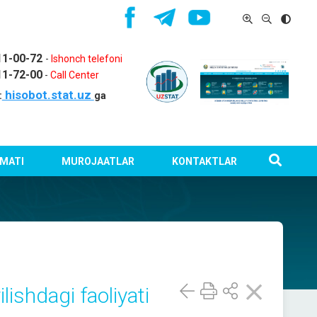
11-00-72
-
Ishonch telefoni
11-72-00
-
Call Center
hisobot.stat.uz
:
ga
MATI
MUROJAATLAR
KONTAKTLAR
lishdagi faoliyati