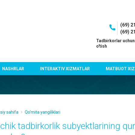
(69) 2
(69) 2
I
Tadbirkorlar uchun
o'tish
NASHRLAR
INTERAKTIV XIZMATLAR
MATBUOT XIZ
siy sahifa
Qo'mita yangiliklari
chik tadbirkorlik subyektlarining quri