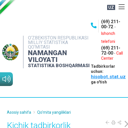
UZ
BOSHQARMA HAQIDA
(69) 211-
00-72
-
OCHIQ MA'LUMOTLAR
Ishonch
O‘ZBEKISTON RESPUBLIKASI
NASHRLAR
telefoni
MILLIY STATISTIKA
QO‘MITASI
(69) 211-
INTERAKTIV XIZMATLAR
NAMANGAN
72-00
-
Call
VILOYATI
MATBUOT XIZMATI
Center
STATISTIKA BOSHQARMASI
Tadbirkorlar
MUROJAATLAR
uchun:
hisobot.stat.uz
KONTAKTLAR
ga o'tish
Asosiy sahifa
Qo'mita yangiliklari
Kichik tadbirkorlik