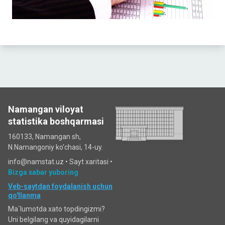
Namangan viloyat
statistika boshqarmasi
160133, Namangan sh,
N.Namangoniy ko'chasi, 14-uy.
info@namstat.uz •
Sayt xaritasi
•
Bizga xabar yuboring
Veb-saytdan foydalanish uchun
qo'llanma
Ma`lumotda xato topdingizmi?
Uni belgilang va quyidagilarni