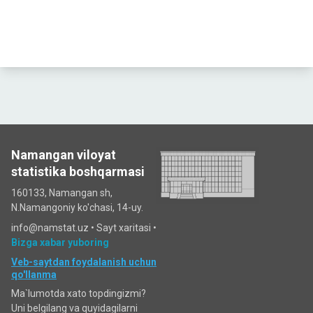
Namangan viloyat
statistika boshqarmasi
160133, Namangan sh,
N.Namangoniy ko'chasi, 14-uy.
info@namstat.uz •
Sayt xaritasi
•
Bizga xabar yuboring
Veb-saytdan foydalanish uchun
qo'llanma
Ma`lumotda xato topdingizmi?
Uni belgilang va quyidagilarni