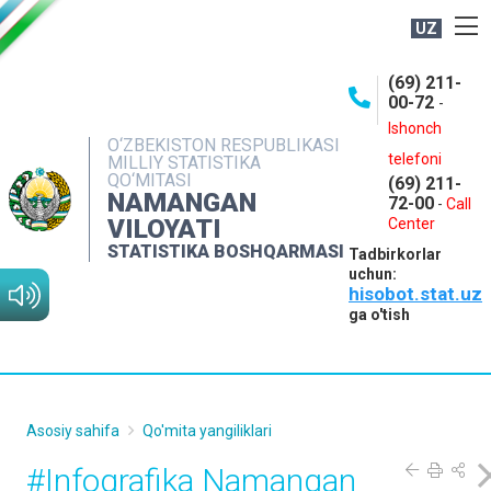
UZ
BOSHQARMA HAQIDA
(69) 211-
00-72
-
OCHIQ MA'LUMOTLAR
Ishonch
O‘ZBEKISTON RESPUBLIKASI
NASHRLAR
telefoni
MILLIY STATISTIKA
QO‘MITASI
(69) 211-
INTERAKTIV XIZMATLAR
NAMANGAN
72-00
-
Call
VILOYATI
MATBUOT XIZMATI
Center
STATISTIKA BOSHQARMASI
Tadbirkorlar
MUROJAATLAR
uchun:
hisobot.stat.uz
KONTAKTLAR
ga o'tish
Asosiy sahifa
Qo'mita yangiliklari
#Infografika Namangan