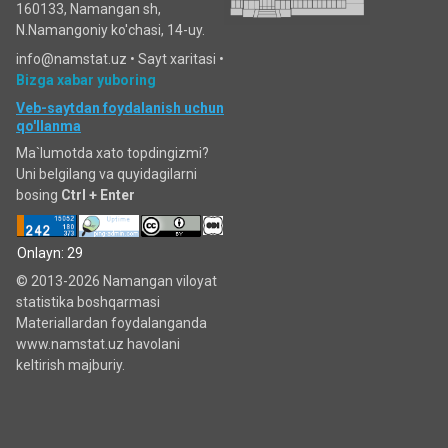
160133, Namangan sh,
N.Namangoniy ko'chasi, 14-uy.
info@namstat.uz •
Sayt xaritasi
•
Bizga xabar yuboring
Veb-saytdan foydalanish uchun
qo'llanma
Ma`lumotda xato topdingizmi?
Uni belgilang va quyidagilarni
bosing
Ctrl + Enter
Onlayn: 29
© 2013-2026 Namangan viloyat
statistika boshqarmasi
Materiallardan foydalanganda
www.namstat.uz havolani
keltirish majburiy.