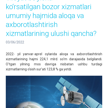
ko‘rsatilgan bozor xizmatlari
umumiy hajmida aloqa va
axborotlashtirish
xizmatlarining ulushi qancha?
03/06/2022
2022- yil yanvar-aprel oylarida aloqa va axborotlashtirish
xizmatlarining hajmi 224,1 mlrd. so‘m darajasida belgilandi.
O‘tgan yilning mos davriga nisbatan ushbu turdagi
xizmatlarning o‘sish sur’ati 123,8 % ga yetdi.