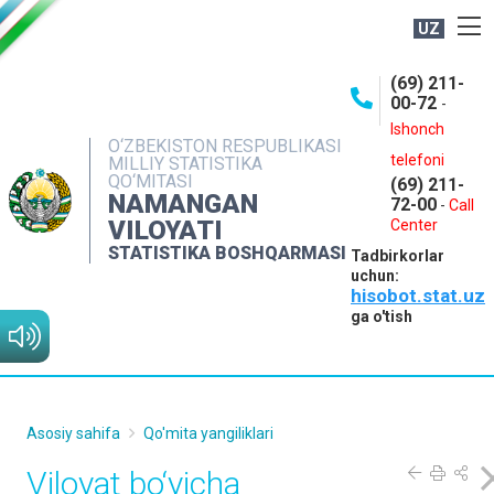
UZ
BOSHQARMA HAQIDA
(69) 211-
00-72
-
OCHIQ MA'LUMOTLAR
Ishonch
O‘ZBEKISTON RESPUBLIKASI
NASHRLAR
telefoni
MILLIY STATISTIKA
QO‘MITASI
(69) 211-
INTERAKTIV XIZMATLAR
NAMANGAN
72-00
-
Call
VILOYATI
MATBUOT XIZMATI
Center
STATISTIKA BOSHQARMASI
Tadbirkorlar
MUROJAATLAR
uchun:
hisobot.stat.uz
KONTAKTLAR
ga o'tish
Asosiy sahifa
Qo'mita yangiliklari
Viloyat bo‘yicha