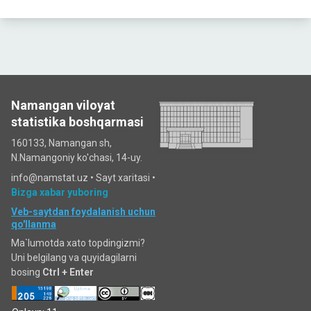
Namangan viloyat
statistika boshqarmasi
160133, Namangan sh,
N.Namangoniy ko'chasi, 14-uy.
info@namstat.uz •
Sayt xaritasi
•
Bizga xabar yuboring
Veb-saytdan foydalanish uchun
qo'llanma
Ma`lumotda xato topdingizmi?
Uni belgilang va quyidagilarni
bosing
Ctrl + Enter