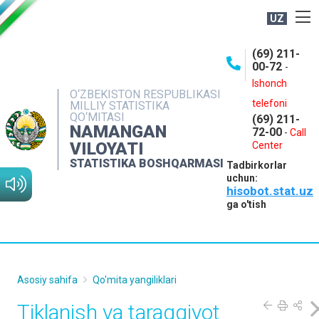
UZ
BOSHQARMA HAQIDA
(69) 211-
00-72
-
OCHIQ MA'LUMOTLAR
Ishonch
O‘ZBEKISTON RESPUBLIKASI
NASHRLAR
telefoni
MILLIY STATISTIKA
QO‘MITASI
(69) 211-
INTERAKTIV XIZMATLAR
NAMANGAN
72-00
-
Call
VILOYATI
MATBUOT XIZMATI
Center
STATISTIKA BOSHQARMASI
Tadbirkorlar
MUROJAATLAR
uchun:
hisobot.stat.uz
KONTAKTLAR
ga o'tish
Asosiy sahifa
Qo'mita yangiliklari
Tiklanish va taraqqiyot