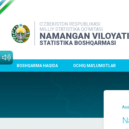
O‘ZBEKISTON RESPUBLIKASI
MILLIY STATISTIKA QO‘MITASI
NAMANGAN VILOYAT
STATISTIKA BOSHQARMASI
BOSHQARMA HAQIDA
OCHIQ MA'LUMOTLAR
Aso
N