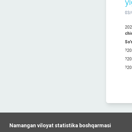
yi
03/
202
chi
So'
?20
?20
?20
Namangan viloyat statistika boshqarmasi