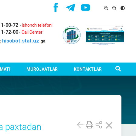
11-00-72
-
Ishonch telefoni
11-72-00
-
Call Center
hisobot.stat.uz
:
ga
MATI
MUROJAATLAR
KONTAKTLAR
a paxtadan