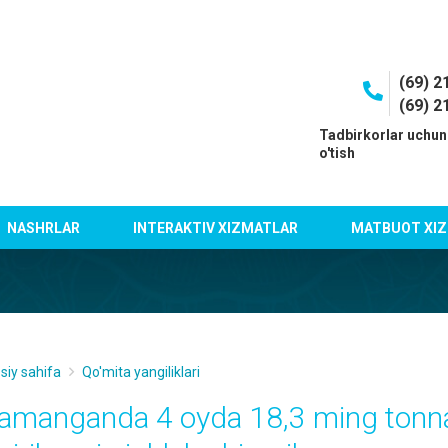
(69) 2
(69) 2
I
Tadbirkorlar uchun
o'tish
NASHRLAR
INTERAKTIV XIZMATLAR
MATBUOT XIZ
siy sahifa
Qo'mita yangiliklari
amanganda 4 oyda 18,3 ming tonn