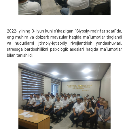
2022- yilning 3- iyun kuni o‘tkazilgan "Siyosiy-maʼrifat soati"da,
eng muhim va dolzarb mavzular haqida maʼlumotlar tinglandi
va hududlarni ijtimoiy-iqtisodiy rivojlantirish yondashuvlari,
stressga bardoshlilikni psixologik asoslari haqida ma'lumotlar
bilan tanishildi.