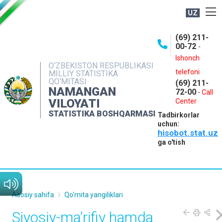
UZ
BOSHQARMA HAQIDA
(69) 211-
00-72
-
OCHIQ MA'LUMOTLAR
Ishonch
O‘ZBEKISTON RESPUBLIKASI
NASHRLAR
telefoni
MILLIY STATISTIKA
QO‘MITASI
(69) 211-
INTERAKTIV XIZMATLAR
NAMANGAN
72-00
-
Call
VILOYATI
MATBUOT XIZMATI
Center
STATISTIKA BOSHQARMASI
Tadbirkorlar
MUROJAATLAR
uchun:
hisobot.stat.uz
KONTAKTLAR
ga o'tish
Asosiy sahifa
Qo'mita yangiliklari
Siyosiy-ma’rifiy hamda