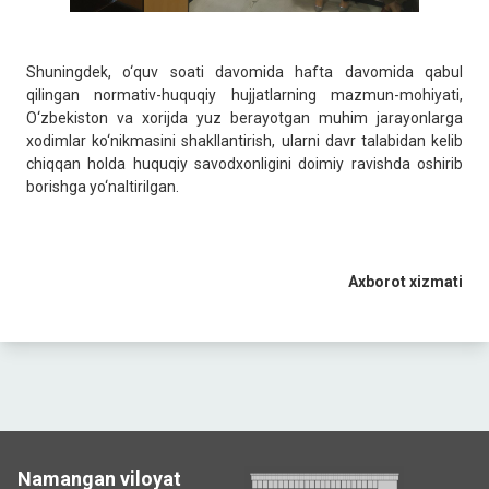
Shuningdek, o‘quv soati davomida hafta davomida qabul
qilingan normativ-huquqiy hujjatlarning mazmun-mohiyati,
O‘zbekiston va xorijda yuz berayotgan muhim jarayonlarga
xodimlar ko‘nikmasini shakllantirish, ularni davr talabidan kelib
chiqqan holda huquqiy savodxonligini doimiy ravishda oshirib
borishga yo‘naltirilgan.
Axborot xizmati
Namangan viloyat