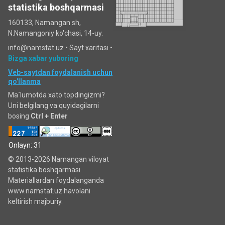
statistika boshqarmasi
160133, Namangan sh,
N.Namangoniy ko'chasi, 14-uy.
info@namstat.uz •
Sayt xaritasi
•
Bizga xabar yuboring
Veb-saytdan foydalanish uchun
qo'llanma
Ma`lumotda xato topdingizmi?
Uni belgilang va quyidagilarni
bosing
Ctrl + Enter
Onlayn: 31
© 2013-2026 Namangan viloyat
statistika boshqarmasi
Materiallardan foydalanganda
www.namstat.uz havolani
keltirish majburiy.