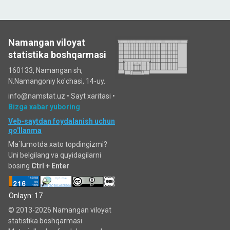
Namangan viloyat
statistika boshqarmasi
160133, Namangan sh,
N.Namangoniy ko'chasi, 14-uy.
info@namstat.uz •
Sayt xaritasi
•
Bizga xabar yuboring
Veb-saytdan foydalanish uchun
qo'llanma
Ma`lumotda xato topdingizmi?
Uni belgilang va quyidagilarni
bosing
Ctrl + Enter
Onlayn: 17
© 2013-2026 Namangan viloyat
statistika boshqarmasi