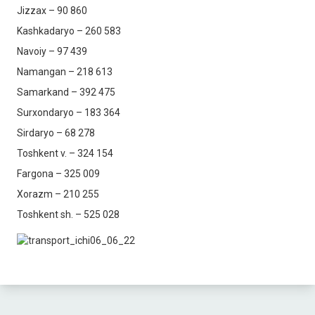
Jizzax – 90 860
Kashkadaryo – 260 583
Navoiy – 97 439
Namangan – 218 613
Samarkand – 392 475
Surxondaryo – 183 364
Sirdaryo – 68 278
Toshkent v. – 324 154
Fargona – 325 009
Xorazm – 210 255
Toshkent sh. – 525 028