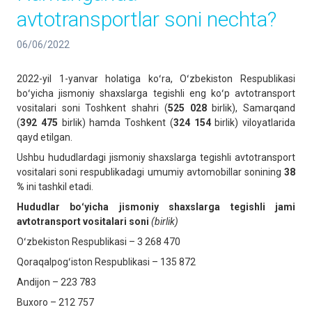
avtotransportlar soni nechta?
06/06/2022
2022-yil 1-yanvar holatiga koʻra, Oʻzbekiston Respublikasi
boʻyicha jismoniy shaxslarga tegishli eng koʻp avtotransport
vositalari soni Toshkent shahri (
525 028
birlik), Samarqand
(
392 475
birlik) hamda Toshkent (
324 154
birlik) viloyatlarida
qayd etilgan.
Ushbu hududlardagi jismoniy shaxslarga tegishli avtotransport
vositalari soni respublikadagi umumiy avtomobillar sonining
38
%
ini tashkil etadi.
Hududlar boʻyicha jismoniy shaxslarga tegishli jami
avtotransport vositalari soni
(birlik)
Oʻzbekiston Respublikasi – 3 268 470
Qoraqalpogʻiston Respublikasi – 135 872
Andijon – 223 783
Buxoro – 212 757