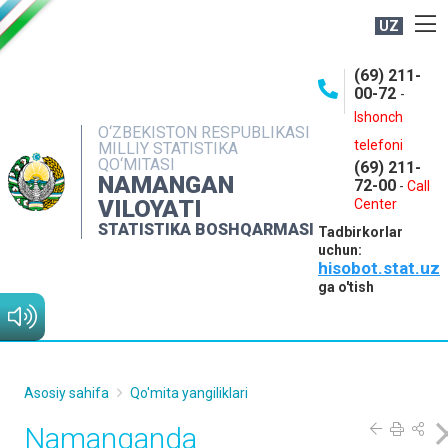
UZ
BOSHQARMA HAQIDA
(69) 211-
00-72
-
OCHIQ MA'LUMOTLAR
Ishonch
O‘ZBEKISTON RESPUBLIKASI
NASHRLAR
telefoni
MILLIY STATISTIKA
QO‘MITASI
(69) 211-
INTERAKTIV XIZMATLAR
NAMANGAN
72-00
-
Call
VILOYATI
MATBUOT XIZMATI
Center
STATISTIKA BOSHQARMASI
Tadbirkorlar
MUROJAATLAR
uchun:
hisobot.stat.uz
KONTAKTLAR
ga o'tish
Asosiy sahifa
Qo'mita yangiliklari
Namanganda