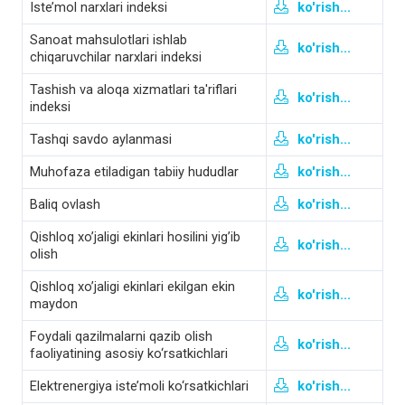
Iste’mol narxlari indeksi
ko'rish...
Sanoat mahsulotlari ishlab
ko'rish...
chiqaruvchilar narxlari indeksi
Tashish va aloqa xizmatlari ta'riflari
ko'rish...
indeksi
Tashqi savdo aylanmasi
ko'rish...
Muhofaza etiladigan tabiiy hududlar
ko'rish...
Baliq ovlash
ko'rish...
Qishloq xo’jaligi ekinlari hosilini yig’ib
ko'rish...
olish
Qishloq xo’jaligi ekinlari ekilgan ekin
ko'rish...
maydon
Foydali qazilmalarni qazib olish
ko'rish...
faoliyatining asosiy ko‘rsatkichlari
Elektrenergiya iste’moli ko‘rsatkichlari
ko'rish...