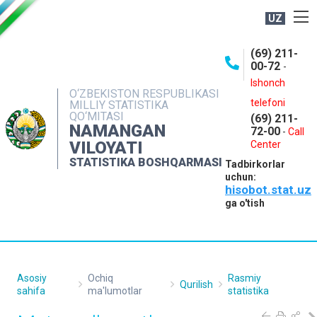
UZ
BOSHQARMA HAQIDA
(69) 211-
00-72
-
OCHIQ MA'LUMOTLAR
Ishonch
O‘ZBEKISTON RESPUBLIKASI
NASHRLAR
telefoni
MILLIY STATISTIKA
QO‘MITASI
(69) 211-
INTERAKTIV XIZMATLAR
NAMANGAN
72-00
-
Call
VILOYATI
MATBUOT XIZMATI
Center
STATISTIKA BOSHQARMASI
Tadbirkorlar
MUROJAATLAR
uchun:
hisobot.stat.uz
KONTAKTLAR
ga o'tish
Asosiy
Ochiq
Rasmiy
Qurilish
sahifa
ma'lumotlar
statistika