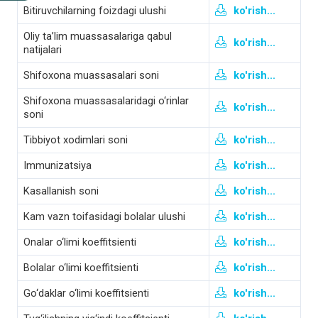
Bitiruvchilarning foizdagi ulushi
ko'rish...
Oliy ta’lim muassasalariga qabul
ko'rish...
natijalari
Shifoxona muassasalari soni
ko'rish...
Shifoxona muassasalaridagi o‘rinlar
ko'rish...
soni
Tibbiyot xodimlari soni
ko'rish...
Immunizatsiya
ko'rish...
Kasallanish soni
ko'rish...
Kam vazn toifasidagi bolalar ulushi
ko'rish...
Onalar o‘limi koeffitsienti
ko'rish...
Bolalar o‘limi koeffitsienti
ko'rish...
Go‘daklar o‘limi koeffitsienti
ko'rish...