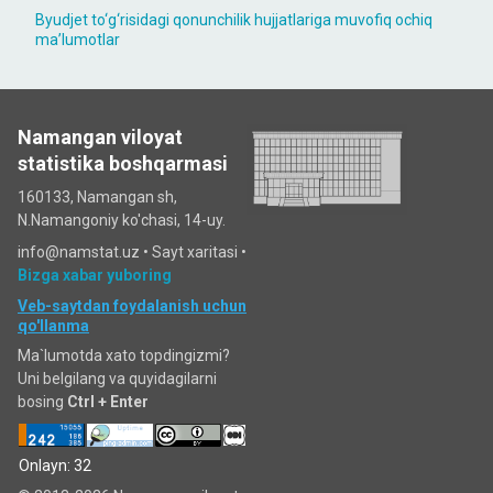
Byudjet to‘g‘risidagi qonunchilik hujjatlariga muvofiq ochiq
maʼlumotlar
Namangan viloyat
statistika boshqarmasi
160133, Namangan sh,
N.Namangoniy ko'chasi, 14-uy.
info@namstat.uz •
Sayt xaritasi
•
Bizga xabar yuboring
Veb-saytdan foydalanish uchun
qo'llanma
Ma`lumotda xato topdingizmi?
Uni belgilang va quyidagilarni
bosing
Ctrl + Enter
Onlayn: 32