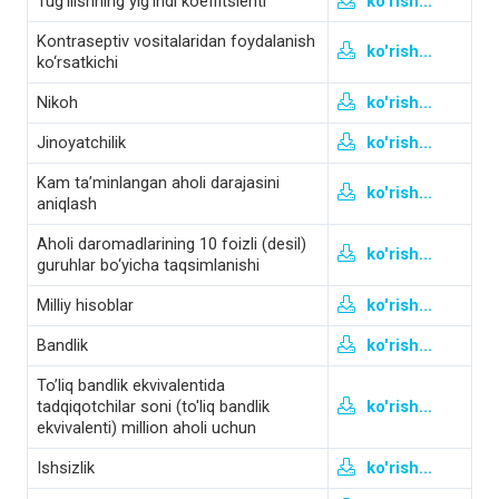
Tug‘ilishning yig‘indi koeffitsienti
ko'rish...
Kontraseptiv vositalaridan foydalanish
ko'rish...
ko‘rsatkichi
Nikoh
ko'rish...
Jinoyatchilik
ko'rish...
Kam ta’minlangan aholi darajasini
ko'rish...
aniqlash
Aholi daromadlarining 10 foizli (desil)
ko'rish...
guruhlar bo‘yicha taqsimlanishi
Milliy hisoblar
ko'rish...
Bandlik
ko'rish...
To’liq bandlik ekvivalentida
tadqiqotchilar soni (to'liq bandlik
ko'rish...
ekvivalenti) million aholi uchun
Ishsizlik
ko'rish...