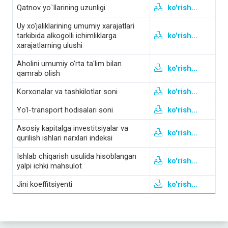
Qatnov yo`llarining uzunligi
ko'rish...
Uy xo'jaliklarining umumiy xarajatlari
tarkibida alkogolli ichimliklarga
ko'rish...
xarajatlarning ulushi
Aholini umumiy o'rta ta'lim bilan
ko'rish...
qamrab olish
Korxonalar va tashkilotlar soni
ko'rish...
Yo'l-transport hodisalari soni
ko'rish...
Asosiy kapitalga investitsiyalar va
ko'rish...
qurilish ishlari narxlari indeksi
Ishlab chiqarish usulida hisoblangan
ko'rish...
yalpi ichki mahsulot
Jini koeffitsiyenti
ko'rish...