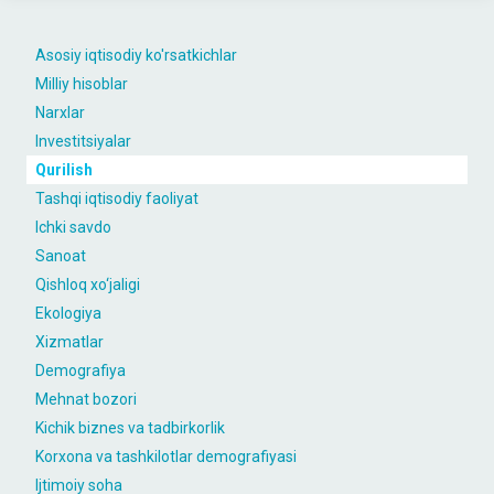
Asosiy iqtisodiy ko'rsatkichlar
Milliy hisoblar
Narxlar
Investitsiyalar
Qurilish
Tashqi iqtisodiy faoliyat
Ichki savdo
Sanoat
Qishloq xo‘jaligi
Ekologiya
Xizmatlar
Demografiya
Mehnat bozori
Kichik biznes va tadbirkorlik
Korxona va tashkilotlar demografiyasi
Ijtimoiy soha