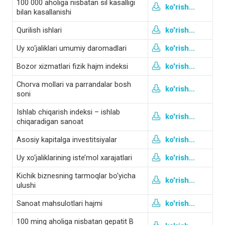
100 000 aholiga nisbatan sil kasalligi
ko'rish...
bilan kasallanishi
Qurilish ishlari
ko'rish...
Uy xo‘jaliklari umumiy daromadlari
ko'rish...
Bozor xizmatlari fizik hajm indeksi
ko'rish...
Chorva mollari va parrandalar bosh
ko'rish...
soni
Ishlab chiqarish indeksi – ishlab
ko'rish...
chiqaradigan sanoat
Asosiy kapitalga investitsiyalar
ko'rish...
Uy xo‘jaliklarining iste’mol xarajatlari
ko'rish...
Kichik biznesning tarmoqlar bo'yicha
ko'rish...
ulushi
Sanoat mahsulotlari hajmi
ko'rish...
100 ming aholiga nisbatan gepatit B