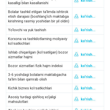
ko'rish...
kasalligi bilan kasallanishi
Bolalar tashkil etilgan ta’limda ishtirok
etish darajasi (boshlang‘ich maktabga
ko'rish...
kirishning rasmiy yoshidan bir yil oldin)
Yo'lovchi va yuk tashish
ko'rish...
Korхona va tashkilotlarning moliyaviy
ko'rish...
ko’rsatkichlari
Ishlab chiqarilgan (koʼrsatilgan) bozor
ko'rish...
xizmatlar hajmi
Bozor xizmatlari fizik hajm indeksi
ko'rish...
3-6 yoshdagi bolalarni maktabgacha
ko'rish...
ta'lim bilan qamrab olish
Kichik biznes ko’rsatkichlari
ko'rish...
Asosiy turdagi qishloq xo’jaligi
ko'rish...
mahsulotlari