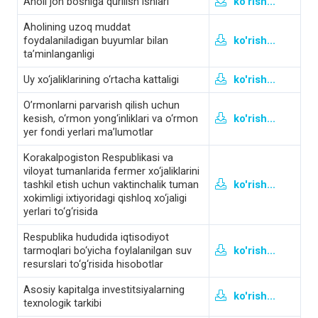
Aholi jon boshiga qurilish ishlari
ko'rish...
Aholining uzoq muddat
foydalaniladigan buyumlar bilan
ko'rish...
ta’minlanganligi
Uy xo‘jaliklarining o‘rtacha kattaligi
ko'rish...
O’rmonlarni parvarish qilish uchun
kesish, o‘rmon yong‘inliklari va o‘rmon
ko'rish...
yer fondi yerlari ma’lumotlar
Korakalpogiston Respublikasi va
viloyat tumanlarida fermer xo‘jaliklarini
tashkil etish uchun vaktinchalik tuman
ko'rish...
xokimligi ixtiyoridagi qishloq xo‘jaligi
yerlari to‘g‘risida
Respublika hududida iqtisodiyot
tarmoqlari bo‘yicha foylalanilgan suv
ko'rish...
resurslari to‘g‘risida hisobotlar
Asosiy kapitalga investitsiyalarning
ko'rish...
texnologik tarkibi