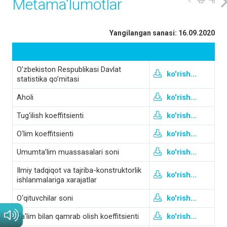
Metama'lumotlar
Yangilangan sanasi: 16.09.2020
O’zbekiston Respublikasi Davlat
ko'rish...
statistika qo’mitasi
Aholi
ko'rish...
Tug‘ilish koeffitsienti
ko'rish...
O‘lim koeffitsienti
ko'rish...
Umumta’lim muassasalari soni
ko'rish...
Ilmiy tadqiqot va tajriba-konstruktorlik
ko'rish...
ishlanmalariga xarajatlar
O‘qituvchilar soni
ko'rish...
Ta’lim bilan qamrab olish koeffitsienti
ko'rish...