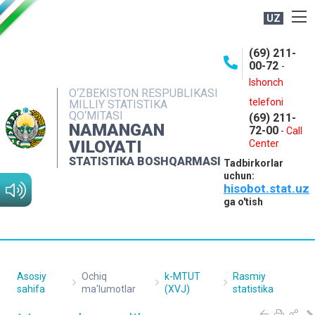
UZ
BOSHQARMA HAQIDA
(69) 211-
00-72
-
OCHIQ MA'LUMOTLAR
Ishonch
O‘ZBEKISTON RESPUBLIKASI
NASHRLAR
telefoni
MILLIY STATISTIKA
QO‘MITASI
(69) 211-
INTERAKTIV XIZMATLAR
NAMANGAN
72-00
-
Call
VILOYATI
MATBUOT XIZMATI
Center
STATISTIKA BOSHQARMASI
Tadbirkorlar
MUROJAATLAR
uchun:
hisobot.stat.uz
KONTAKTLAR
ga o'tish
Asosiy
Ochiq
k-MTUT
Rasmiy
sahifa
ma'lumotlar
(XVJ)
statistika