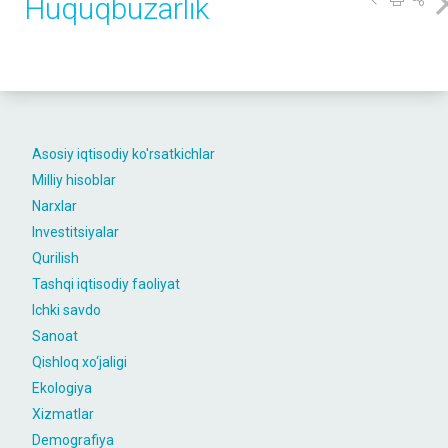
Huquqbuzarlik
Asosiy iqtisodiy ko'rsatkichlar
Milliy hisoblar
Narxlar
Investitsiyalar
Qurilish
Tashqi iqtisodiy faoliyat
Ichki savdo
Sanoat
Qishloq xo‘jaligi
Ekologiya
Xizmatlar
Demografiya