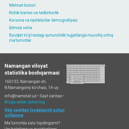
Mehnat bozori
Kichik biznes va tadbirkorlik
Korxona va tashkilotlar demografiyasi
Ijtimoiy soha
Byudjet to‘g‘risidagi qonunchilik hujjatlariga muvofiq ochiq
maʼlumotlar
Namangan viloyat
statistika boshqarmasi
160133, Namangan sh,
N.Namangoniy ko'chasi, 14-uy.
info@namstat.uz •
Sayt xaritasi
•
Bizga xabar yuboring
Veb-saytdan foydalanish uchun
qo'llanma
Ma`lumotda xato topdingizmi?