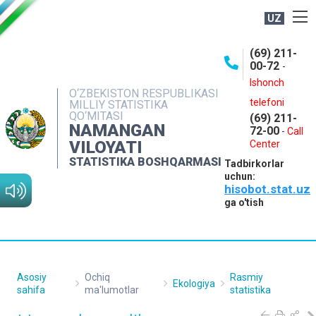
UZ
BOSHQARMA HAQIDA
(69) 211-
00-72
-
OCHIQ MA'LUMOTLAR
Ishonch
O‘ZBEKISTON RESPUBLIKASI
NASHRLAR
telefoni
MILLIY STATISTIKA
QO‘MITASI
(69) 211-
INTERAKTIV XIZMATLAR
NAMANGAN
72-00
-
Call
VILOYATI
MATBUOT XIZMATI
Center
STATISTIKA BOSHQARMASI
Tadbirkorlar
MUROJAATLAR
uchun:
hisobot.stat.uz
KONTAKTLAR
ga o'tish
Asosiy
Ochiq
Rasmiy
Ekologiya
sahifa
ma'lumotlar
statistika