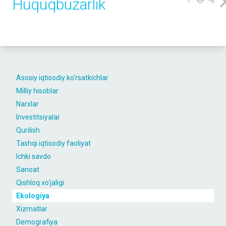
Huquqbuzarlik
Asosiy iqtisodiy ko'rsatkichlar
Milliy hisoblar
Narxlar
Investitsiyalar
Qurilish
Tashqi iqtisodiy faoliyat
Ichki savdo
Sanoat
Qishloq xo‘jaligi
Ekologiya
Xizmatlar
Demografiya