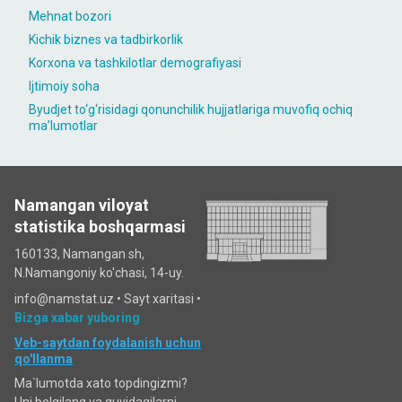
Mehnat bozori
Kichik biznes va tadbirkorlik
Korxona va tashkilotlar demografiyasi
Ijtimoiy soha
Byudjet to‘g‘risidagi qonunchilik hujjatlariga muvofiq ochiq
maʼlumotlar
Namangan viloyat
statistika boshqarmasi
160133, Namangan sh,
N.Namangoniy ko'chasi, 14-uy.
info@namstat.uz •
Sayt xaritasi
•
Bizga xabar yuboring
Veb-saytdan foydalanish uchun
qo'llanma
Ma`lumotda xato topdingizmi?