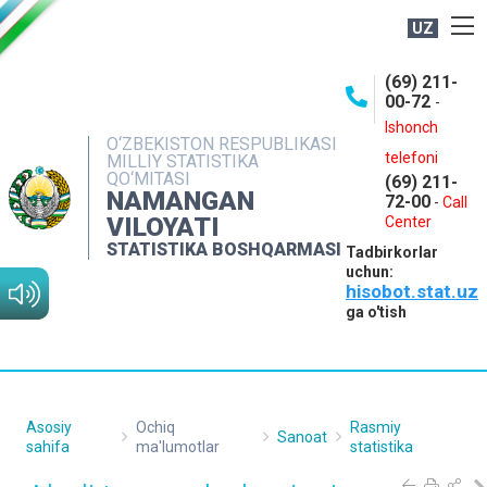
UZ
BOSHQARMA HAQIDA
(69) 211-
00-72
-
OCHIQ MA'LUMOTLAR
Ishonch
O‘ZBEKISTON RESPUBLIKASI
NASHRLAR
telefoni
MILLIY STATISTIKA
QO‘MITASI
(69) 211-
INTERAKTIV XIZMATLAR
NAMANGAN
72-00
-
Call
VILOYATI
MATBUOT XIZMATI
Center
STATISTIKA BOSHQARMASI
Tadbirkorlar
MUROJAATLAR
uchun:
hisobot.stat.uz
KONTAKTLAR
ga o'tish
Asosiy
Ochiq
Rasmiy
Sanoat
sahifa
ma'lumotlar
statistika