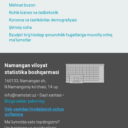
Mehnat bozori
Kichik biznes va tadbirkorlik
Korxona va tashkilotlar demografiyasi
Ijtimoiy soha
Byudjet to‘g‘risidagi qonunchilik hujjatlariga muvofiq ochiq
maʼlumotlar
Namangan viloyat
statistika boshqarmasi
160133, Namangan sh,
N.Namangoniy ko'chasi, 14-uy.
info@namstat.uz •
Sayt xaritasi
•
Bizga xabar yuboring
Veb-saytdan foydalanish uchun
qo'llanma
Ma`lumotda xato topdingizmi?