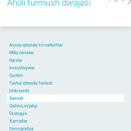
Aholi turmush darajasi
Asosiy iqtisodiy ko'rsatkichlar
Milliy hisoblar
Narxlar
Investitsiyalar
Qurilish
Tashqi iqtisodiy faoliyat
Ichki savdo
Sanoat
Qishloq xo‘jaligi
Ekologiya
Xizmatlar
Demografiya