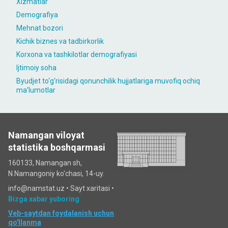
Xizmatlar
Demografiya
Mehnat bozori
Kichik biznes va tadbirkorlik
Korxona va tashkilotlar demografiyasi
Ijtimoiy soha
Byudjet to‘g‘risidagi qonunchilik hujjatlariga muvofiq ochiq
maʼlumotlar
Namangan viloyat
statistika boshqarmasi
160133, Namangan sh,
N.Namangoniy ko'chasi, 14-uy.
info@namstat.uz •
Sayt xaritasi
•
Bizga xabar yuboring
Veb-saytdan foydalanish uchun
qo'llanma