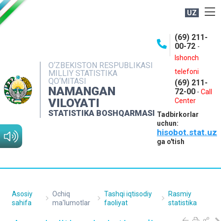
UZ
BOSHQARMA HAQIDA
(69) 211-
00-72
-
OCHIQ MA'LUMOTLAR
Ishonch
O‘ZBEKISTON RESPUBLIKASI
NASHRLAR
telefoni
MILLIY STATISTIKA
QO‘MITASI
(69) 211-
INTERAKTIV XIZMATLAR
NAMANGAN
72-00
-
Call
VILOYATI
MATBUOT XIZMATI
Center
STATISTIKA BOSHQARMASI
Tadbirkorlar
MUROJAATLAR
uchun:
hisobot.stat.uz
KONTAKTLAR
ga o'tish
Asosiy
Ochiq
Tashqi iqtisodiy
Rasmiy
sahifa
ma'lumotlar
faoliyat
statistika