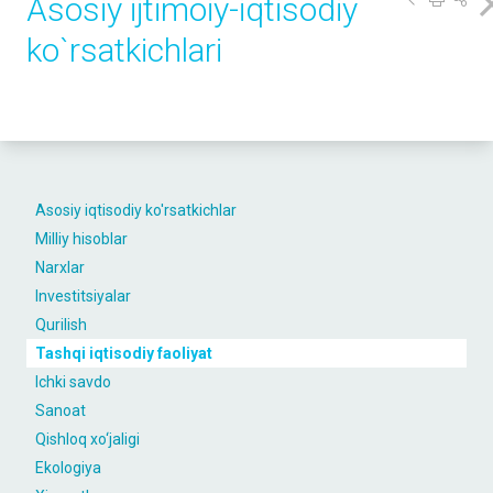
Asosiy ijtimoiy-iqtisodiy
ko`rsаtkichlаri
Asosiy iqtisodiy ko'rsatkichlar
Milliy hisoblar
Narxlar
Investitsiyalar
Qurilish
Tashqi iqtisodiy faoliyat
Ichki savdo
Sanoat
Qishloq xo‘jaligi
Ekologiya