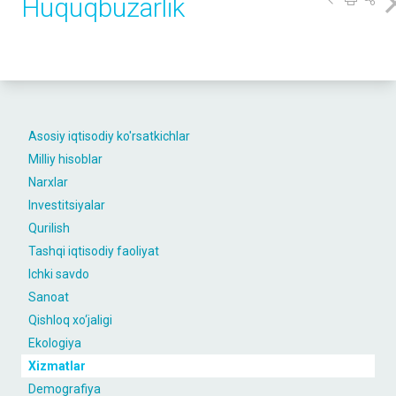
Huquqbuzarlik
Asosiy iqtisodiy ko'rsatkichlar
Milliy hisoblar
Narxlar
Investitsiyalar
Qurilish
Tashqi iqtisodiy faoliyat
Ichki savdo
Sanoat
Qishloq xo‘jaligi
Ekologiya
Xizmatlar
Demografiya