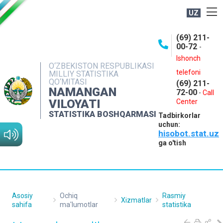
UZ
BOSHQARMA HAQIDA
(69) 211-
00-72
-
OCHIQ MA'LUMOTLAR
Ishonch
O‘ZBEKISTON RESPUBLIKASI
NASHRLAR
telefoni
MILLIY STATISTIKA
QO‘MITASI
(69) 211-
INTERAKTIV XIZMATLAR
NAMANGAN
72-00
-
Call
VILOYATI
MATBUOT XIZMATI
Center
STATISTIKA BOSHQARMASI
Tadbirkorlar
MUROJAATLAR
uchun:
hisobot.stat.uz
KONTAKTLAR
ga o'tish
Asosiy
Ochiq
Rasmiy
Xizmatlar
sahifa
ma'lumotlar
statistika