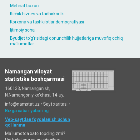
Mehnat bozori
Kichik biznes va tadbirkorlik
Korxona va tashkilotlar demografiyasi
Ijtimoiy soha
Byudjet to‘g‘risidagi qonunchilik hujjatlariga muvofiq ochiq
maʼlumotlar
Namangan viloyat
statistika boshqarmasi
160133, Namangan sh,
N.Namangoniy ko'chasi, 14-uy.
info@namstat.uz •
Sayt xaritasi
•
Bizga xabar yuboring
Veb-saytdan foydalanish uchun
qo'llanma
Ma`lumotda xato topdingizmi?