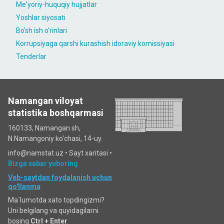
Me'yoriy-huquqiy hujjatlar
Yoshlar siyosati
Bo'sh ish o'rinlari
Korrupsiyaga qarshi kurashish idoraviy komissiyasi
Tenderlar
Namangan viloyat
statistika boshqarmasi
160133, Namangan sh,
N.Namangoniy ko'chasi, 14-uy.
info@namstat.uz •
Sayt xaritasi
•
Bizga xabar yuboring
Veb-saytdan foydalanish uchun
qo'llanma
Ma`lumotda xato topdingizmi?
Uni belgilang va quyidagilarni
bosing
Ctrl + Enter