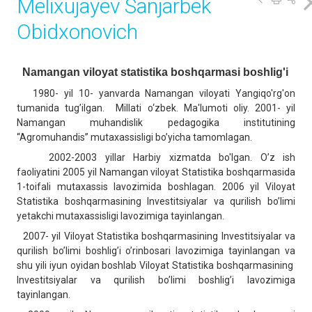
Melixujayev Sanjarbek
Obidxonovich
Namangan viloyat statistika boshqarmasi boshlig'i
1980- yil 10- yanvarda Namangan viloyati Yangiqo'rg'on
tumanida tug’ilgan. Millati o‘zbek. Ma'lumoti oliy. 2001- yil
Namangan muhandislik pedagogika institutining
“Agromuhandis” mutaxassisligi bo’yicha tamomlagan.
2002-2003 yillar Harbiy xizmatda bo'lgan. O’z ish
faoliyatini 2005 yil Namangan viloyat Statistika boshqarmasida
1-toifali mutaxassis lavozimida boshlagan. 2006 yil Viloyat
Statistika boshqarmasining Investitsiyalar va qurilish bo’limi
yetakchi mutaxassisligi lavozimiga tayinlangan.
2007- yil Viloyat Statistika boshqarmasining Investitsiyalar va
qurilish bo’limi boshlig’i o’rinbosari lavozimiga tayinlangan va
shu yili iyun oyidan boshlab Viloyat Statistika boshqarmasining
Investitsiyalar va qurilish bo’limi boshlig’i lavozimiga
tayinlangan.