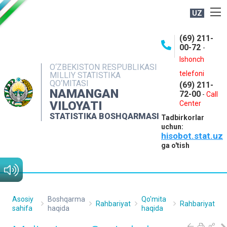
UZ
BOSHQARMA HAQIDA
(69) 211-
00-72
-
OCHIQ MA'LUMOTLAR
Ishonch
O‘ZBEKISTON RESPUBLIKASI
NASHRLAR
telefoni
MILLIY STATISTIKA
QO‘MITASI
(69) 211-
INTERAKTIV XIZMATLAR
NAMANGAN
72-00
-
Call
VILOYATI
MATBUOT XIZMATI
Center
STATISTIKA BOSHQARMASI
Tadbirkorlar
MUROJAATLAR
uchun:
hisobot.stat.uz
KONTAKTLAR
ga o'tish
Asosiy
Boshqarma
Qo'mita
Rahbariyat
Rahbariyat
sahifa
haqida
haqida