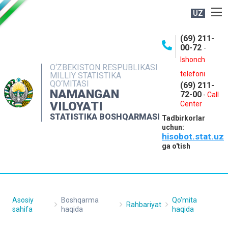
UZ
BOSHQARMA HAQIDA
(69) 211-
00-72
-
OCHIQ MA'LUMOTLAR
Ishonch
O‘ZBEKISTON RESPUBLIKASI
NASHRLAR
telefoni
MILLIY STATISTIKA
QO‘MITASI
(69) 211-
INTERAKTIV XIZMATLAR
NAMANGAN
72-00
-
Call
VILOYATI
MATBUOT XIZMATI
Center
STATISTIKA BOSHQARMASI
Tadbirkorlar
MUROJAATLAR
uchun:
hisobot.stat.uz
KONTAKTLAR
ga o'tish
Asosiy
Boshqarma
Qo'mita
Rahbariyat
sahifa
haqida
haqida