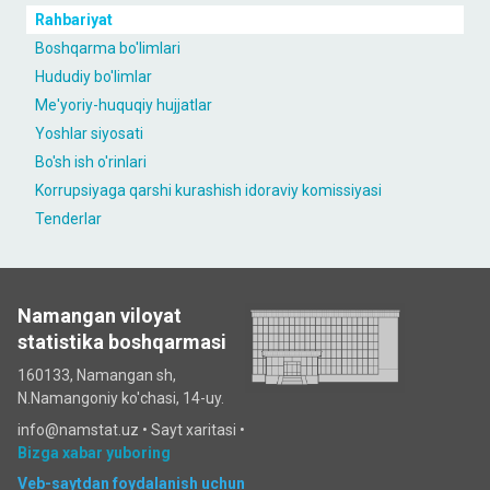
Rahbariyat
Boshqarma bo'limlari
Hududiy bo'limlar
Me'yoriy-huquqiy hujjatlar
Yoshlar siyosati
Bo'sh ish o'rinlari
Korrupsiyaga qarshi kurashish idoraviy komissiyasi
Tenderlar
Namangan viloyat
statistika boshqarmasi
160133, Namangan sh,
N.Namangoniy ko'chasi, 14-uy.
info@namstat.uz •
Sayt xaritasi
•
Bizga xabar yuboring
Veb-saytdan foydalanish uchun