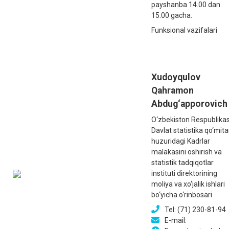
payshanba 14.00 dan
15.00 gacha.
Funksional vazifalari
Xudoyqulov
Qahramon
Abdug‘apporovich
O‘zbekiston Respublikas
Davlat statistika qo‘mita
huzuridagi Kadrlar
malakasini oshirish va
statistik tadqiqotlar
instituti direktorining
moliya va xo‘jalik ishlari
bo‘yicha o‘rinbosari
Tel: (71) 230-81-94
E-mail: