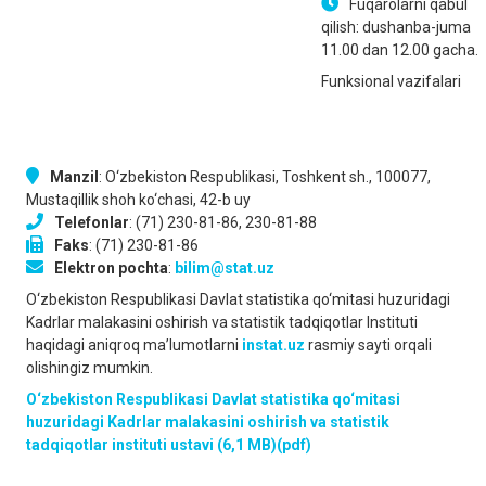
Fuqarolarni qabul
qilish: dushanba-juma
11.00 dan 12.00 gacha.
Funksional vazifalari
Manzil
: O‘zbekiston Respublikаsi, Toshkent sh., 100077,
Mustаqillik shoh ko‘chаsi, 42-b uy
Telefonlar
: (71) 230-81-86, 230-81-88
Faks
: (71) 230-81-86
Elektron pochta
:
bilim@stat.uz
O‘zbekiston Respublikаsi Dаvlаt stаtistikа qo‘mitаsi huzuridagi
Kаdrlаr malakasini oshirish vа stаtistik tаdqiqotlаr Instituti
haqidagi aniqroq ma’lumotlarni
instat.uz
rasmiy sayti orqali
olishingiz mumkin.
O‘zbekiston Respublikаsi Dаvlаt stаtistikа qo‘mitаsi
huzuridagi Kаdrlаr malakasini oshirish vа stаtistik
tаdqiqotlаr instituti ustavi (6,1 MB)(pdf)