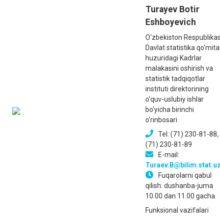
Turayev Botir
Eshboyevich
O‘zbekiston Respublikas
Davlat statistika qo‘mita
huzuridagi Kadrlar
malakasini oshirish va
statistik tadqiqotlar
instituti direktorining
o‘quv-uslubiy ishlar
bo‘yicha birinchi
o‘rinbosari
Tel: (71) 230-81-88,
(71) 230-81-89
E-mail:
Turaev.B@bilim.stat.u
Fuqarolarni qabul
qilish: dushanba-juma
10.00 dan 11.00 gacha.
Funksional vazifalari