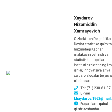
Xaydarov
Nizamiddin
Xamrayevich
O‘zbekiston Respublikas
Davlat statistika qo‘mita
huzuridagi Kadrlar
malakasini oshirish va
statistik tadqiqotlar
instituti direktorining ilm
ishlar, innovatsiyalar va
xalqaro aloqalar bo‘yich
o‘rinbosari
Tel: (71) 230-81-87
E-mail:
khaydarov.1962@mail.
Fuqarolarni qabul
qilish: seshanba-