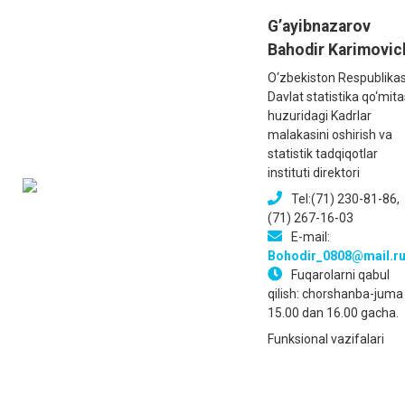
G’ayibnazarov
Bahodir Karimovic
O‘zbekiston Respublikas
Davlat statistika qo‘mita
huzuridagi Kadrlar
malakasini oshirish va
statistik tadqiqotlar
instituti direktori
Tel:(71) 230-81-86,
(71) 267-16-03
E-mail:
Bohodir_0808@mail.r
Fuqarolarni qabul
qilish: chorshanba-juma
15.00 dan 16.00 gacha.
Funksional vazifalari