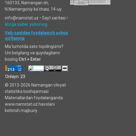
160133, Namangan sh,
N.Namangoniy ko'chasi, 14-uy.
info@namstat.uz •
Sayt xaritasi
•
Bizga xabar yuboring
Veb-saytdan foydalanish uchun
qo'llanma
Ma`lumotda xato topdingizmi?
Uni belgilang va quyidagilarni
bosing
Ctrl + Enter
Onlayn: 23
© 2013-2026 Namangan viloyat
statistika boshqarmasi
Materiallardan foydalanganda
www.namstat.uz havolani
keltirish majburiy.