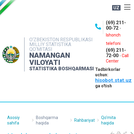
UZ
BOSHQARMA HAQIDA
(69) 211-
00-72
-
OCHIQ MA'LUMOTLAR
Ishonch
O‘ZBEKISTON RESPUBLIKASI
NASHRLAR
telefoni
MILLIY STATISTIKA
QO‘MITASI
(69) 211-
INTERAKTIV XIZMATLAR
NAMANGAN
72-00
-
Call
VILOYATI
MATBUOT XIZMATI
Center
STATISTIKA BOSHQARMASI
Tadbirkorlar
MUROJAATLAR
uchun:
hisobot.stat.uz
KONTAKTLAR
ga o'tish
Asosiy
Boshqarma
Qo'mita
Rahbariyat
sahifa
haqida
haqida