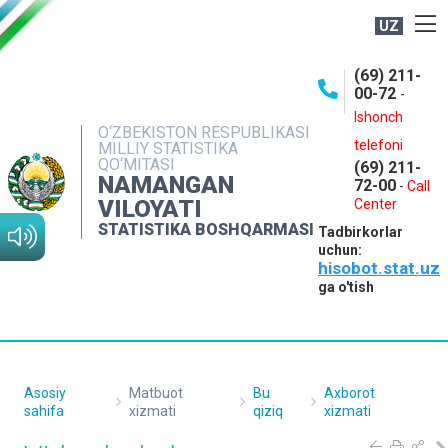
UZ
BOSHQARMA HAQIDA
(69) 211-
00-72
-
OCHIQ MA'LUMOTLAR
Ishonch
O‘ZBEKISTON RESPUBLIKASI
NASHRLAR
telefoni
MILLIY STATISTIKA
QO‘MITASI
(69) 211-
INTERAKTIV XIZMATLAR
NAMANGAN
72-00
-
Call
VILOYATI
MATBUOT XIZMATI
Center
STATISTIKA BOSHQARMASI
Tadbirkorlar
MUROJAATLAR
uchun:
hisobot.stat.uz
KONTAKTLAR
ga o'tish
Asosiy
Matbuot
Bu
Axborot
sahifa
xizmati
qiziq
xizmati