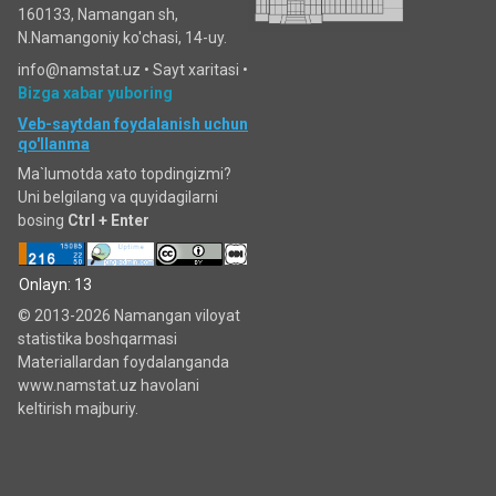
160133, Namangan sh,
N.Namangoniy ko'chasi, 14-uy.
info@namstat.uz •
Sayt xaritasi
•
Bizga xabar yuboring
Veb-saytdan foydalanish uchun
qo'llanma
Ma`lumotda xato topdingizmi?
Uni belgilang va quyidagilarni
bosing
Ctrl + Enter
Onlayn: 13
© 2013-2026 Namangan viloyat
statistika boshqarmasi
Materiallardan foydalanganda
www.namstat.uz havolani
keltirish majburiy.