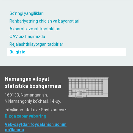
So'nngi yangiliklari
Rahbariyatning chiqish va bayonotlari
Axborot xizmati kontaktlari
OAV biz haqimizda
Rejalashtirilayotgan tadbirlar
Bu qiziq
Namangan viloyat
statistika boshqarmasi
160133, Namangan sh,
N.Namangoniy ko'chasi, 14-uy.
info@namstat.uz •
Sayt xaritasi
•
Bizga xabar yuboring
Veb-saytdan foydalanish uchun
qo'llanma