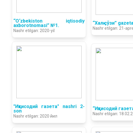
“O‘zbekiston iqtisodiy
“Халқ сўзи” gazet
axborotnomasi” №1.
Nashr etilgan: 21-apre
Nashr etilgan: 2020-yil
"Иқтисодий гaзета" nashri 2-
“Иқтисодий газет
son
Nashr etilgan: 18.02.
Nashr etilgan: 2020 йил