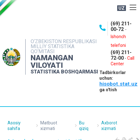
UZ
BOSHQARMA HAQIDA
(69) 211-
00-72
-
OCHIQ MA'LUMOTLAR
Ishonch
O‘ZBEKISTON RESPUBLIKASI
NASHRLAR
telefoni
MILLIY STATISTIKA
QO‘MITASI
(69) 211-
INTERAKTIV XIZMATLAR
NAMANGAN
72-00
-
Call
VILOYATI
MATBUOT XIZMATI
Center
STATISTIKA BOSHQARMASI
Tadbirkorlar
MUROJAATLAR
uchun:
hisobot.stat.uz
KONTAKTLAR
ga o'tish
Asosiy
Matbuot
Bu
Axborot
sahifa
xizmati
qiziq
xizmati