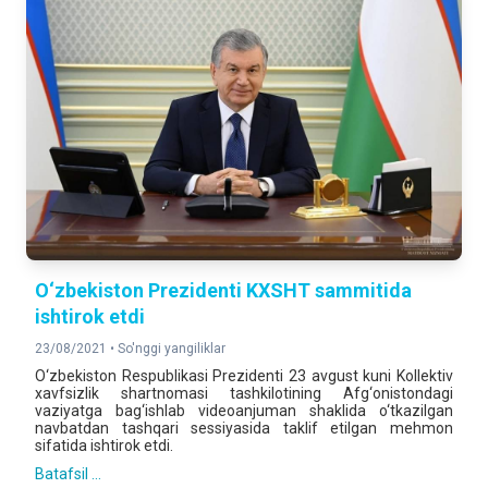
O‘zbekiston Prezidenti KXSHT sammitida
ishtirok etdi
23/08/2021 •
So'nggi yangiliklar
O‘zbekiston Respublikasi Prezidenti 23 avgust kuni Kollektiv
xavfsizlik shartnomasi tashkilotining Afg‘onistondagi
vaziyatga bag‘ishlab videoanjuman shaklida o‘tkazilgan
navbatdan tashqari sessiyasida taklif etilgan mehmon
sifatida ishtirok etdi.
Batafsil ...