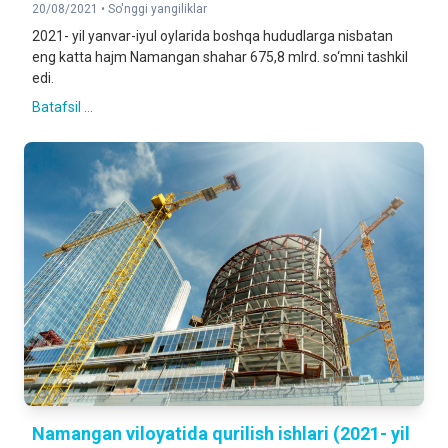
20/08/2021 •
So'nggi yangiliklar
2021- yil yanvar-iyul oylarida boshqa hududlarga nisbatan
eng katta hajm Namangan shahar 675,8 mlrd. so‘mni tashkil
edi.
Batafsil ...
Namangan viloyatida qurilish ishlari (2021- yil