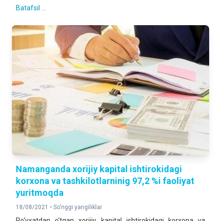
Batafsil ...
Namanganda xorijiy kapital ishtirokidagi
korxona va tashkilotlarninig 97,2 %i faoliyat
yuritmoqda
18/08/2021 •
So'nggi yangiliklar
Ro‘yxatdan o‘tgan xorijiy kapital ishtirokidagi korxona va