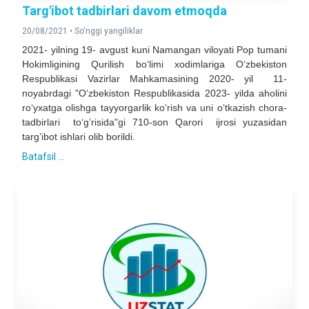
Targ'ibot tadbirlari davom etmoqda
20/08/2021 •
So'nggi yangiliklar
2021- yilning 19- avgust kuni Namangan viloyati Pop tumani
Hokimligining Qurilish bo‘limi xodimlariga O‘zbekiston
Respublikasi Vazirlar Mahkamasining 2020- yil 11-
noyabrdagi "O‘zbekiston Respublikasida 2023- yilda aholini
ro‘yxatga olishga tayyorgarlik ko‘rish va uni o‘tkazish chora-
tadbirlari to‘g’risida"gi 710-son Qarori ijrosi yuzasidan
targ’ibot ishlari olib borildi.
Batafsil ...