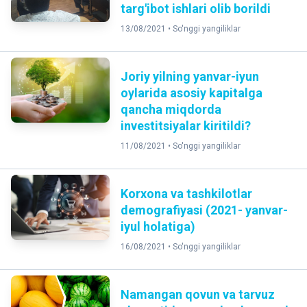
targ'ibot ishlari olib borildi
13/08/2021 •
So'nggi yangiliklar
Joriy yilning yanvar-iyun
oylarida asosiy kapitalga
qancha miqdorda
investitsiyalar kiritildi?
11/08/2021 •
So'nggi yangiliklar
Korxona va tashkilotlar
demografiyasi (2021- yanvar-
iyul holatiga)
16/08/2021 •
So'nggi yangiliklar
Namangan qovun va tarvuz