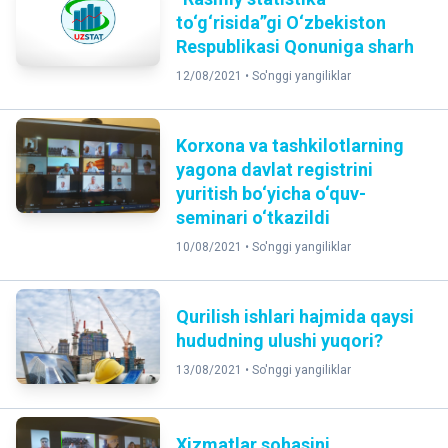
to‘g‘risida”gi O‘zbekiston
Respublikasi Qonuniga sharh
12/08/2021 •
So'nggi yangiliklar
Korxona va tashkilotlarning
yagona davlat registrini
yuritish bo‘yicha o‘quv-
seminari o‘tkazildi
10/08/2021 •
So'nggi yangiliklar
Qurilish ishlari hajmida qaysi
hududning ulushi yuqori?
13/08/2021 •
So'nggi yangiliklar
Xizmatlar sohasini