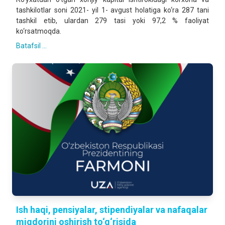
tashkilotlar soni 2021- yil 1- avgust holatiga ko‘ra 287 tani
tashkil etib, ulardan 279 tasi yoki 97,2 % faoliyat
ko‘rsatmoqda.
Batafsil ...
Ish haqi, pensiyalar, stipendiyalar va nafaqalar
miqdorini oshirish to‘g‘risida