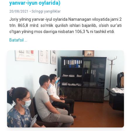
yanvar-iyun oylarida)
20/08/2021 •
So'nggi yangiliklar
Joriy yilning yanvar-iyul oylarida Namanagan viloyatida jami 2
trln. 865,8 mlrd. so‘mlik qurilish ishlari bajarilib, o‘sish sur‘ati
o‘tgan yilning mos davriga nisbatan 106,3 % ni tashkil etdi.
Batafsil ...