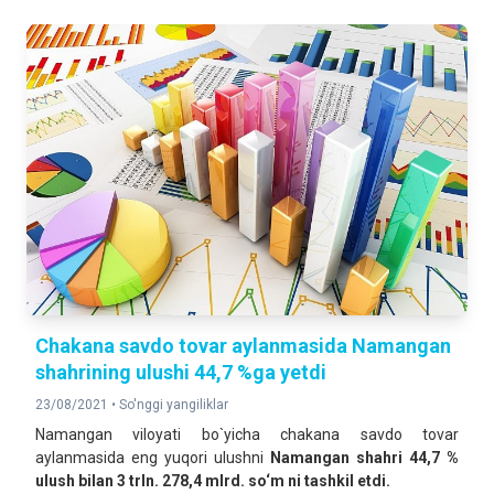
Chakana savdo tovar aylanmasida Namangan
shahrining ulushi 44,7 %ga yetdi
23/08/2021 •
So'nggi yangiliklar
Namangan viloyati bo`yicha chakana savdo tovar
aylanmasida eng yuqori ulushni
Namangan shahri 44,7 %
ulush bilan 3 trln. 278,4 mlrd. so‘m ni tashkil etdi.