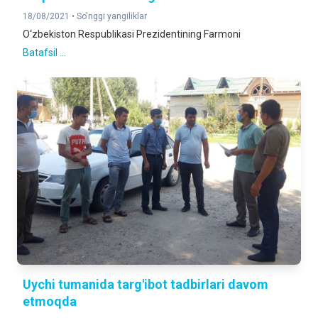
18/08/2021 •
So'nggi yangiliklar
O‘zbekiston Respublikasi Prezidentining Farmoni
Batafsil ...
Uychi tumanida targ'ibot tadbirlari davom
etmoqda