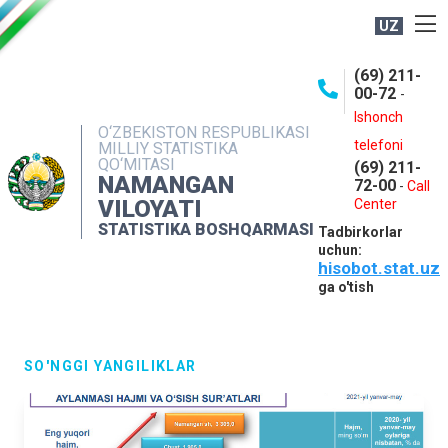
UZ
BOSHQARMA HAQIDA
(69) 211-
00-72
-
OCHIQ MA'LUMOTLAR
Ishonch
O‘ZBEKISTON RESPUBLIKASI
NASHRLAR
telefoni
MILLIY STATISTIKA
QO‘MITASI
(69) 211-
INTERAKTIV XIZMATLAR
NAMANGAN
72-00
-
Call
VILOYATI
MATBUOT XIZMATI
Center
STATISTIKA BOSHQARMASI
Tadbirkorlar
MUROJAATLAR
uchun:
hisobot.stat.uz
KONTAKTLAR
ga o'tish
SO'NGGI YANGILIKLAR