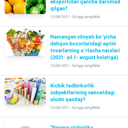
eksportidan qancha daromad
qilgan?
12/08/2021 •
So'nggi yangiliklar
Namangan viloyati bo`yicha
dehqon bozorlaridagi ayrim
tovarlarning o`rtacha narxlari
(2021- yil 1- avgust holatiga)
10/08/2021 •
So'nggi yangiliklar
Kichik tadbirkorlik
subyektlarining sanoatdagi
ulushi qanday?
16/08/2021 •
So'nggi yangiliklar
“Rasmiy statistika