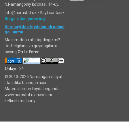
N.Namangoniy ko'chasi, 14-uy.
info@namstat.uz •
Sayt xaritasi
•
Bizga xabar yuboring
Veb-saytdan foydalanish uchun
qo'llanma
Ma`lumotda xato topdingizmi?
Uni belgilang va quyidagilarni
bosing
Ctrl + Enter
Onlayn: 24
© 2013-2026 Namangan viloyat
statistika boshqarmasi
Materiallardan foydalanganda
www.namstat.uz havolani
keltirish majburiy.