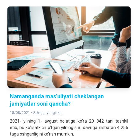
Namanganda mas’uliyati cheklangan
jamiyatlar soni qancha?
18/08/2021 •
So'nggi yangiliklar
2021- yilning 1- avgust holatiga ko‘ra 20 842 tani tashkil
etib, bu ko‘rsatkich o‘tgan yilning shu davriga nisbatan 4 256
taga oshganligini ko‘rish mumkin.