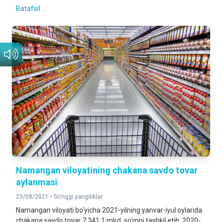
Batafsil ...
Namangan viloyatining chakana savdo tovar
aylanmasi
23/08/2021 •
So'nggi yangiliklar
Namangan viloyati bo‘yicha 2021-yilning yanvar-iyul oylarida
chakana savdo tovar 7 341,1 mlrd. so‘mni tashkil etib, 2020-