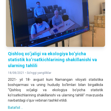
Qishloq xo‘jaligi va ekologiya bo‘yicha
statistik ko‘rsatkichlarining shakillanishi va
ularning tahlili
18/08/2021 •
So'nggi yangiliklar
2021- yil 18- avgust kuni Namangan viloyati statistika
boshqarmasi va uning hududiy bo‘limlari bilan birgalikda
“Qishloq xo‘jaligi va ekologiya bo‘yicha statistik
ko‘rsatkichlarining shakillanishi va ularning tahlili” mavzusida
navbatdagi o‘quv vebinari tashkil etildi.
Batafsil ...