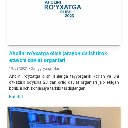
Аholini roʼyxatga olish jarayonida ishtirok
etuvchi davlat organlari
19/08/2021 •
So'nggi yangiliklar
Аholini roʼyxatga olish ishlariga tayyorgarlik koʼrish va uni
oʼtkazish boʼyicha 20 dan ortiq davlat organlari jalb etilgan
boʼlib, ishchi komissiya tarkibi tasdiqlangan.
Batafsil ...