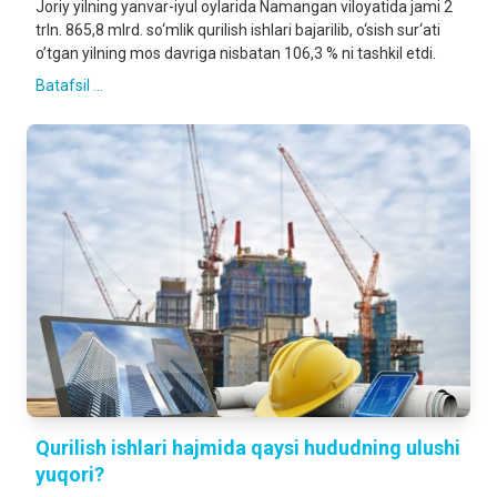
Joriy yilning yanvar-iyul oylarida Namangan viloyatida jami 2
trln. 865,8 mlrd. so‘mlik qurilish ishlari bajarilib, o‘sish sur‘ati
o’tgan yilning mos davriga nisbatan 106,3 % ni tashkil etdi.
Batafsil ...
Qurilish ishlari hajmida qaysi hududning ulushi
yuqori?