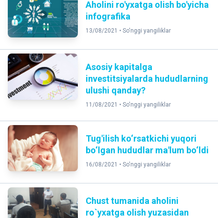
Aholini ro'yxatga olish bo'yicha
infografika
13/08/2021 •
So'nggi yangiliklar
Asosiy kapitalga
investitsiyalarda hududlarning
ulushi qanday?
11/08/2021 •
So'nggi yangiliklar
Tug'ilish ko‘rsatkichi yuqori
bo‘lgan hududlar ma'lum bo‘ldi
16/08/2021 •
So'nggi yangiliklar
Chust tumanida aholini
ro`yxatga olish yuzasidan