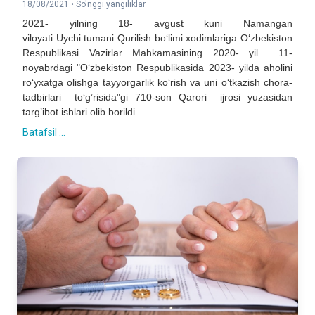
18/08/2021 •
So'nggi yangiliklar
2021- yilning 18- avgust kuni Namangan
viloyati Uychi tumani Qurilish bo‘limi xodimlariga O‘zbekiston
Respublikasi Vazirlar Mahkamasining 2020- yil 11-
noyabrdagi "O‘zbekiston Respublikasida 2023- yilda aholini
ro‘yxatga olishga tayyorgarlik ko‘rish va uni o‘tkazish chora-
tadbirlari to‘g’risida"gi 710-son Qarori ijrosi yuzasidan
targ’ibot ishlari olib borildi.
Batafsil ...