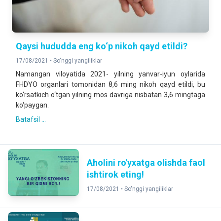
Qaysi hududda eng ko‘p nikoh qayd etildi?
17/08/2021 •
So'nggi yangiliklar
Namangan viloyatida 2021- yilning yanvar-iyun oylarida
FHDYO organlari tomonidan 8,6 ming nikoh qayd etildi, bu
ko‘rsatkich o‘tgan yilning mos davriga nisbatan 3,6 mingtaga
ko‘paygan.
Batafsil ...
Aholini ro'yxatga olishda faol
ishtirok eting!
17/08/2021 •
So'nggi yangiliklar