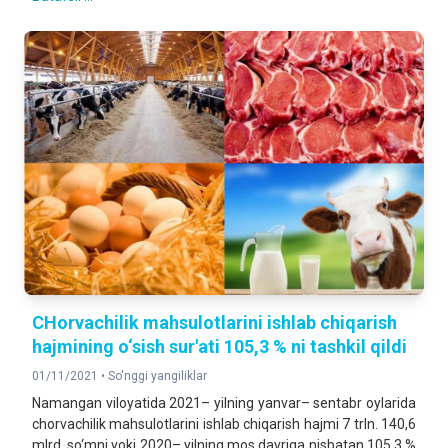
CHorvachilik mahsulotlarini ishlab chiqarish
hajmining o‘sish sur'ati 105,3 % ni tashkil qildi
01/11/2021 •
So'nggi yangiliklar
Namangan viloyatida 2021– yilning yanvar– sentabr oylarida
chorvachilik mahsulotlarini ishlab chiqarish hajmi 7 trln. 140,6
mlrd. so‘mni yoki 2020– yilning mos davriga nisbatan 105,3 %