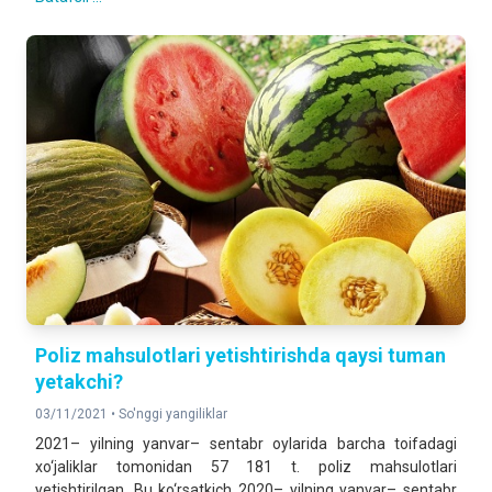
Poliz mahsulotlari yetishtirishda qaysi tuman
yetakchi?
03/11/2021 •
So'nggi yangiliklar
2021– yilning yanvar– sentabr oylarida barcha toifadagi
xo‘jaliklar tomonidan 57 181 t. poliz mahsulotlari
yetishtirilgan. Bu ko‘rsatkich 2020– yilning yanvar– sentabr