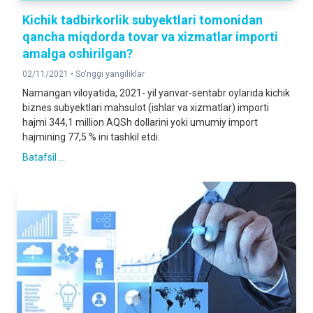
Kichik tadbirkorlik subyektlari tomonidan
qancha miqdorda tovar va xizmatlar importi
amalga oshirilgan?
02/11/2021 •
So'nggi yangiliklar
Namangan viloyatida, 2021- yil yanvar-sentabr oylarida kichik
biznes subyektlari mahsulot (ishlar va xizmatlar) importi
hajmi 344,1 million AQSh dollarini yoki umumiy import
hajmining 77,5 % ini tashkil etdi.
Batafsil ...