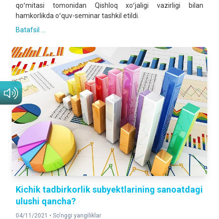
qoʻmitasi tomonidan Qishloq xoʻjaligi vazirligi bilan
hamkorlikda oʻquv-seminar tashkil etildi.
Batafsil ...
Kichik tadbirkorlik subyektlarining sanoatdagi
ulushi qancha?
04/11/2021 •
So'nggi yangiliklar