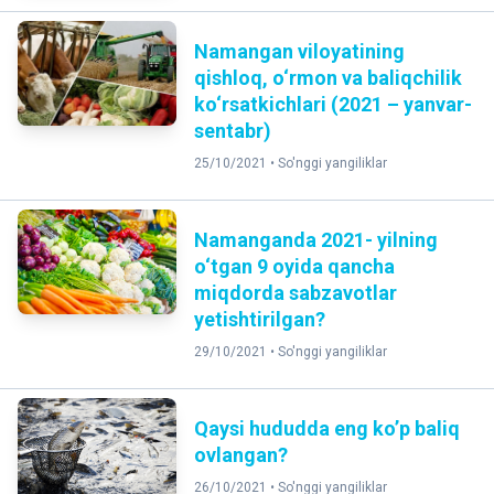
Namangan viloyatining
qishloq, o‘rmon va baliqchilik
ko‘rsatkichlari (2021 – yanvar-
sentabr)
25/10/2021 •
So'nggi yangiliklar
Namanganda 2021- yilning
o‘tgan 9 oyida qancha
miqdorda sabzavotlar
yetishtirilgan?
29/10/2021 •
So'nggi yangiliklar
Qaysi hududda eng koʼp baliq
ovlangan?
26/10/2021 •
So'nggi yangiliklar