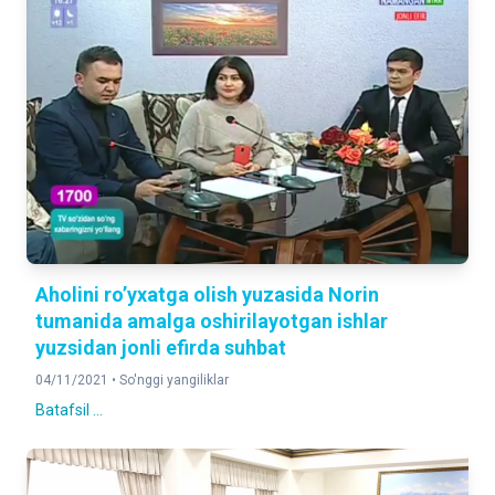
Aholini ro’yxatga olish yuzasida Norin
tumanida amalga oshirilayotgan ishlar
yuzsidan jonli efirda suhbat
04/11/2021 •
So'nggi yangiliklar
Batafsil ...