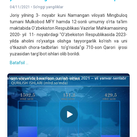
04/11/2021 •
So'nggi yangiliklar
Joriy yilning 3- noyabr kuni Namangan viloyati Mingbuloq
tumani Mulkobod MFY hamda 12-sonli umumiy o‘rta ta'lim
maktabida O‘zbekiston Respublikasi Vazirlar Mahkamasining
2020- yil 11- noyabrdagi "O‘zbekiston Respublikasida 2023-
yilda aholini ro‘yxatga olishga tayyorgarlik ko‘rish va uni
o‘tkazish chora-tadbirlari to‘g’risida"gi 710-son Qarori ijrosi
yuzasidan targ’ibot ishlari olib borildi.
Batafsil ...