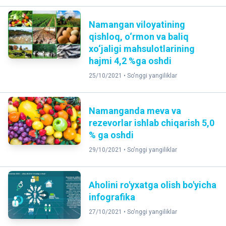
Namangan viloyatining
qishloq, o‘rmon va baliq
xo‘jaligi mahsulotlarining
hajmi 4,2 %ga oshdi
25/10/2021 •
So'nggi yangiliklar
Namanganda meva va
rezevorlar ishlab chiqarish 5,0
% ga oshdi
29/10/2021 •
So'nggi yangiliklar
Aholini ro'yxatga olish bo'yicha
infografika
27/10/2021 •
So'nggi yangiliklar