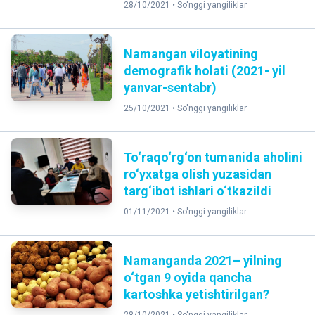
28/10/2021 •
So'nggi yangiliklar
Namangan viloyatining
demografik holati (2021- yil
yanvar-sentabr)
25/10/2021 •
So'nggi yangiliklar
To‘raqo‘rg‘on tumanida aholini
ro‘yxatga olish yuzasidan
targ‘ibot ishlari o‘tkazildi
01/11/2021 •
So'nggi yangiliklar
Namanganda 2021– yilning
o‘tgan 9 oyida qancha
kartoshka yetishtirilgan?