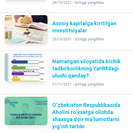
28/10/2021 •
So'nggi yangiliklar
Asosiy kapitalga kiritilgan
investitsiyalar
26/10/2021 •
So'nggi yangiliklar
Namangan viloyatida kichik
tadbirkorlikning YaHMdagi
ulushi qanday?
01/11/2021 •
So'nggi yangiliklar
O‘zbekiston Respublikasida
Аholini ro‘yxatga olishda
shaxsga doir maʼlumotlarni
yig‘ish tartibi