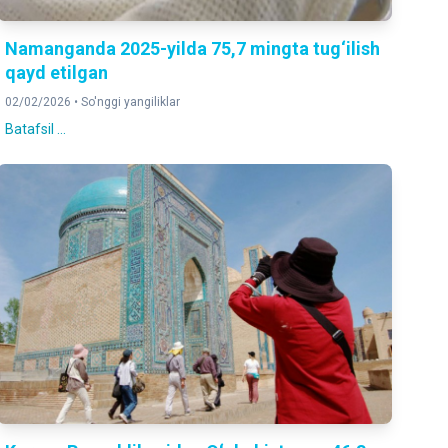
Namanganda 2025-yilda 75,7 mingta tug‘ilish
qayd etilgan
02/02/2026 •
So'nggi yangiliklar
Batafsil ...