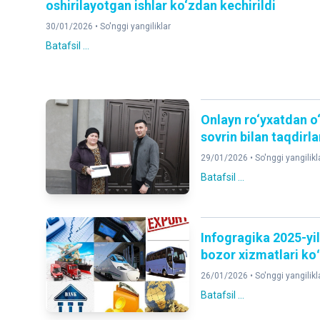
oshirilayotgan ishlar ko‘zdan kechirildi
30/01/2026 •
So'nggi yangiliklar
Batafsil ...
Onlayn ro‘yxatdan o
sovrin bilan taqdirl
29/01/2026 •
So'nggi yangilikl
Batafsil ...
Infogragika 2025-yil
bozor xizmatlari koʻ
26/01/2026 •
So'nggi yangilikl
Batafsil ...