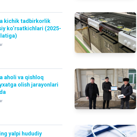
 kichik tadbirkorlik
iy ko‘rsatkichlari (2025-
latiga)
ar
 aholi va qishloq
‘yxatga olish jarayonlari
qda
ar
ng yalpi hududiy