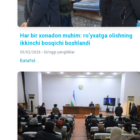
Har bir xonadon muhim: ro‘yxatga olishning
ikkinchi bosqichi boshlandi
05/02/2026 •
So'nggi yangiliklar
Batafsil ...