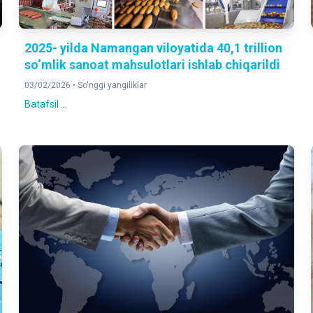
2025- yilda Namangan viloyatida 40,1 trillion
so‘mlik sanoat mahsulotlari ishlab chiqarildi
03/02/2026 •
So'nggi yangiliklar
Batafsil ...