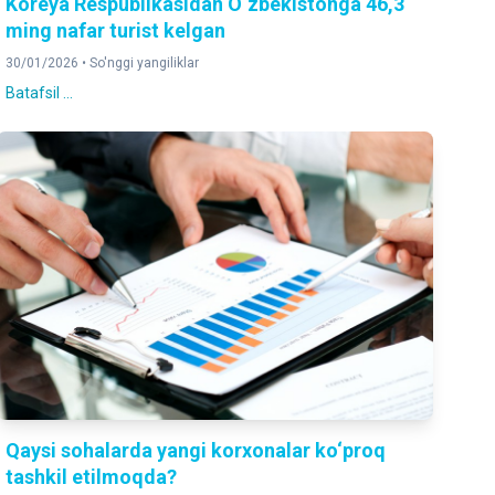
Koreya Respublikasidan O‘zbekistonga 46,3
ming nafar turist kelgan
30/01/2026 •
So'nggi yangiliklar
Batafsil ...
Qaysi sohalarda yangi korxonalar ko‘proq
tashkil etilmoqda?