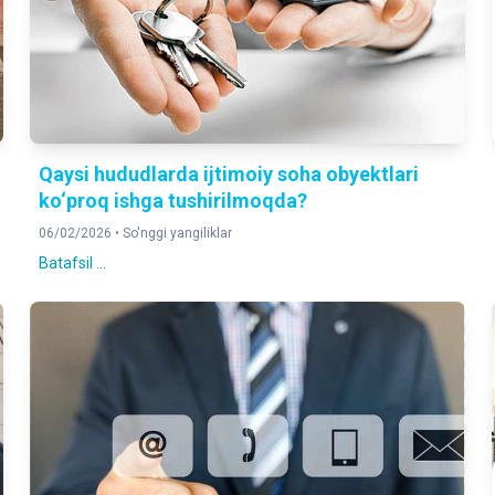
Qaysi hududlarda ijtimoiy soha obyektlari
ko‘proq ishga tushirilmoqda?
06/02/2026 •
So'nggi yangiliklar
Batafsil ...