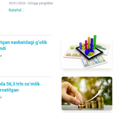
30/01/2026 •
So'nggi yangiliklar
Batafsil ...
‘tgan navbatdagi g‘olib
andi
ar
da 56,3 trln soʻmlik
rsatilgan
ar