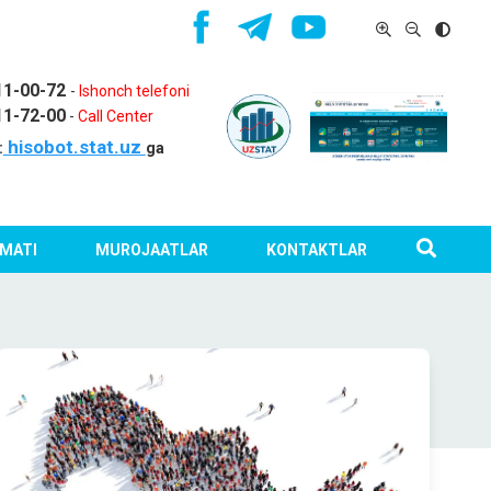
11-00-72
-
Ishonch telefoni
11-72-00
-
Call Center
hisobot.stat.uz
:
ga
MATI
MUROJAATLAR
KONTAKTLAR