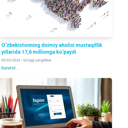
O‘zbekistonning doimiy aholisi mustaqillik
yillarida 17,6 millionga ko‘paydi
05/02/2026 •
So'nggi yangiliklar
Batafsil ...