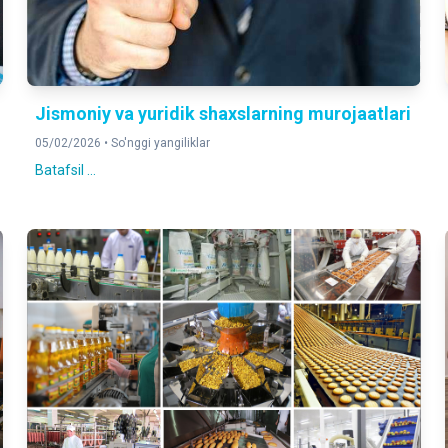
Jismoniy va yuridik shaxslarning murojaatlari
05/02/2026 •
So'nggi yangiliklar
Batafsil ...