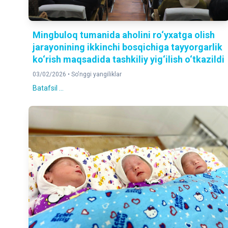
Mingbuloq tumanida aholini ro‘yxatga olish
jarayonining ikkinchi bosqichiga tayyorgarlik
ko‘rish maqsadida tashkiliy yig‘ilish o‘tkazildi
03/02/2026 •
So'nggi yangiliklar
Batafsil ...