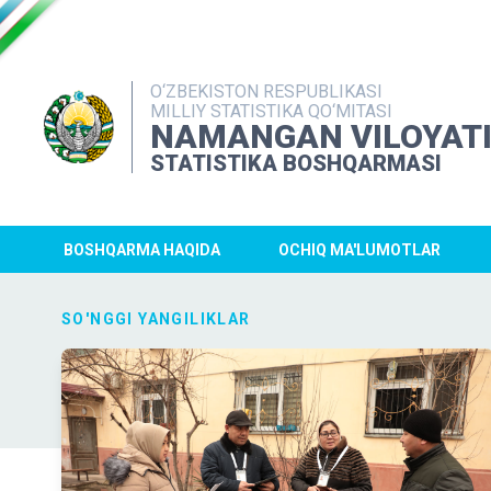
O‘ZBEKISTON RESPUBLIKASI
MILLIY STATISTIKA QO‘MITASI
NAMANGAN VILOYAT
STATISTIKA BOSHQARMASI
BOSHQARMA HAQIDA
OCHIQ MA'LUMOTLAR
SO'NGGI YANGILIKLAR