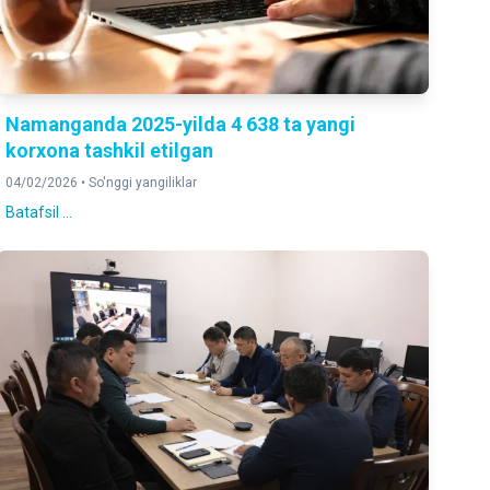
Namanganda 2025-yilda 4 638 ta yangi
korxona tashkil etilgan
04/02/2026 •
So'nggi yangiliklar
Batafsil ...