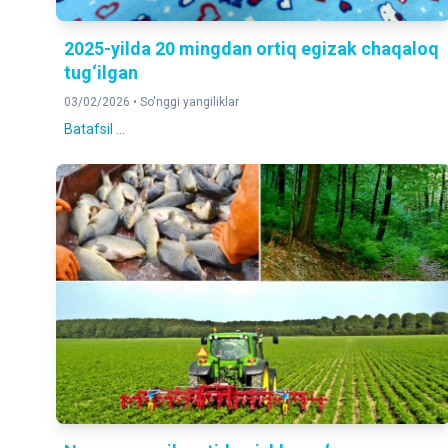
2025-yilda 20 mingdan ortiq egizak chaqaloq
tug‘ilgan
03/02/2026 •
So'nggi yangiliklar
Batafsil ...