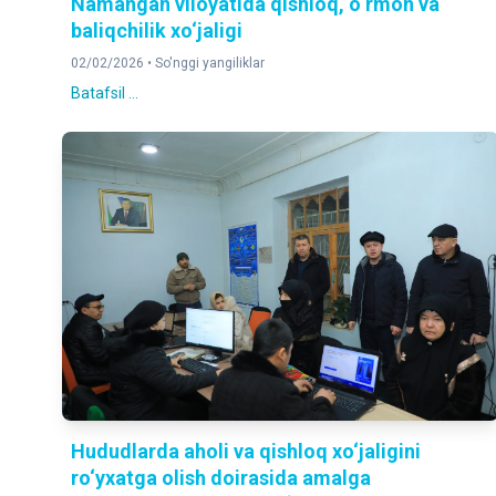
Namangan viloyatida qishloq, o‘rmon va
baliqchilik xo‘jaligi
02/02/2026 •
So'nggi yangiliklar
Batafsil ...
Hududlarda aholi va qishloq xo‘jaligini
ro‘yxatga olish doirasida amalga