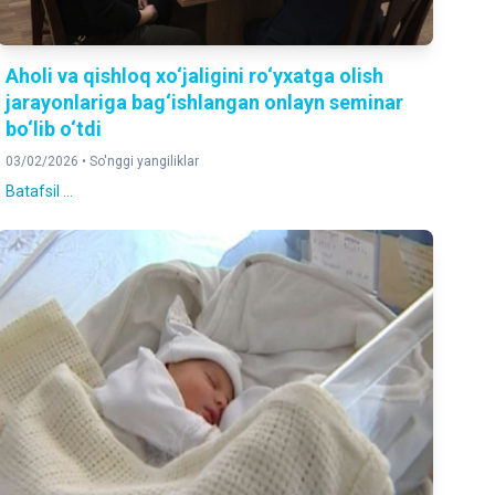
Aholi va qishloq xo‘jaligini ro‘yxatga olish
jarayonlariga bag‘ishlangan onlayn seminar
bo‘lib o‘tdi
03/02/2026 •
So'nggi yangiliklar
Batafsil ...