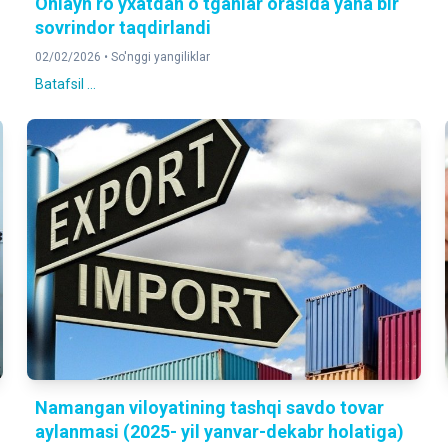
Onlayn ro‘yxatdan o‘tganlar orasida yana bir
sovrindor taqdirlandi
02/02/2026 •
So'nggi yangiliklar
Batafsil ...
Namangan viloyatining tashqi savdo tovar
aylanmasi (2025- yil yanvar-dekabr holatiga)