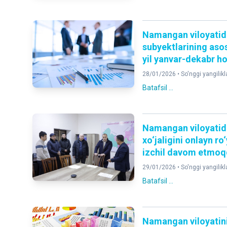
Namangan viloyatida
subyektlarining asos
yil yanvar-dekabr ho
28/01/2026 •
So'nggi yangilikl
Batafsil ...
Namangan viloyatida
xo‘jaligini onlayn ro
izchil davom etmo
29/01/2026 •
So'nggi yangilikl
Batafsil ...
Namangan viloyatini