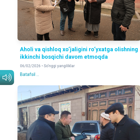
Aholi va qishloq xo‘jaligini ro‘yxatga olishning
ikkinchi bosqichi davom etmoqda
06/02/2026 •
So'nggi yangiliklar
Batafsil ...