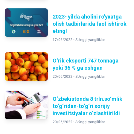
2023- yilda aholini ro'yxatga
olish tadbirlarida faol ishtirok
eting!
17/06/2022 •
So'nggi yangiliklar
Oʻrik eksporti 747 tonnaga
yoki 36 % ga oshgan
20/06/2022 •
So'nggi yangiliklar
O‘zbekistonda 8 trln.so‘mlik
to‘g‘ridan-to‘g‘ri xorijiy
investitsiyalar o‘zlashtirildi
20/06/2022 •
So'nggi yangiliklar