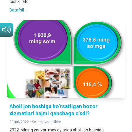
tashkil etdi
Batafsil ...
Aholi jon boshiga ko‘rsatilgan bozor
xizmatlari hajmi qanchaga o‘sdi?
23/06/2022 •
So'nggi yangiliklar
2022- yilning yanvar-may oylarida aholi jon boshiga