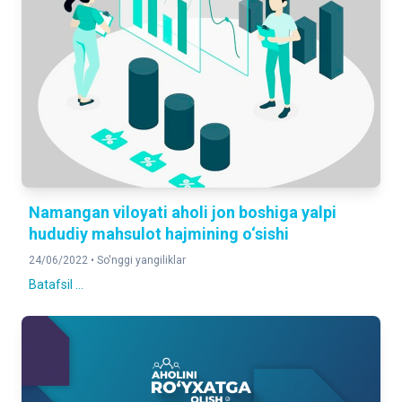
Namangan viloyati aholi jon boshiga yalpi
hududiy mahsulot hajmining o‘sishi
24/06/2022 •
So'nggi yangiliklar
Batafsil ...