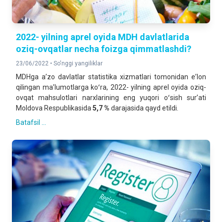
2022- yilning aprel oyida MDH davlatlarida
oziq-ovqatlar necha foizga qimmatlashdi?
23/06/2022 •
So'nggi yangiliklar
MDHga aʼzo davlatlar statistika xizmatlari tomonidan eʼlon
qilingan maʼlumotlarga koʻra, 2022- yilning aprel oyida oziq-
ovqat mahsulotlari narxlarining eng yuqori oʻsish surʼati
Moldova Respublikasida
5,7 %
darajasida qayd etildi.
Batafsil ...