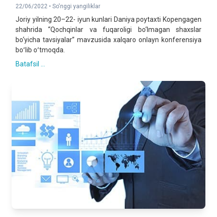
22/06/2022 •
So'nggi yangiliklar
Joriy yilning 20–22- iyun kunlari Daniya poytaxti Kopengagen
shahrida “Qochqinlar va fuqaroligi bo‘lmagan shaxslar
bo‘yicha tavsiyalar” mavzusida xalqaro onlayn konferensiya
boʻlib oʻtmoqda.
Batafsil ...