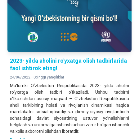
2023- yilda aholini ro'yxatga olish tadbirlarida
faol ishtirok eting!
24/06/2022 •
So'nggi yangiliklar
Ma'lumki O‘zbekiston Respublikasida 2023- yilda aholini
ro‘yxatga olish tadbiri o‘tkaziladi. Ushbu tadbirni
o‘tkazishdan asosiy maqsad — Oʼzbekiston Respublikasida
aholi tarkibining holati va rivojlanish dinamikasi haqida
mamlakatni sotsial-iqtisodiy va ijtimoiy-siyosiy rivojlantirish
sohasidagi davlat siyosatining ustuvor yoʼnalishlarini
belgilash va uni amalga oshirish uchun zarur boʼlgan ishonchli
va xolis axborotni olishdan iboratdir.