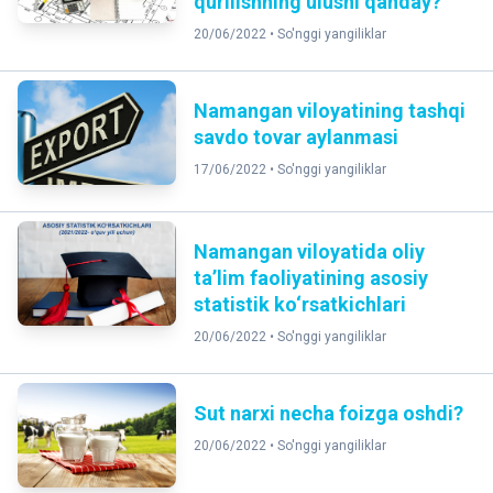
qurilishning ulushi qanday?
20/06/2022 •
So'nggi yangiliklar
Namangan viloyatining tashqi
savdo tovar aylanmasi
17/06/2022 •
So'nggi yangiliklar
Namangan viloyatida oliy
ta’lim faoliyatining asosiy
statistik ko‘rsatkichlari
20/06/2022 •
So'nggi yangiliklar
Sut narxi necha foizga oshdi?
20/06/2022 •
So'nggi yangiliklar