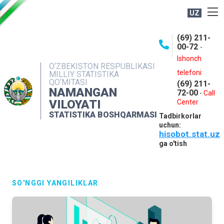
UZ
BOSHQARMA HAQIDA
(69) 211-
00-72
-
OCHIQ MA'LUMOTLAR
Ishonch
O‘ZBEKISTON RESPUBLIKASI
NASHRLAR
telefoni
MILLIY STATISTIKA
QO‘MITASI
(69) 211-
INTERAKTIV XIZMATLAR
NAMANGAN
72-00
-
Call
VILOYATI
MATBUOT XIZMATI
Center
STATISTIKA BOSHQARMASI
Tadbirkorlar
MUROJAATLAR
uchun:
hisobot.stat.uz
KONTAKTLAR
ga o'tish
SO'NGGI YANGILIKLAR