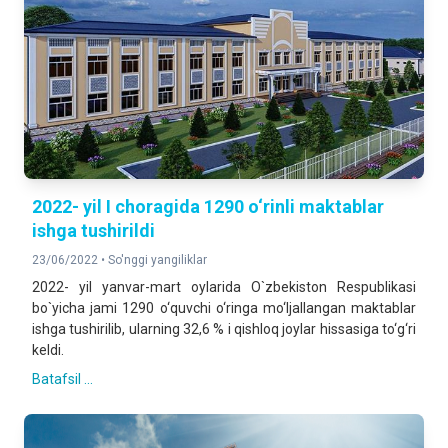
2022- yil I choragida 1290 o‘rinli maktablar
ishga tushirildi
23/06/2022 •
So'nggi yangiliklar
2022- yil yanvar-mart oylarida O`zbekiston Respublikasi
bo`yicha jami 1290 o‘quvchi o‘ringa mo‘ljallangan maktablar
ishga tushirilib, ularning 32,6 % i qishloq joylar hissasiga to‘g‘ri
keldi.
Batafsil ...