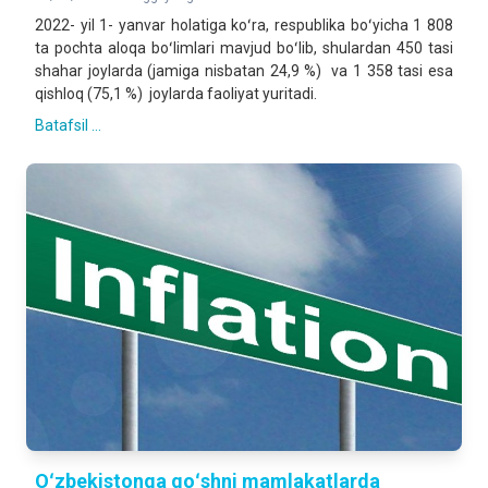
2022- yil 1- yanvar holatiga koʻra, respublika boʻyicha 1 808
ta pochta aloqa boʻlimlari mavjud boʻlib, shulardan 450 tasi
shahar joylarda (jamiga nisbatan 24,9 %) va 1 358 tasi esa
qishloq (75,1 %) joylarda faoliyat yuritadi.
Batafsil ...
Oʻzbekistonga qoʻshni mamlakatlarda