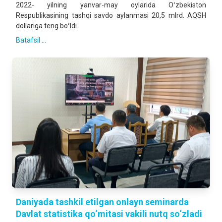
2022- yilning yanvar-may oylarida Oʻzbekiston
Respublikasining tashqi savdo aylanmasi 20,5 mlrd. AQSH
dollariga teng boʻldi.
Batafsil ...
Daniyada tashkil etilgan onlayn seminarda
Davlat statistika qo‘mitasi vakili nutq so‘zladi