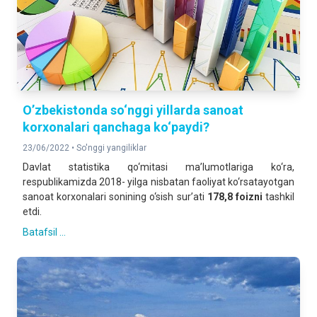
O’zbekistonda so‘nggi yillarda sanoat
korxonalari qanchaga ko‘paydi?
23/06/2022 •
So'nggi yangiliklar
Davlat statistika qo‘mitasi ma’lumotlariga ko‘ra,
respublikamizda 2018- yilga nisbatan faoliyat ko‘rsatayotgan
sanoat korxonalari sonining o‘sish sur’ati
178,8 foizni
tashkil
etdi.
Batafsil ...