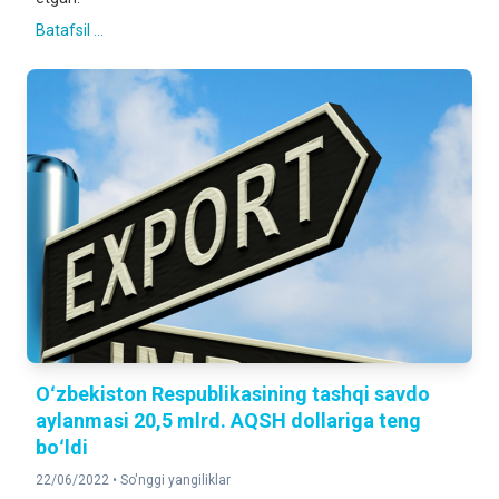
Batafsil ...
Oʻzbekiston Respublikasining tashqi savdo
aylanmasi 20,5 mlrd. AQSH dollariga teng
boʻldi
22/06/2022 •
So'nggi yangiliklar