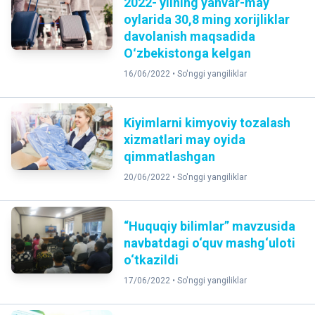
2022- yilning yanvar-may
oylarida 30,8 ming xorijliklar
davolanish maqsadida
Oʻzbekistonga kelgan
16/06/2022 •
So'nggi yangiliklar
Kiyimlarni kimyoviy tozalash
xizmatlari may oyida
qimmatlashgan
20/06/2022 •
So'nggi yangiliklar
“Huquqiy bilimlar” mavzusida
navbatdagi o‘quv mashg‘uloti
o‘tkazildi
17/06/2022 •
So'nggi yangiliklar