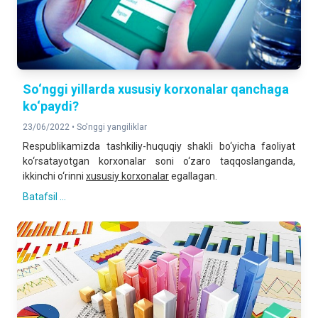
So‘nggi yillarda xususiy korxonalar qanchaga
ko‘paydi?
23/06/2022 •
So'nggi yangiliklar
Respublikamizda tashkiliy-huquqiy shakli bo‘yicha faoliyat
ko‘rsatayotgan korxonalar soni o‘zaro taqqoslanganda,
ikkinchi o‘rinni
xususiy korxonalar
egallagan.
Batafsil ...