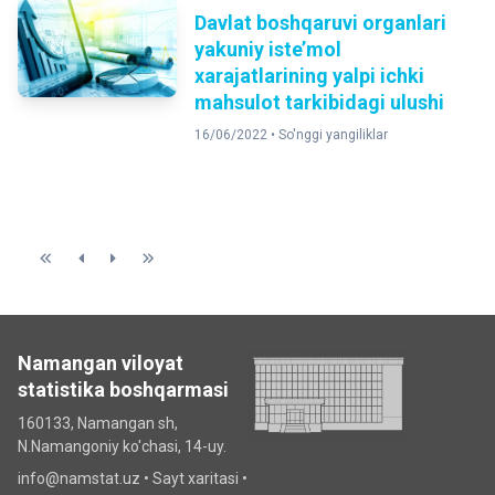
Davlat boshqaruvi organlari
yakuniy iste’mol
xarajatlarining yalpi ichki
mahsulot tarkibidagi ulushi
16/06/2022 •
So'nggi yangiliklar
Namangan viloyat
statistika boshqarmasi
160133, Namangan sh,
N.Namangoniy ko'chasi, 14-uy.
info@namstat.uz •
Sayt xaritasi
•