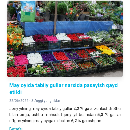
May oyida tabiiy gullar narxida pasayish qayd
etildi
22/06/2022 •
So'nggi yangiliklar
Joriy yilning may oyida tabiiy gullar
2,2 % ga
arzonlashdi. Shu
bilan birga, ushbu mahsulot joriy yil boshidan
5,3 %
ga va
oʻtgan yilning may oyiga nisbatan
6,2 % ga
oshgan.
Batafsil ...