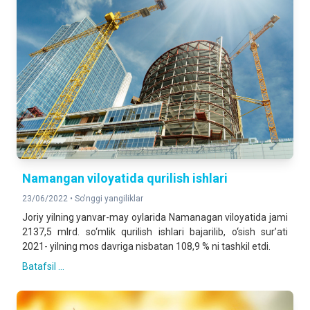
Namangan viloyatida qurilish ishlari
23/06/2022 •
So'nggi yangiliklar
Joriy yilning yanvar-may oylarida Namanagan viloyatida jami
2137,5 mlrd. so‘mlik qurilish ishlari bajarilib, o‘sish sur’ati
2021- yilning mos davriga nisbatan 108,9 % ni tashkil etdi.
Batafsil ...