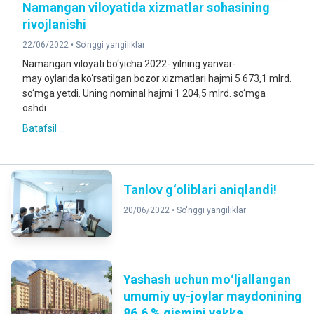
Namangan viloyatida xizmatlar sohasining
rivojlanishi
22/06/2022 •
So'nggi yangiliklar
Namangan viloyati bo‘yicha 2022- yilning yanvar-
may oylarida ko‘rsatilgan bozor xizmatlari hajmi 5 673,1 mlrd.
so‘mga yetdi. Uning nominal hajmi 1 204,5 mlrd. so‘mga
oshdi.
Batafsil ...
Tanlov g‘oliblari aniqlandi!
20/06/2022 •
So'nggi yangiliklar
Yashash uchun moʻljallangan
umumiy uy-joylar maydonining
86,6 % qismini yakka