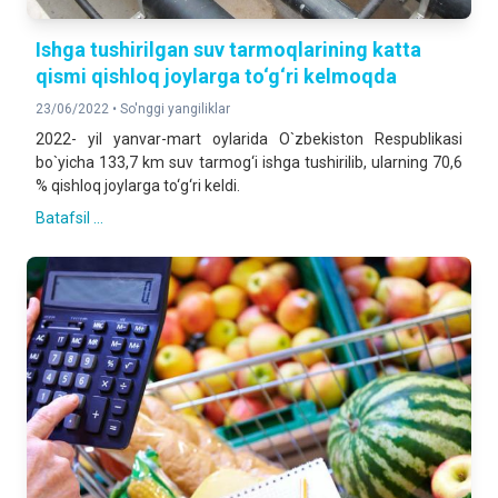
Ishga tushirilgan suv tarmoqlarining katta
qismi qishloq joylarga to‘g‘ri kelmoqda
23/06/2022 •
So'nggi yangiliklar
2022- yil yanvar-mart oylarida O`zbekiston Respublikasi
bo`yicha 133,7 km suv tarmog‘i ishga tushirilib, ularning 70,6
% qishloq joylarga to‘g‘ri keldi.
Batafsil ...