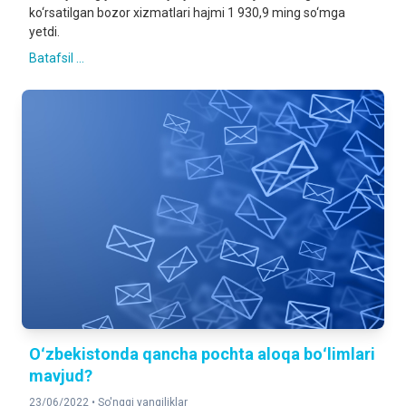
ko‘rsatilgan bozor xizmatlari hajmi 1 930,9 ming so‘mga
yetdi.
Batafsil ...
Oʻzbekistonda qancha pochta aloqa boʻlimlari
mavjud?
23/06/2022 •
So'nggi yangiliklar