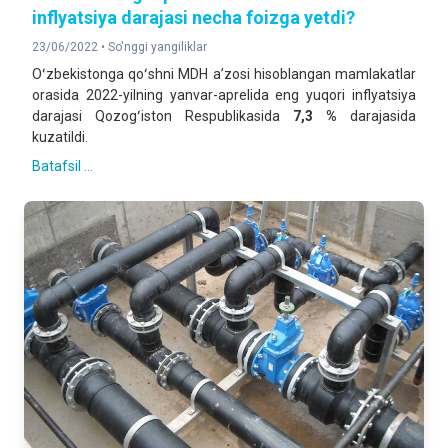
inflyatsiya darajasi necha foizga yetdi?
23/06/2022 •
So'nggi yangiliklar
Oʻzbekistonga qoʻshni MDH aʼzosi hisoblangan mamlakatlar
orasida 2022-yilning yanvar-aprelida eng yuqori inflyatsiya
darajasi Qozogʻiston Respublikasida
7,3 %
darajasida
kuzatildi.
Batafsil ...