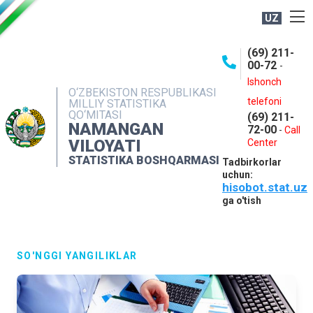
UZ
BOSHQARMA HAQIDA
(69) 211-
00-72
-
OCHIQ MA'LUMOTLAR
Ishonch
O‘ZBEKISTON RESPUBLIKASI
NASHRLAR
telefoni
MILLIY STATISTIKA
QO‘MITASI
(69) 211-
INTERAKTIV XIZMATLAR
NAMANGAN
72-00
-
Call
VILOYATI
MATBUOT XIZMATI
Center
STATISTIKA BOSHQARMASI
Tadbirkorlar
MUROJAATLAR
uchun:
hisobot.stat.uz
KONTAKTLAR
ga o'tish
SO'NGGI YANGILIKLAR