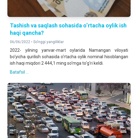
Tashish va saqlash sohasida o‘rtacha oylik ish
haqi qancha?
06/06/2022 •
So'nggi yangiliklar
2022- yilning yanvar-mart oylarida Namangan viloyati
bo‘yicha qurilish sohasida o‘rtacha oylik nominal hisoblangan
ish haqi miqdori 2 444,1 ming so‘mga to‘g‘ri keldi.
Batafsil ...