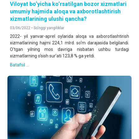
Viloyat bo‘yicha ko‘rsatilgan bozor xizmatlari
umumiy hajmida aloqa va axborotlashtirish
xizmatlarining ulushi qancha?
03/06/2022 •
So'nggi yangiliklar
2022- yil yanvar-aprel oylarida aloqa va axborotlashtirish
xizmatlarining hajmi 224,1 mlrd. so‘m darajasida belgilandi.
O‘tgan yilning mos davriga nisbatan ushbu turdagi
xizmatlarning o‘sish sur’ati 123,8 % ga yetdi.
Batafsil ...