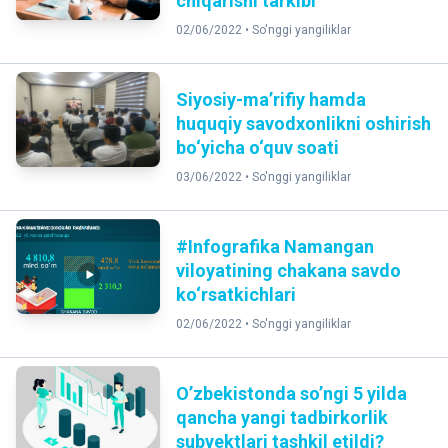
chiqarishi tarkibi
02/06/2022 •
So'nggi yangiliklar
Siyosiy-ma’rifiy hamda
huquqiy savodxonlikni oshirish
bo‘yicha o‘quv soati
03/06/2022 •
So'nggi yangiliklar
#Infografika Namangan
viloyatining chakana savdo
ko‘rsatkichlari
02/06/2022 •
So'nggi yangiliklar
O’zbekistonda so’ngi 5 yilda
qancha yangi tadbirkorlik
subyektlari tashkil etildi?