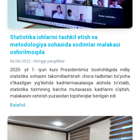
Statistika ishlarini tashkil etish va
metodologiya sohasida xodimlar malakasi
oshirilmoqda
06/06/2022 •
So'nggi yangiliklar
2020- yil 1- iyun kuni Prezidentimiz boshchiligida milliy
statistika sohasini takomillashtirish chora-tadbirlari bo‘yicha
o‘tkazilgan yig‘ilishda kadrlarmasalasiga alohida to‘xtalib,
statistika tizimining barcha mutaxassis kadrlarini o‘qitish,
malakasini oshirish yuzasidan topshiriqlar berilgan edi.
Batafsil ...