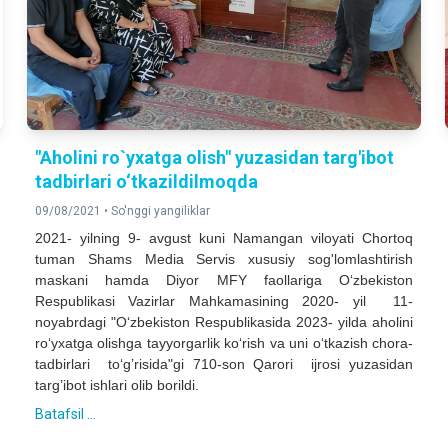
"Aholini ro`yxatga olish" yuzasidan targ'ibot
tadbirlari o‘tkazildilmoqda
09/08/2021 •
So'nggi yangiliklar
2021- yilning 9- avgust kuni Namangan viloyati Chortoq
tuman Shams Media Servis xususiy sog'lomlashtirish
maskani hamda Diyor MFY faollariga O‘zbekiston
Respublikasi Vazirlar Mahkamasining 2020- yil 11-
noyabrdagi "O‘zbekiston Respublikasida 2023- yilda aholini
ro‘yxatga olishga tayyorgarlik ko‘rish va uni o‘tkazish chora-
tadbirlari to‘g’risida"gi 710-son Qarori ijrosi yuzasidan
targ’ibot ishlari olib borildi.
Batafsil ...