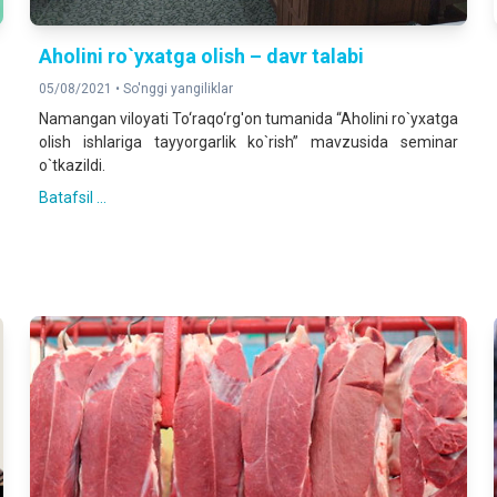
Aholini ro`yxatga olish – davr talabi
05/08/2021 •
So'nggi yangiliklar
Namangan viloyati To‘raqo‘rg'on tumanida “Aholini ro`yxatga
olish ishlariga tayyorgarlik ko`rish” mavzusida seminar
o`tkazildi.
Batafsil ...