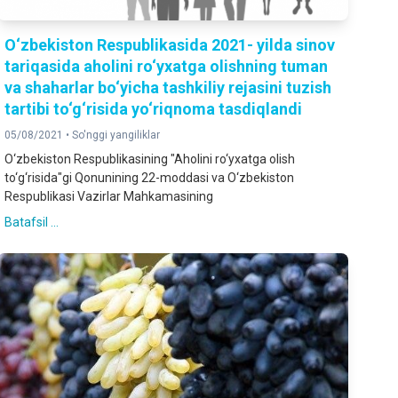
O‘zbekiston Respublikasida 2021- yilda sinov
tariqasida aholini ro‘yxatga olishning tuman
va shaharlar bo‘yicha tashkiliy rejasini tuzish
tartibi to‘g‘risida yo‘riqnoma tasdiqlandi
05/08/2021 •
So'nggi yangiliklar
O‘zbekiston Respublikasining "Aholini ro‘yxatga olish
to‘g‘risida"gi Qonunining 22-moddasi va O‘zbekiston
Respublikasi Vazirlar Mahkamasining
Batafsil ...