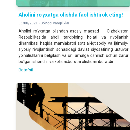
Aholini ro'yxatga olishda faol ishtirok eting!
06/08/2021 •
So'nggi yangiliklar
Аholini roʼyxatga olishdan asosiy maqsad — Oʼzbekiston
Respublikasida aholi tarkibining holati va rivojlanish
dinamikasi haqida mamlakatni sotsial-iqtisodiy va ijtimoiy-
siyosiy rivojlantirish sohasidagi davlat siyosatining ustuvor
yoʼnalishlarini belgilash va uni amalga oshirish uchun zarur
boʼlgan ishonchli va xolis axborotni olishdan iboratdir.
Batafsil ...