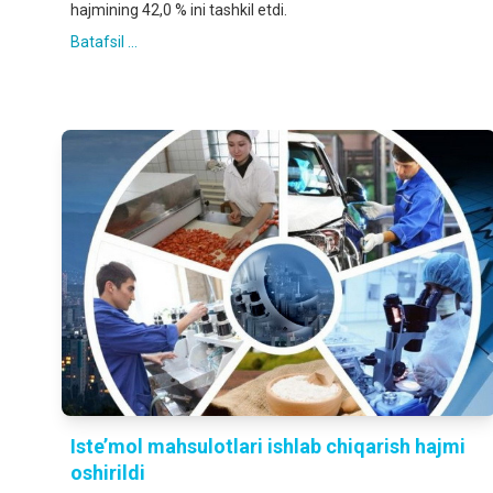
hajmining 42,0 % ini tashkil etdi.
Batafsil ...
Iste’mol mahsulotlari ishlab chiqarish hajmi
oshirildi