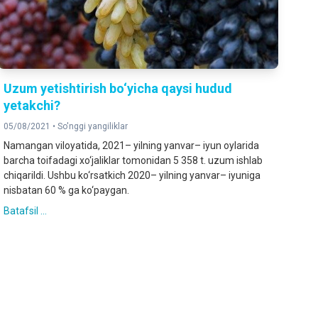
Uzum yetishtirish bo‘yicha qaysi hudud
yetakchi?
05/08/2021 •
So'nggi yangiliklar
Namangan viloyatida, 2021– yilning yanvar– iyun oylarida
barcha toifadagi xo‘jaliklar tomonidan 5 358 t. uzum ishlab
chiqarildi. Ushbu ko‘rsatkich 2020– yilning yanvar– iyuniga
nisbatan 60 % ga ko‘paygan.
Batafsil ...