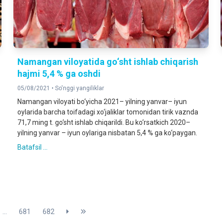
Namangan viloyatida go‘sht ishlab chiqarish
hajmi 5,4 % ga oshdi
05/08/2021 •
So'nggi yangiliklar
Namangan viloyati bo‘yicha 2021– yilning yanvar– iyun
oylarida barcha toifadagi xo‘jaliklar tomonidan tirik vaznda
71,7 ming t. go‘sht ishlab chiqarildi. Bu ko‘rsatkich 2020–
yilning yanvar – iyun oylariga nisbatan 5,4 % ga ko‘paygan.
Batafsil ...
...
681
682