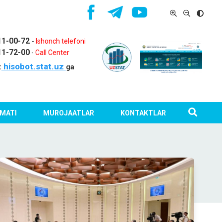
11-00-72
-
Ishonch telefoni
11-72-00
-
Call Center
hisobot.stat.uz
:
ga
MATI
MUROJAATLAR
KONTAKTLAR