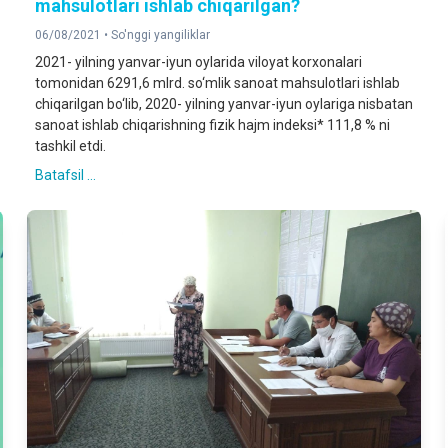
mahsulotlari ishlab chiqarilgan?
06/08/2021 •
So'nggi yangiliklar
2021- yilning yanvar-iyun oylarida viloyat korxonalari
tomonidan 6291,6 mlrd. so‘mlik sanoat mahsulotlari ishlab
chiqarilgan bo‘lib, 2020- yilning yanvar-iyun oylariga nisbatan
sanoat ishlab chiqarishning fizik hajm indeksi* 111,8 % ni
tashkil etdi.
Batafsil ...