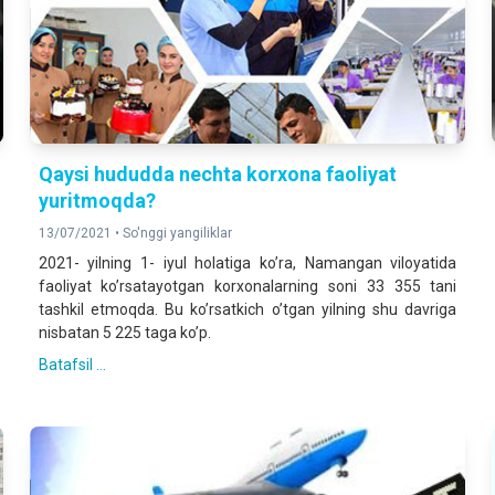
Qaysi hududda nechta korxona faoliyat
yuritmoqda?
13/07/2021 •
So'nggi yangiliklar
2021- yilning 1- iyul holatiga koʼra, Namangan viloyatida
faoliyat koʼrsatayotgan korxonalarning soni 33 355 tani
tashkil etmoqda. Bu koʼrsatkich oʼtgan yilning shu davriga
nisbatan 5 225 taga koʼp.
Batafsil ...