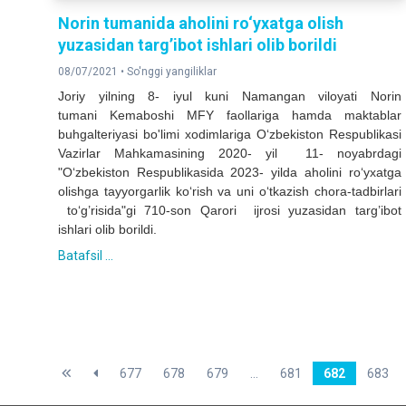
Norin tumanida aholini ro‘yxatga olish
yuzasidan targ’ibot ishlari olib borildi
08/07/2021 •
So'nggi yangiliklar
Joriy yilning 8- iyul kuni Namangan viloyati Norin
tumani Kemaboshi MFY faollariga hamda maktablar
buhgalteriyasi bo'limi xodimlariga O‘zbekiston Respublikasi
Vazirlar Mahkamasining 2020- yil 11- noyabrdagi
"O‘zbekiston Respublikasida 2023- yilda aholini ro‘yxatga
olishga tayyorgarlik ko‘rish va uni o‘tkazish chora-tadbirlari
to‘g’risida"gi 710-son Qarori ijrosi yuzasidan targ’ibot
ishlari olib borildi.
Batafsil ...
677
678
679
...
681
682
683