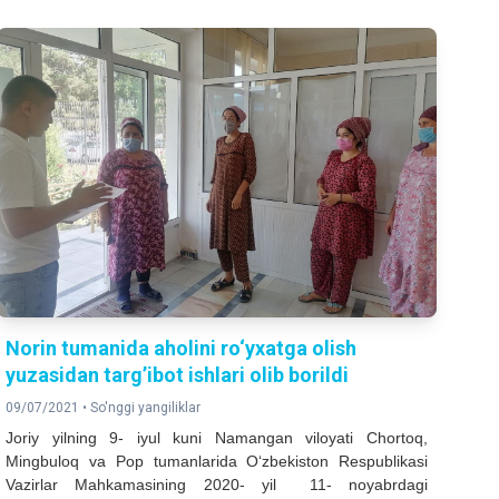
Norin tumanida aholini ro‘yxatga olish
yuzasidan targ’ibot ishlari olib borildi
09/07/2021 •
So'nggi yangiliklar
Joriy yilning 9- iyul kuni Namangan viloyati Chortoq,
Mingbuloq va Pop tumanlarida O‘zbekiston Respublikasi
Vazirlar Mahkamasining 2020- yil 11- noyabrdagi