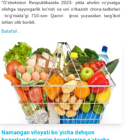
"O‘zbekiston Respublikasida 2023- yilda aholini ro‘yxatga
olishga tayyorgarlik ko‘rish va uni o‘tkazish chora-tadbirlari
to‘g’risida"gi 710-son Qarori ijrosi yuzasidan targ’ibot
ishlari olib borildi.
Batafsil ...
Namangan viloyati bo`yicha dehqon
bozorlaridagi ayrim tovarlarning o`rtacha