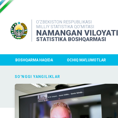
O‘ZBEKISTON RESPUBLIKASI
MILLIY STATISTIKA QO‘MITASI
NAMANGAN VILOYAT
STATISTIKA BOSHQARMASI
BOSHQARMA HAQIDA
OCHIQ MA'LUMOTLAR
SO'NGGI YANGILIKLAR