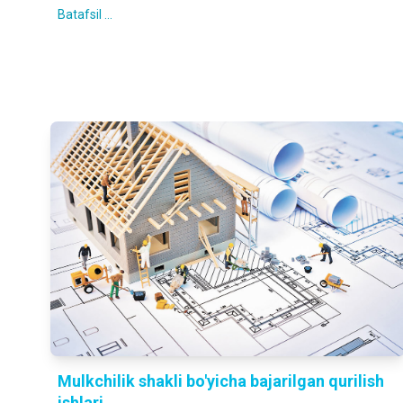
Batafsil ...
Mulkchilik shakli bo'yicha bajarilgan qurilish
ishlari