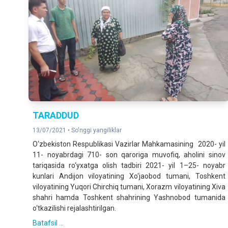
TARADDUD
13/07/2021 •
So'nggi yangiliklar
O‘zbekiston Respublikasi Vazirlar Mahkamasining 2020- yil
11- noyabrdagi 710- son qaroriga muvofiq, aholini sinov
tariqasida ro‘yxatga olish tadbiri 2021- yil 1–25- noyabr
kunlari Andijon viloyatining Xo‘jaobod tumani, Toshkent
viloyatining Yuqori Chirchiq tumani, Xorazm viloyatining Xiva
shahri hamda Toshkent shahrining Yashnobod tumanida
o‘tkazilishi rejalashtirilgan.
Batafsil ...