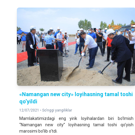
«Namangan new city» loyihasning tamal toshi
qoʼyildi
12/07/2021 •
So'nggi yangiliklar
Mamlakatimizdagi eng yirik loyihalardan biri boʼlmish
“Namangan new city” loyihasning tamal toshi qoʼyish
marosimi boʼlib oʼtdi.