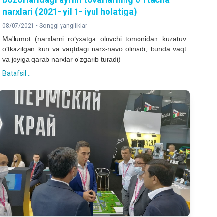
narxlari (2021- yil 1- iyul holatiga)
08/07/2021 •
So'nggi yangiliklar
Ma'lumot (narxlarni ro‘yxatga oluvchi tomonidan kuzatuv
o‘tkazilgan kun va vaqtdagi narx-navo olinadi, bunda vaqt
va joyiga qarab narxlar o‘zgarib turadi)
Batafsil ...