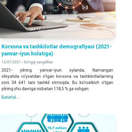
Korxona va tashkilotlar demografiyasi (2021-
yanvar-iyun holatiga)
13/07/2021 •
So'nggi yangiliklar
2021- yilning yanvar-iyun oylarida, Namangan
viloyatida ro'yxatdan o'tgan korxona va tashkilotlarlarning
soni 34 641 tani tashkil etmoqda. Bu koʼrsatkich oʼtgan
yilning shu davriga nisbatan 118,5 % ga oshgan.
Batafsil ...