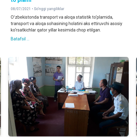
08/07/2021 •
So'nggi yangiliklar
Oʻzbekistonda transport va aloqa statistik to‘plаmidа,
trаnsport vа аloqа sohаsining holаtini аks ettiruvchi аsosiy
ko‘rsаtkichlаr qаtor yillаr kesimida chop etilgаn.
Batafsil ...