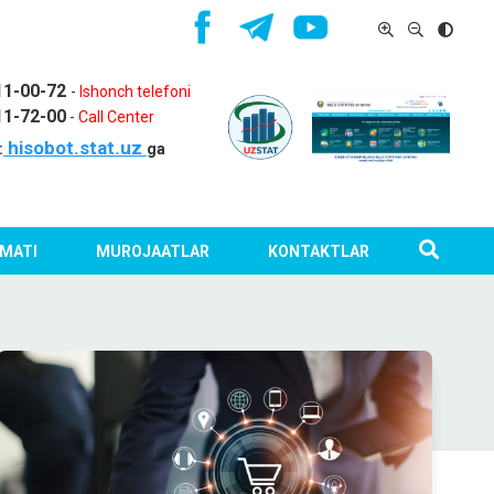
11-00-72
-
Ishonch telefoni
11-72-00
-
Call Center
hisobot.stat.uz
:
ga
MATI
MUROJAATLAR
KONTAKTLAR