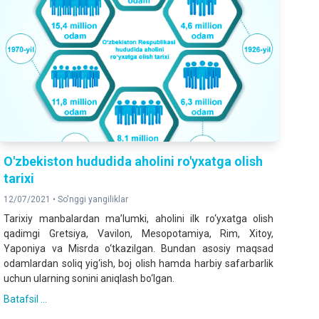
O'zbekiston hududida aholini ro'yxatga olish
tarixi
12/07/2021 •
So'nggi yangiliklar
Tarixiy manbalardan ma’lumki, aholini ilk ro‘yxatga olish
qadimgi Gretsiya, Vavilon, Mesopotamiya, Rim, Xitoy,
Yaponiya va Misrda o‘tkazilgan. Bundan asosiy maqsad
odamlardan soliq yig‘ish, boj olish hamda harbiy safarbarlik
uchun ularning sonini aniqlash bo‘lgan.
Batafsil ...