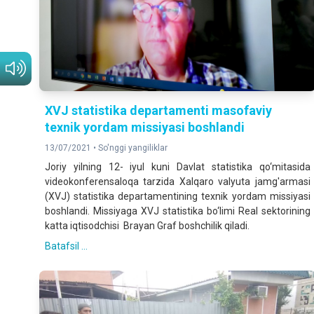
XVJ statistika departamenti masofaviy
texnik yordam missiyasi boshlandi
13/07/2021 •
So'nggi yangiliklar
Joriy yilning 12- iyul kuni Davlat statistika qo‘mitasida
videokonferensaloqa tarzida Xalqaro valyuta jamg'armasi
(XVJ) statistika departamentining texnik yordam missiyasi
boshlandi. Missiyaga XVJ statistika bo‘limi Real sektorining
katta iqtisodchisi Brayan Graf boshchilik qiladi.
Batafsil ...