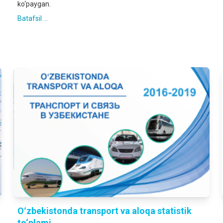
ko‘рaygan.
Batafsil ...
Oʻzbekistonda transport va aloqa statistik
to‘plаmi