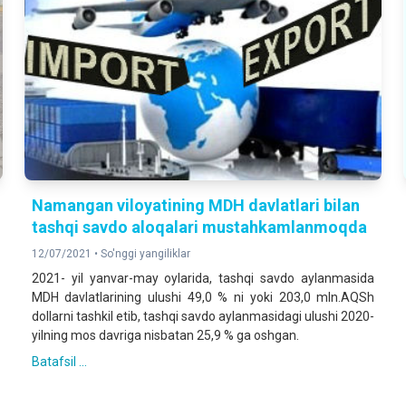
Namangan viloyatining MDH davlatlari bilan
tashqi savdo aloqalari mustahkamlanmoqda
12/07/2021 •
So'nggi yangiliklar
2021- yil yanvar-may oylarida, tashqi savdo aylanmasida
MDH davlatlarining ulushi 49,0 % ni yoki 203,0 mln.AQSh
dollarni tashkil etib, tashqi savdo aylanmasidagi ulushi 2020-
yilning mos davriga nisbatan 25,9 % ga oshgan.
Batafsil ...