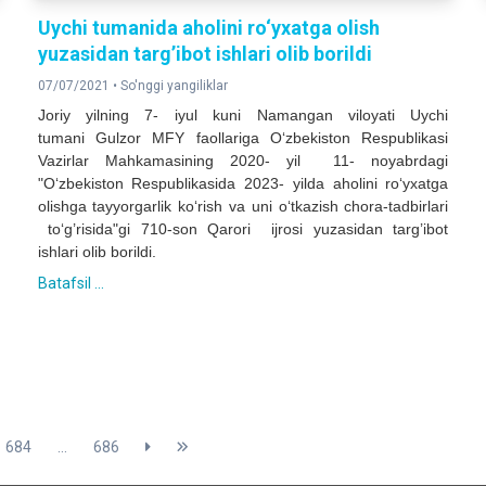
Uychi tumanida aholini ro‘yxatga olish
yuzasidan targ’ibot ishlari olib borildi
07/07/2021 •
So'nggi yangiliklar
Joriy yilning 7- iyul kuni Namangan viloyati Uychi
tumani Gulzor MFY faollariga O‘zbekiston Respublikasi
Vazirlar Mahkamasining 2020- yil 11- noyabrdagi
"O‘zbekiston Respublikasida 2023- yilda aholini ro‘yxatga
olishga tayyorgarlik ko‘rish va uni o‘tkazish chora-tadbirlari
to‘g’risida"gi 710-son Qarori ijrosi yuzasidan targ’ibot
ishlari olib borildi.
Batafsil ...
684
...
686