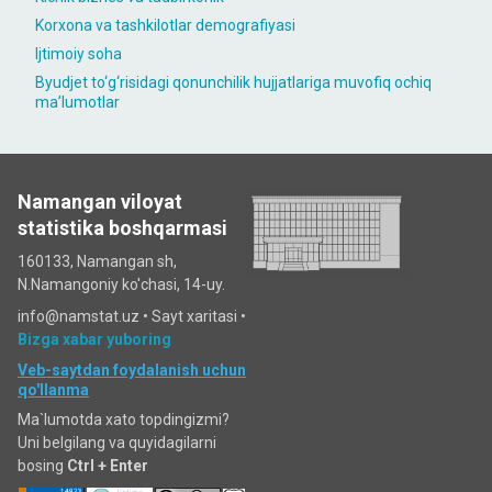
Korxona va tashkilotlar demografiyasi
Ijtimoiy soha
Byudjet to‘g‘risidagi qonunchilik hujjatlariga muvofiq ochiq
maʼlumotlar
Namangan viloyat
statistika boshqarmasi
160133, Namangan sh,
N.Namangoniy ko'chasi, 14-uy.
info@namstat.uz •
Sayt xaritasi
•
Bizga xabar yuboring
Veb-saytdan foydalanish uchun
qo'llanma
Ma`lumotda xato topdingizmi?
Uni belgilang va quyidagilarni
bosing
Ctrl + Enter