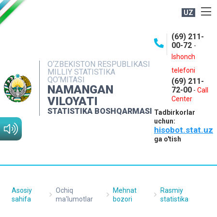
UZ
BOSHQARMA HAQIDA
(69) 211-
00-72
-
OCHIQ MA'LUMOTLAR
Ishonch
O‘ZBEKISTON RESPUBLIKASI
NASHRLAR
telefoni
MILLIY STATISTIKA
QO‘MITASI
(69) 211-
INTERAKTIV XIZMATLAR
NAMANGAN
72-00
-
Call
VILOYATI
MATBUOT XIZMATI
Center
STATISTIKA BOSHQARMASI
Tadbirkorlar
MUROJAATLAR
uchun:
hisobot.stat.uz
KONTAKTLAR
ga o'tish
Asosiy
Ochiq
Mehnat
Rasmiy
sahifa
ma'lumotlar
bozori
statistika