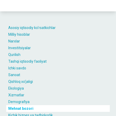
Asosiy iqtisodiy ko'rsatkichlar
Milliy hisoblar
Narxlar
Investitsiyalar
Qurilish
Tashqi iqtisodiy faoliyat
Ichki savdo
Sanoat
Qishloq xo‘jaligi
Ekologiya
Xizmatlar
Demografiya
Mehnat bozori
Kichik biznes va tadbirkorlik