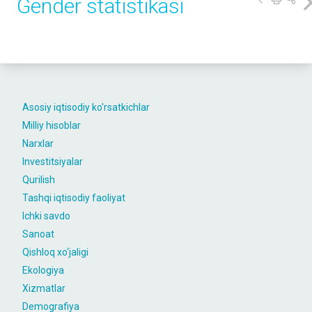
Gender statistikasi
Asosiy iqtisodiy ko'rsatkichlar
Milliy hisoblar
Narxlar
Investitsiyalar
Qurilish
Tashqi iqtisodiy faoliyat
Ichki savdo
Sanoat
Qishloq xo‘jaligi
Ekologiya
Xizmatlar
Demografiya