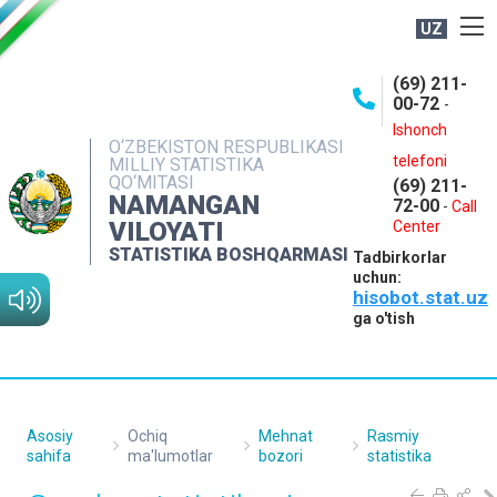
UZ
BOSHQARMA HAQIDA
(69) 211-
00-72
-
OCHIQ MA'LUMOTLAR
Ishonch
O‘ZBEKISTON RESPUBLIKASI
NASHRLAR
telefoni
MILLIY STATISTIKA
QO‘MITASI
(69) 211-
INTERAKTIV XIZMATLAR
NAMANGAN
72-00
-
Call
VILOYATI
MATBUOT XIZMATI
Center
STATISTIKA BOSHQARMASI
Tadbirkorlar
MUROJAATLAR
uchun:
hisobot.stat.uz
KONTAKTLAR
ga o'tish
Asosiy
Ochiq
Mehnat
Rasmiy
sahifa
ma'lumotlar
bozori
statistika