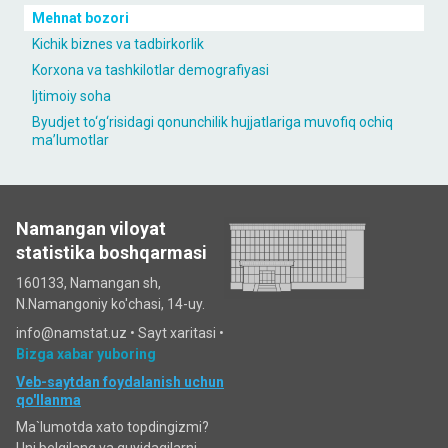
Mehnat bozori
Kichik biznes va tadbirkorlik
Korxona va tashkilotlar demografiyasi
Ijtimoiy soha
Byudjet to‘g‘risidagi qonunchilik hujjatlariga muvofiq ochiq
maʼlumotlar
Namangan viloyat
statistika boshqarmasi
160133, Namangan sh,
N.Namangoniy ko'chasi, 14-uy.
info@namstat.uz •
Sayt xaritasi
•
Bizga xabar yuboring
Veb-saytdan foydalanish uchun
qo'llanma
Ma`lumotda xato topdingizmi?