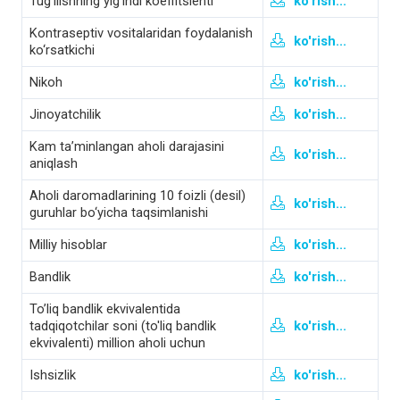
Tug‘ilishning yig‘indi koeffitsienti
ko'rish...
Kontraseptiv vositalaridan foydalanish
ko'rish...
ko‘rsatkichi
Nikoh
ko'rish...
Jinoyatchilik
ko'rish...
Kam ta’minlangan aholi darajasini
ko'rish...
aniqlash
Aholi daromadlarining 10 foizli (desil)
ko'rish...
guruhlar bo‘yicha taqsimlanishi
Milliy hisoblar
ko'rish...
Bandlik
ko'rish...
To’liq bandlik ekvivalentida
tadqiqotchilar soni (to'liq bandlik
ko'rish...
ekvivalenti) million aholi uchun
Ishsizlik
ko'rish...