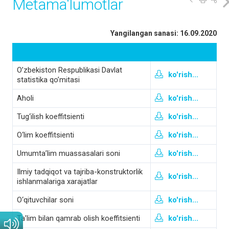
Metama'lumotlar
Yangilangan sanasi: 16.09.2020
O’zbekiston Respublikasi Davlat
ko'rish...
statistika qo’mitasi
Aholi
ko'rish...
Tug‘ilish koeffitsienti
ko'rish...
O‘lim koeffitsienti
ko'rish...
Umumta’lim muassasalari soni
ko'rish...
Ilmiy tadqiqot va tajriba-konstruktorlik
ko'rish...
ishlanmalariga xarajatlar
O‘qituvchilar soni
ko'rish...
Ta’lim bilan qamrab olish koeffitsienti
ko'rish...