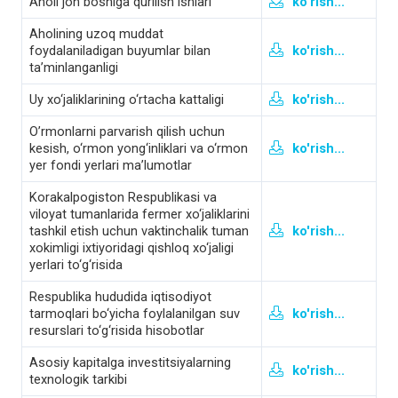
Aholi jon boshiga qurilish ishlari
ko'rish...
Aholining uzoq muddat
foydalaniladigan buyumlar bilan
ko'rish...
ta’minlanganligi
Uy xo‘jaliklarining o‘rtacha kattaligi
ko'rish...
O’rmonlarni parvarish qilish uchun
kesish, o‘rmon yong‘inliklari va o‘rmon
ko'rish...
yer fondi yerlari ma’lumotlar
Korakalpogiston Respublikasi va
viloyat tumanlarida fermer xo‘jaliklarini
tashkil etish uchun vaktinchalik tuman
ko'rish...
xokimligi ixtiyoridagi qishloq xo‘jaligi
yerlari to‘g‘risida
Respublika hududida iqtisodiyot
tarmoqlari bo‘yicha foylalanilgan suv
ko'rish...
resurslari to‘g‘risida hisobotlar
Asosiy kapitalga investitsiyalarning
ko'rish...
texnologik tarkibi