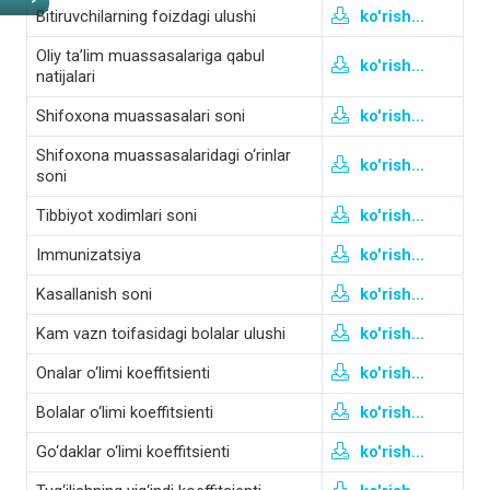
Bitiruvchilarning foizdagi ulushi
ko'rish...
Oliy ta’lim muassasalariga qabul
ko'rish...
natijalari
Shifoxona muassasalari soni
ko'rish...
Shifoxona muassasalaridagi o‘rinlar
ko'rish...
soni
Tibbiyot xodimlari soni
ko'rish...
Immunizatsiya
ko'rish...
Kasallanish soni
ko'rish...
Kam vazn toifasidagi bolalar ulushi
ko'rish...
Onalar o‘limi koeffitsienti
ko'rish...
Bolalar o‘limi koeffitsienti
ko'rish...
Go‘daklar o‘limi koeffitsienti
ko'rish...