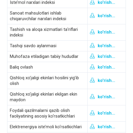
Iste’mol narxlari indeksi
ko'rish...
Sanoat mahsulotlari ishlab
ko'rish...
chiqaruvchilar narxlari indeksi
Tashish va aloqa xizmatlari ta'riflari
ko'rish...
indeksi
Tashqi savdo aylanmasi
ko'rish...
Muhofaza etiladigan tabiiy hududlar
ko'rish...
Baliq ovlash
ko'rish...
Qishloq xo’jaligi ekinlari hosilini yig’ib
ko'rish...
olish
Qishloq xo’jaligi ekinlari ekilgan ekin
ko'rish...
maydon
Foydali qazilmalarni qazib olish
ko'rish...
faoliyatining asosiy ko‘rsatkichlari
Elektrenergiya iste’moli ko‘rsatkichlari
ko'rish...