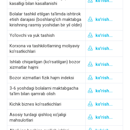
ko'rish...
kasalligi bilan kasallanishi
Bolalar tashkil etilgan ta’limda ishtirok
etish darajasi (boshlang‘ich maktabga
ko'rish...
kirishning rasmiy yoshidan bir yil oldin)
Yo'lovchi va yuk tashish
ko'rish...
Korхona va tashkilotlarning moliyaviy
ko'rish...
ko’rsatkichlari
Ishlab chiqarilgan (koʼrsatilgan) bozor
ko'rish...
xizmatlar hajmi
Bozor xizmatlari fizik hajm indeksi
ko'rish...
3-6 yoshdagi bolalarni maktabgacha
ko'rish...
ta'lim bilan qamrab olish
Kichik biznes ko’rsatkichlari
ko'rish...
Asosiy turdagi qishloq xo’jaligi
ko'rish...
mahsulotlari