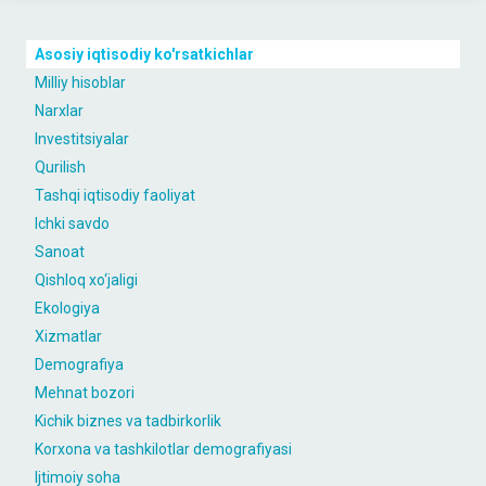
Asosiy iqtisodiy ko'rsatkichlar
Milliy hisoblar
Narxlar
Investitsiyalar
Qurilish
Tashqi iqtisodiy faoliyat
Ichki savdo
Sanoat
Qishloq xo‘jaligi
Ekologiya
Xizmatlar
Demografiya
Mehnat bozori
Kichik biznes va tadbirkorlik
Korxona va tashkilotlar demografiyasi
Ijtimoiy soha