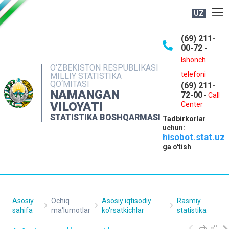
UZ
BOSHQARMA HAQIDA
(69) 211-
00-72
-
OCHIQ MA'LUMOTLAR
Ishonch
O‘ZBEKISTON RESPUBLIKASI
NASHRLAR
telefoni
MILLIY STATISTIKA
QO‘MITASI
(69) 211-
INTERAKTIV XIZMATLAR
NAMANGAN
72-00
-
Call
VILOYATI
MATBUOT XIZMATI
Center
STATISTIKA BOSHQARMASI
Tadbirkorlar
MUROJAATLAR
uchun:
hisobot.stat.uz
KONTAKTLAR
ga o'tish
Asosiy
Ochiq
Asosiy iqtisodiy
Rasmiy
sahifa
ma'lumotlar
ko'rsatkichlar
statistika