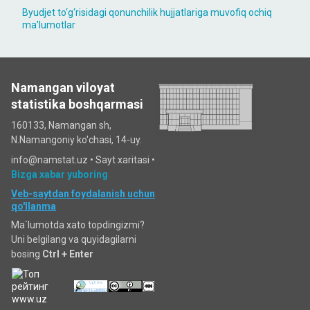
Byudjet to‘g‘risidagi qonunchilik hujjatlariga muvofiq ochiq
maʼlumotlar
Namangan viloyat
statistika boshqarmasi
160133, Namangan sh,
N.Namangoniy ko'chasi, 14-uy.
info@namstat.uz •
Sayt xaritasi
•
Bizga xabar yuboring
Veb-saytdan foydalanish uchun
qo'llanma
Ma`lumotda xato topdingizmi?
Uni belgilang va quyidagilarni
bosing
Ctrl + Enter