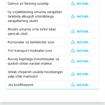
Qatnov yo`llarining uzunligi
ko'rish...
Uy xo'jaliklarining umumiy xarajatlari
tarkibida alkogolli ichimliklarga
ko'rish...
xarajatlarning ulushi
Aholini umumiy o'rta ta'lim bilan
ko'rish...
qamrab olish
Korxonalar va tashkilotlar soni
ko'rish...
Yo'l-transport hodisalari soni
ko'rish...
Asosiy kapitalga investitsiyalar va
ko'rish...
qurilish ishlari narxlari indeksi
Ishlab chiqarish usulida hisoblangan
ko'rish...
yalpi ichki mahsulot
Jini koeffitsiyenti
ko'rish...