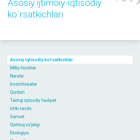
Asosiy ijtimoiy-iqtisodiy
ko`rsаtkichlаri
Asosiy iqtisodiy ko'rsatkichlar
Milliy hisoblar
Narxlar
Investitsiyalar
Qurilish
Tashqi iqtisodiy faoliyat
Ichki savdo
Sanoat
Qishloq xo‘jaligi
Ekologiya