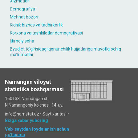
Xizmatlar
Demografiya
Mehnat bozori
Kichik biznes va tadbirkorlik
Korxona va tashkilotlar demografiyasi
Ijtimoiy soha
Byudjet to‘g‘risidagi qonunchilik hujjatlariga muvofiq ochiq
maʼlumotlar
Namangan viloyat
statistika boshqarmasi
160133, Namangan sh,
N.Namangoniy ko'chasi, 14-uy.
info@namstat.uz •
Sayt xaritasi
•
Bizga xabar yuboring
Veb-saytdan foydalanish uchun
qo'llanma