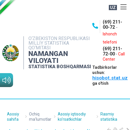
UZ
BOSHQARMA HAQIDA
(69) 211-
00-72
-
OCHIQ MA'LUMOTLAR
Ishonch
O‘ZBEKISTON RESPUBLIKASI
NASHRLAR
telefoni
MILLIY STATISTIKA
QO‘MITASI
(69) 211-
INTERAKTIV XIZMATLAR
NAMANGAN
72-00
-
Call
VILOYATI
MATBUOT XIZMATI
Center
STATISTIKA BOSHQARMASI
Tadbirkorlar
MUROJAATLAR
uchun:
hisobot.stat.uz
KONTAKTLAR
ga o'tish
Asosiy
Ochiq
Asosiy iqtisodiy
Rasmiy
sahifa
ma'lumotlar
ko'rsatkichlar
statistika