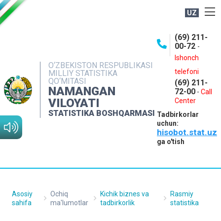
UZ
BOSHQARMA HAQIDA
(69) 211-
00-72
-
OCHIQ MA'LUMOTLAR
Ishonch
O‘ZBEKISTON RESPUBLIKASI
NASHRLAR
telefoni
MILLIY STATISTIKA
QO‘MITASI
(69) 211-
INTERAKTIV XIZMATLAR
NAMANGAN
72-00
-
Call
VILOYATI
MATBUOT XIZMATI
Center
STATISTIKA BOSHQARMASI
Tadbirkorlar
MUROJAATLAR
uchun:
hisobot.stat.uz
KONTAKTLAR
ga o'tish
Asosiy
Ochiq
Kichik biznes va
Rasmiy
sahifa
ma'lumotlar
tadbirkorlik
statistika