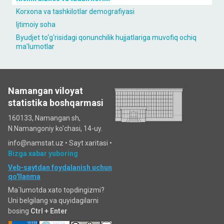
Korxona va tashkilotlar demografiyasi
Ijtimoiy soha
Byudjet to‘g‘risidagi qonunchilik hujjatlariga muvofiq ochiq
maʼlumotlar
Namangan viloyat
statistika boshqarmasi
160133, Namangan sh,
N.Namangoniy ko'chasi, 14-uy.
info@namstat.uz •
Sayt xaritasi
•
Bizga xabar yuboring
Veb-saytdan foydalanish uchun
qo'llanma
Ma`lumotda xato topdingizmi?
Uni belgilang va quyidagilarni
bosing
Ctrl + Enter