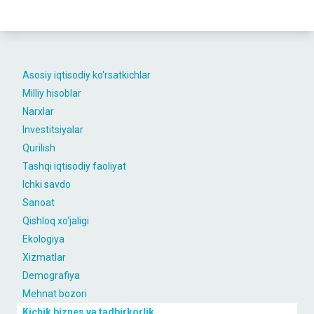
Asosiy iqtisodiy ko'rsatkichlar
Milliy hisoblar
Narxlar
Investitsiyalar
Qurilish
Tashqi iqtisodiy faoliyat
Ichki savdo
Sanoat
Qishloq xo‘jaligi
Ekologiya
Xizmatlar
Demografiya
Mehnat bozori
Kichik biznes va tadbirkorlik