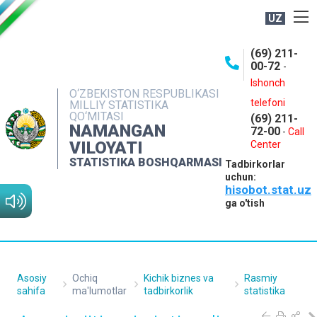
UZ
BOSHQARMA HAQIDA
(69) 211-
00-72
-
OCHIQ MA'LUMOTLAR
Ishonch
O‘ZBEKISTON RESPUBLIKASI
NASHRLAR
telefoni
MILLIY STATISTIKA
QO‘MITASI
(69) 211-
INTERAKTIV XIZMATLAR
NAMANGAN
72-00
-
Call
VILOYATI
MATBUOT XIZMATI
Center
STATISTIKA BOSHQARMASI
Tadbirkorlar
MUROJAATLAR
uchun:
hisobot.stat.uz
KONTAKTLAR
ga o'tish
Asosiy
Ochiq
Kichik biznes va
Rasmiy
sahifa
ma'lumotlar
tadbirkorlik
statistika