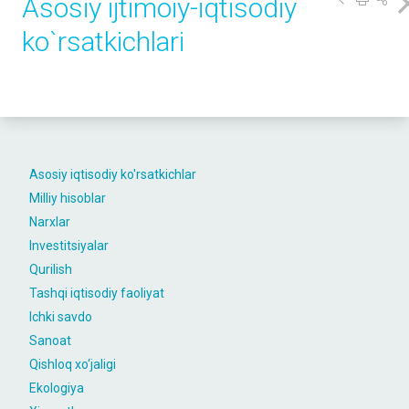
Asosiy ijtimoiy-iqtisodiy
ko`rsаtkichlаri
Asosiy iqtisodiy ko'rsatkichlar
Milliy hisoblar
Narxlar
Investitsiyalar
Qurilish
Tashqi iqtisodiy faoliyat
Ichki savdo
Sanoat
Qishloq xo‘jaligi
Ekologiya