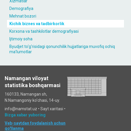
Xizmatlar
Demografiya
Mehnat bozori
Kichik biznes va tadbirkorlik
Korxona va tashkilotlar demografiyasi
Ijtimoiy soha
Byudjet to‘g‘risidagi qonunchilik hujjatlariga muvofiq ochiq
maʼlumotlar
Namangan viloyat
statistika boshqarmasi
160133, Namangan sh,
N.Namangoniy ko'chasi, 14-uy.
info@namstat.uz •
Sayt xaritasi
•
Bizga xabar yuboring
Veb-saytdan foydalanish uchun
qo'llanma