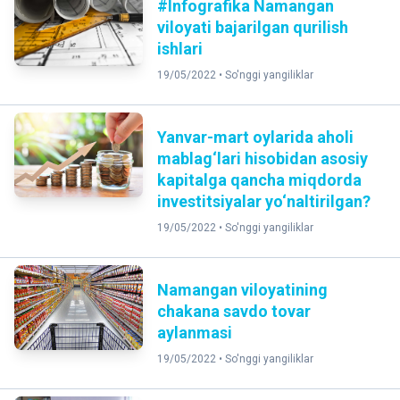
#Infografika Namangan
viloyati bajarilgan qurilish
ishlari
19/05/2022 •
So'nggi yangiliklar
Yanvar-mart oylarida aholi
mablag‘lari hisobidan asosiy
kapitalga qancha miqdorda
investitsiyalar yo‘naltirilgan?
19/05/2022 •
So'nggi yangiliklar
Namangan viloyatining
chakana savdo tovar
aylanmasi
19/05/2022 •
So'nggi yangiliklar