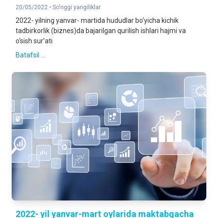
20/05/2022 •
So'nggi yangiliklar
2022- yilning yanvar- martida hududlar bo‘yicha kichik
tadbirkorlik (biznes)da bajarilgan qurilish ishlari hajmi va
o‘sish sur’ati
Batafsil ...
2022- yil yanvar-mart oylarida maktabgacha