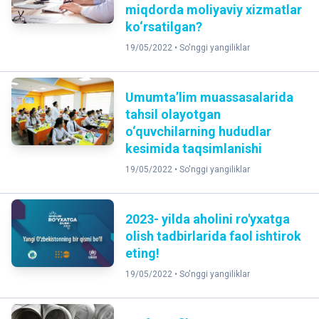
miqdorda moliyaviy xizmatlar
ko‘rsatilgan?
19/05/2022 •
So'nggi yangiliklar
Umumta’lim muassasalarida
tahsil olayotgan
o‘quvchilarning hududlar
kesimida taqsimlanishi
19/05/2022 •
So'nggi yangiliklar
2023- yilda aholini ro'yxatga
olish tadbirlarida faol ishtirok
eting!
19/05/2022 •
So'nggi yangiliklar