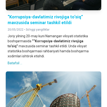
“Korrupsiya-davlatimiz rivojiga to‘siq”
mavzusida seminar tashkil etildi
20/05/2022 •
So'nggi yangiliklar
Joriy yilning 20-may kuni Namangan viloyati statistika
boshqarmasida
““Korrupsiya-davlatimiz rivojiga
to‘siq”
mavzusida seminar tashkil etildi. Unda viloyat
statistika boshqarmasi rahbariyati hamda boshqarma
xodimlari ishtirok etishdi.
Batafsil ...