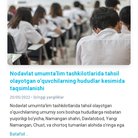
Nodavlat umumta’lim tashkilotlarida tahsil
olayotgan o‘quvchilarning hududlar kesimida
taqsimlanishi
20/05/2022 •
So'nggi yangiliklar
Nodavlat umumta’lim tashkilotlarida tahsil olayotgan
o‘quvchilarning umumiy soni boshqa hududlarga nisbatan
yuqoriligi bo‘yicha, Namangan shahri, Davlatobod, Yangi
Namangan, Chust, va chortoq tumanlari alohida o‘ringa ega.
Batafsil ...