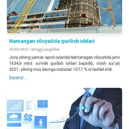
Namangan viloyatida qurilish ishlari
20/05/2022 •
So'nggi yangiliklar
Joriy yilning yanvar-aprel oylarida Namanagan viloyatida jami
1634,6 mlrd. so‘mlik qurilish ishlari bajarilib, o‘sish sur’ati
2021- yilning mos davriga nisbatan 107,1 % ni tashkil etdi.
Batafsil ...