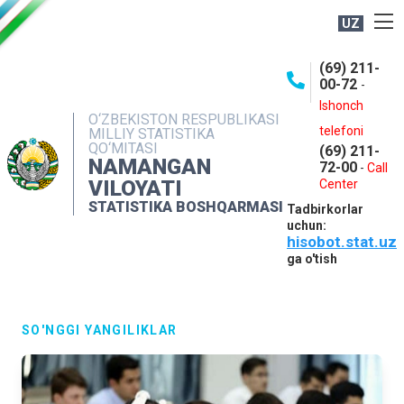
UZ
BOSHQARMA HAQIDA
(69) 211-
00-72
-
OCHIQ MA'LUMOTLAR
Ishonch
O‘ZBEKISTON RESPUBLIKASI
NASHRLAR
telefoni
MILLIY STATISTIKA
QO‘MITASI
(69) 211-
INTERAKTIV XIZMATLAR
NAMANGAN
72-00
-
Call
VILOYATI
MATBUOT XIZMATI
Center
STATISTIKA BOSHQARMASI
Tadbirkorlar
MUROJAATLAR
uchun:
hisobot.stat.uz
KONTAKTLAR
ga o'tish
SO'NGGI YANGILIKLAR