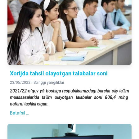
Xorijda tahsil olayotgan talabalar soni
23/05/2022 •
So'nggi yangiliklar
2021/22-oʻquv yili boshiga respublikamizdagi barcha oliy taʼlim
muassasalarida taʼlim olayotgan talabalar soni 808,4 ming
nafarni tashkil etgan.
Batafsil ...