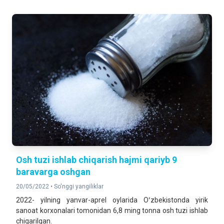
Osh tuzi ishlab chiqarish hajmi qariyb 9
baravarga oshgan
20/05/2022 •
So'nggi yangiliklar
2022- yilning yanvar-aprel oylarida Oʻzbekistonda yirik
sanoat korxonalari tomonidan 6,8 ming tonna osh tuzi ishlab
chiqarilgan.