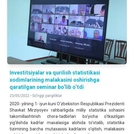
Investitsiyalar va qurilish statistikasi
xodimlarining malakasini oshirishga
qaratilgan seminar bo‘lib o‘tdi
23/05/2022 •
So'nggi yangiliklar
2020- yilning 1- iyun kuni O‘zbekiston Respublikasi Prezidenti
Shavkat Mirziyoyev rahbarligida milliy statistika sohasini
takomillashtirish chora-tadbirlari bo‘yicha o‘tkazilgan
yig‘ilishda kadrlar masalasiga alohida to‘xtalib, statistika
tizimining barcha mutaxassis kadrlarini o‘qitish, malakasini