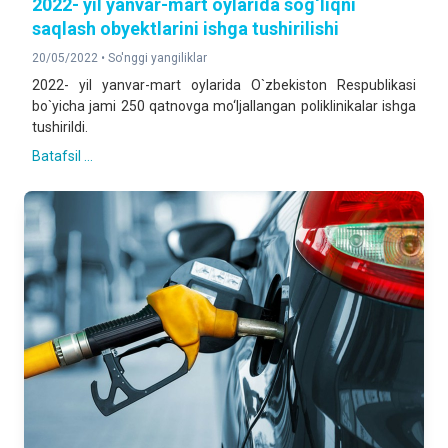
2022- yil yanvar-mart oylarida sog‘liqni
saqlash obyektlarini ishga tushirilishi
20/05/2022 •
So'nggi yangiliklar
2022- yil yanvar-mart oylarida O`zbekiston Respublikasi
bo`yicha jami 250 qatnovga mo‘ljallangan poliklinikalar ishga
tushirildi.
Batafsil ...