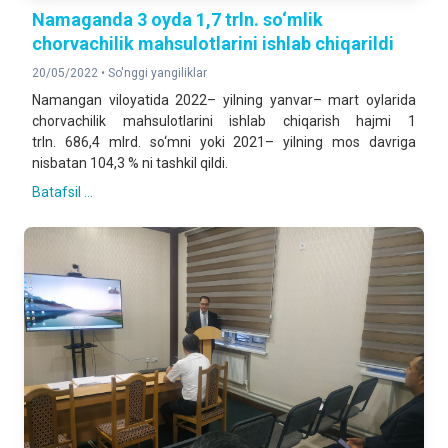
Namaganda 3 oyda 1,7 trln. so‘mlik
chorvachilik mahsulotlarini ishlab chiqarildi
20/05/2022 •
So'nggi yangiliklar
Namangan viloyatida 2022– yilning yanvar– mart oylarida
chorvachilik mahsulotlarini ishlab chiqarish hajmi 1
trln. 686,4 mlrd. so‘mni yoki 2021– yilning mos davriga
nisbatan 104,3 % ni tashkil qildi.
Batafsil ...