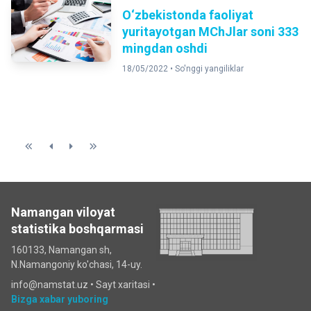
O‘zbekistonda faoliyat
yuritayotgan MChJlar soni 333
mingdan oshdi
18/05/2022 •
So'nggi yangiliklar
Namangan viloyat
statistika boshqarmasi
160133, Namangan sh,
N.Namangoniy ko'chasi, 14-uy.
info@namstat.uz •
Sayt xaritasi
•
Bizga xabar yuboring