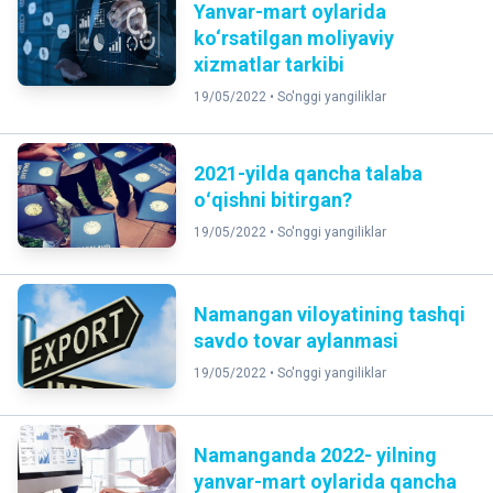
Yanvar-mart oylarida
ko‘rsatilgan moliyaviy
xizmatlar tarkibi
19/05/2022 •
So'nggi yangiliklar
2021-yilda qancha talaba
oʻqishni bitirgan?
19/05/2022 •
So'nggi yangiliklar
Namangan viloyatining tashqi
savdo tovar aylanmasi
19/05/2022 •
So'nggi yangiliklar
Namanganda 2022- yilning
yanvar-mart oylarida qancha