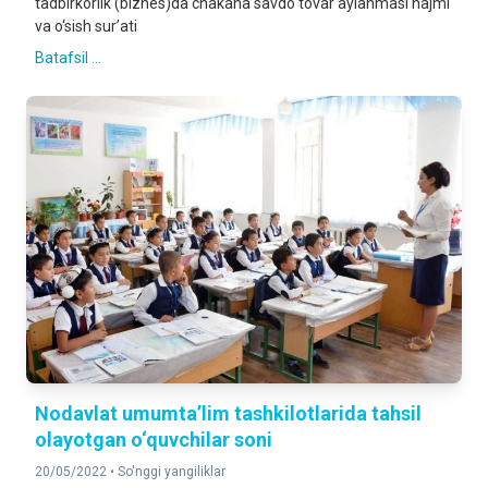
tadbirkorlik (biznes)da chakana savdo tovar aylanmasi hajmi
va o‘sish sur’ati
Batafsil ...
Nodavlat umumta’lim tashkilotlarida tahsil
olayotgan o‘quvchilar soni
20/05/2022 •
So'nggi yangiliklar