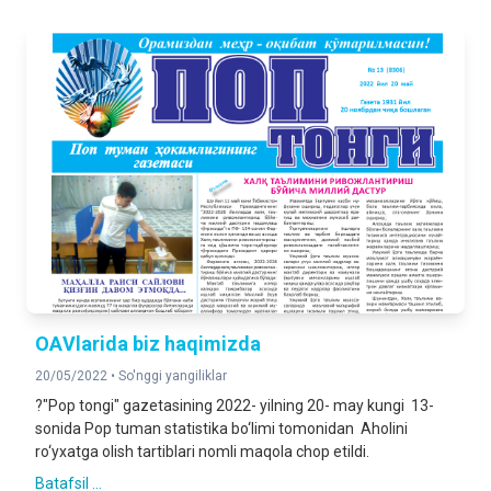
OАVlarida biz haqimizda
20/05/2022 •
So'nggi yangiliklar
?"Pop tongi" gazetasining 2022- yilning 20- may kungi 13-
sonida Pop tuman statistika bo‘limi tomonidan Aholini
ro‘yxatga olish tartiblari nomli maqola chop etildi.
Batafsil ...