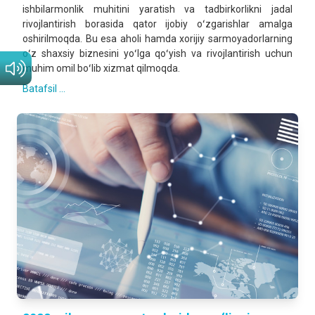
ishbilarmonlik muhitini yaratish va tadbirkorlikni jadal
rivojlantirish borasida qator ijobiy oʻzgarishlar amalga
oshirilmoqda. Bu esa aholi hamda xorijiy sarmoyadorlarning
oʻz shaxsiy biznesini yoʻlga qoʻyish va rivojlantirish uchun
muhim omil boʻlib xizmat qilmoqda.
Batafsil ...