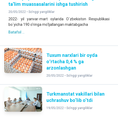
ta’lim muassasalarini ishga tushirish
20/05/2022 •
So'nggi yangiliklar
2022- yil yanvar-mart oylarida O`zbekiston Respublikasi
bo`yicha 190 o‘ringa mo‘ljallangan maktabgacha
Batafsil ...
Tuxum narxlari bir oyda
oʻrtacha 0,4 % ga
arzonlashgan
20/05/2022 •
So'nggi yangiliklar
Turkmanstat vakillari bilan
uchrashuv bo‘lib o‘tdi
19/05/2022 •
So'nggi yangiliklar