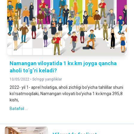
Namangan viloyatida 1 kv.km joyga qancha
aholi to‘g‘ri keladi?
10/05/2022 •
So'nggi yangiliklar
2022- yil 1- aprel holatiga, aholi zichligi bo‘yicha tahlillar shuni
ko‘rsatmoqdaki, Namangan viloyati bo‘yicha 1 kv.kmga 395,8
kishi,
Batafsil ...