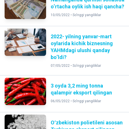
o‘rtacha oylik ish haqi qancha?
10/05/2022 •
So'nggi yangiliklar
2022- yilning yanvar-mart
oylarida kichik biznesning
YAHMdagi ulushi qanday
bo‘ldi?
07/05/2022 •
So'nggi yangiliklar
3 oyda 3,2 ming tonna
qalampir eksport qilingan
06/05/2022 •
So'nggi yangiliklar
Oʻzbekiston polietileni asosan