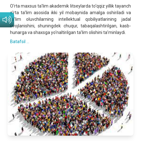
O‘rta maxsus ta’lim akademik litseylarda to‘qqiz yillik tayanch
o‘rta ta’lim asosida ikki yil mobaynida amalga oshiriladi va
ta’lim oluvchilarning intellektual qobiliyatlarining jadal
rivojlanishini, shuningdek chuqur, tabaqalashtirilgan, kasb-
hunarga va shaxsga yo‘naltirilgan ta’lim olishini ta’minlaydi.
Batafsil ...