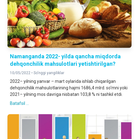
Namanganda 2022- yilda qancha miqdorda
dehqonchilik mahsulotlari yetishtirilgan?
10/05/2022 •
So'nggi yangiliklar
2022– yilning yanvar – mart oylarida ishlab chiqarilgan
dehqonchilik mahsulotlarining hajmi 1686,4 mlrd. so‘mni yoki
2021– yilning mos davriga nisbatan 103,8 % ni tashkil etdi.
Batafsil ...