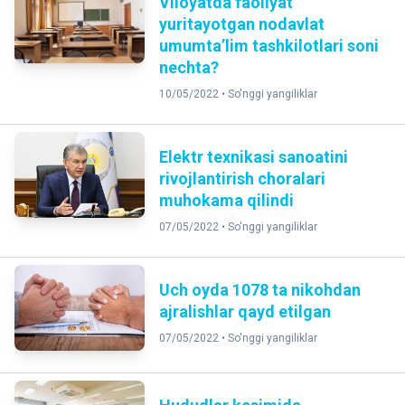
Viloyatda faoliyat
yuritayotgan nodavlat
umumta’lim tashkilotlari soni
nechta?
10/05/2022 •
So'nggi yangiliklar
Elektr texnikasi sanoatini
rivojlantirish choralari
muhokama qilindi
07/05/2022 •
So'nggi yangiliklar
Uch oyda 1078 ta nikohdan
ajralishlar qayd etilgan
07/05/2022 •
So'nggi yangiliklar