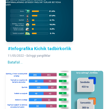
#Infografika Kichik tadbirkorlik
11/05/2022 •
So'nggi yangiliklar
Batafsil ...