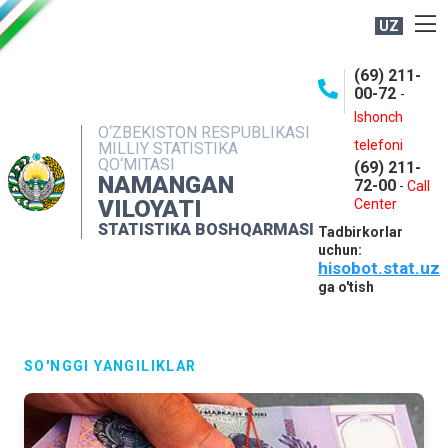
UZ
BOSHQARMA HAQIDA
(69) 211-
00-72
-
OCHIQ MA'LUMOTLAR
Ishonch
O‘ZBEKISTON RESPUBLIKASI
NASHRLAR
telefoni
MILLIY STATISTIKA
QO‘MITASI
(69) 211-
INTERAKTIV XIZMATLAR
NAMANGAN
72-00
-
Call
VILOYATI
MATBUOT XIZMATI
Center
STATISTIKA BOSHQARMASI
Tadbirkorlar
MUROJAATLAR
uchun:
hisobot.stat.uz
KONTAKTLAR
ga o'tish
SO'NGGI YANGILIKLAR