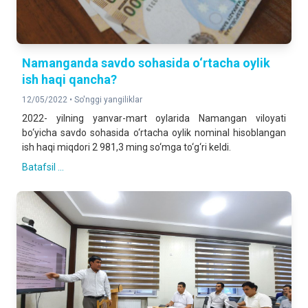
Namanganda savdo sohasida o‘rtacha oylik
ish haqi qancha?
12/05/2022 •
So'nggi yangiliklar
2022- yilning yanvar-mart oylarida Namangan viloyati
bo‘yicha savdo sohasida o‘rtacha oylik nominal hisoblangan
ish haqi miqdori 2 981,3 ming so‘mga to‘g‘ri keldi.
Batafsil ...