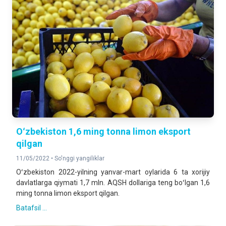
Oʻzbekiston 1,6 ming tonna limon eksport
qilgan
11/05/2022 •
So'nggi yangiliklar
Oʻzbekiston 2022-yilning yanvar-mart oylarida 6 ta xorijiy
davlatlarga qiymati 1,7 mln. AQSH dollariga teng boʻlgan 1,6
ming tonna limon eksport qilgan.
Batafsil ...