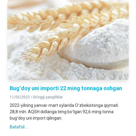
Bugʻdoy uni importi 22 ming tonnaga oshgan
11/05/2022 •
So'nggi yangiliklar
2022-yilning yanvar-mart oylarida Oʻzbekistonga qiymati
28,8 mln. AQSH dollariga teng boʻlgan 92,6 ming tonna
bugʻdoy uni import qilingan.
Batafsil ...