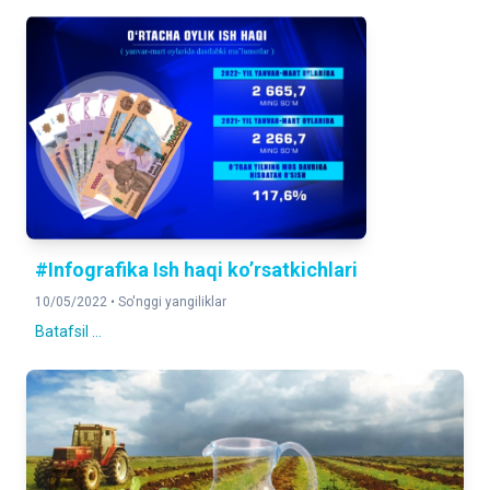
#Infografika Ish haqi ko’rsatkichlari
10/05/2022 •
So'nggi yangiliklar
Batafsil ...