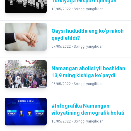
Turkiyaga eksport qilingan
10/05/2022 •
So'nggi yangiliklar
Qaysi hududda eng ko‘p nikoh
qayd etildi?
07/05/2022 •
So'nggi yangiliklar
Namangan aholisi yil boshidan
13,9 ming kishiga ko‘paydi
06/05/2022 •
So'nggi yangiliklar
#Infografika Namangan
viloyatining demografik holati
10/05/2022 •
So'nggi yangiliklar