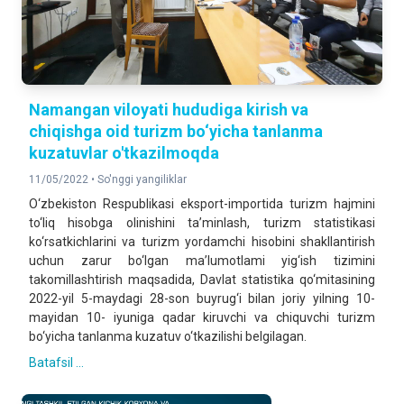
Namangan viloyati hududiga kirish va
chiqishga oid turizm bo‘yicha tanlanma
kuzatuvlar o'tkazilmoqda
11/05/2022 •
So'nggi yangiliklar
O‘zbekiston Respublikasi eksport-importida turizm hajmini
to‘liq hisobga olinishini ta’minlash, turizm statistikasi
ko‘rsatkichlarini va turizm yordamchi hisobini shakllantirish
uchun zarur bo‘lgan ma’lumotlami yig‘ish tizimini
takomillashtirish maqsadida, Davlat statistika qo‘mitasining
2022-yil 5-maydagi 28-son buyrug‘i bilan joriy yilning 10-
mayidan 10- iyuniga qadar kiruvchi va chiquvchi turizm
bo‘yicha tanlanma kuzatuv o‘tkazilishi belgilagan.
Batafsil ...