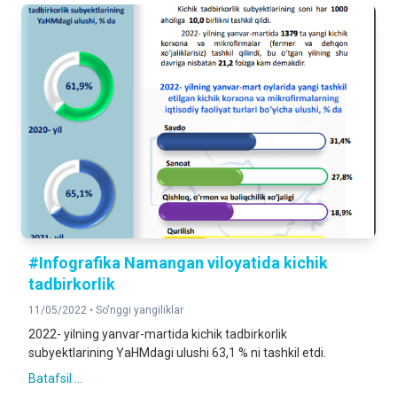
#Infografika Namangan viloyatida kichik
tadbirkorlik
11/05/2022 •
So'nggi yangiliklar
2022- yilning yanvar-martida kichik tadbirkorlik
subyektlarining YaHMdagi ulushi 63,1 % ni tashkil etdi.
Batafsil ...