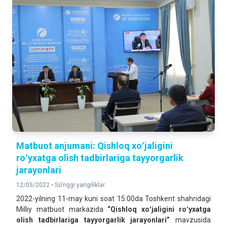
Matbuot anjumani: Qishloq xoʻjaligini
roʻyxatga olish tadbirlariga tayyorgarlik
jarayonlari
12/05/2022 •
So'nggi yangiliklar
2022-yilning 11-may kuni soat 15:00da Toshkent shahridagi
Milliy matbuot markazida
“Qishloq xoʻjaligini roʻyxatga
olish tadbirlariga tayyorgarlik jarayonlari”
mavzusida