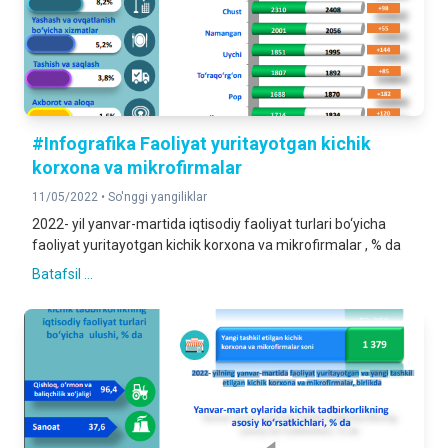
#Infografika Faoliyat yuritayotgan kichik
korxona va mikrofirmalar
11/05/2022 •
So'nggi yangiliklar
2022- yil yanvar-martida iqtisodiy faoliyat turlari bo‘yicha
faoliyat yuritayotgan kichik korxona va mikrofirmalar , % da
Batafsil ...