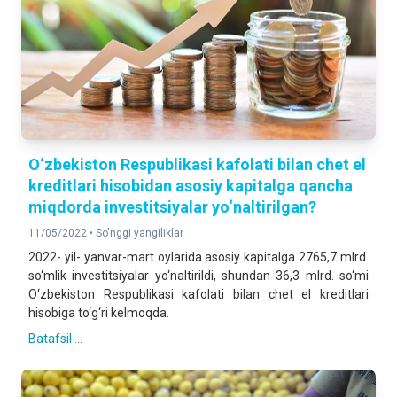
O‘zbekiston Respublikasi kafolati bilan chet el
kreditlari hisobidan asosiy kapitalga qancha
miqdorda investitsiyalar yo‘naltirilgan?
11/05/2022 •
So'nggi yangiliklar
2022- yil- yanvar-mart oylarida asosiy kapitalga 2765,7 mlrd.
so‘mlik investitsiyalar yo‘naltirildi, shundan 36,3 mlrd. so‘mi
O‘zbekiston Respublikasi kafolati bilan chet el kreditlari
hisobiga to‘g‘ri kelmoqda.
Batafsil ...