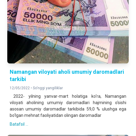
Namangan viloyati aholi umumiy daromadlari
tarkibi
12/05/2022 •
So'nggi yangiliklar
2022- yilning yanvar-mart holatiga ko‘ra, Namangan
viloyati aholining umumiy daromadlari hajmining o‘sishi
asosan umumiy daromadlar tarkibida 59,0 % ulushga ega
bo‘lgan mehnat faoliyatidan olingan daromadlar
Batafsil ...