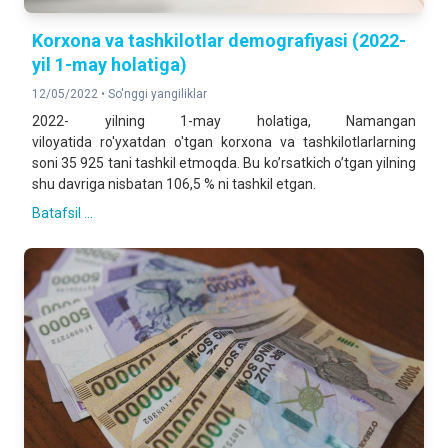
Korxona va tashkilotlar demografiyasi (2022-
yil 1-may holatiga)
12/05/2022 •
So'nggi yangiliklar
2022- yilning 1-may holatiga, Namangan
viloyatida ro'yxatdan o'tgan korxona va tashkilotlarlarning
soni 35 925 tani tashkil etmoqda. Bu koʼrsatkich oʼtgan yilning
shu davriga nisbatan 106,5 % ni tashkil etgan.
Batafsil ...