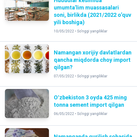
Hududlar kesimida
umumta’lim muassasalari
soni, birlikda (2021/2022 o‘quv
yili boshiga)
10/05/2022 •
So'nggi yangiliklar
Namangan xorijiy davlatlardan
qancha miqdorda choy import
qilgan?
07/05/2022 •
So'nggi yangiliklar
Oʻzbekiston 3 oyda 425 ming
tonna sement import qilgan
06/05/2022 •
So'nggi yangiliklar
Namanganda qurilish sohasida