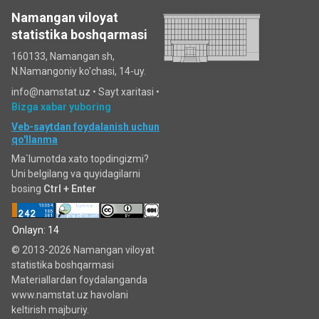
Namangan viloyat
statistika boshqarmasi
160133, Namangan sh,
N.Namangoniy ko'chasi, 14-uy.
info@namstat.uz •
Sayt xaritasi
•
Bizga xabar yuboring
Veb-saytdan foydalanish uchun
qo'llanma
Ma`lumotda xato topdingizmi?
Uni belgilang va quyidagilarni
bosing
Ctrl + Enter
Onlayn: 14
© 2013-2026 Namangan viloyat
statistika boshqarmasi
Materiallardan foydalanganda
www.namstat.uz havolani
keltirish majburiy.