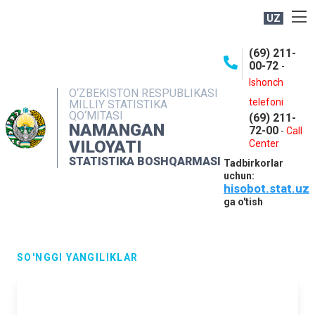
UZ
BOSHQARMA HAQIDA
(69) 211-
00-72
-
OCHIQ MA'LUMOTLAR
Ishonch
O‘ZBEKISTON RESPUBLIKASI
NASHRLAR
telefoni
MILLIY STATISTIKA
QO‘MITASI
(69) 211-
INTERAKTIV XIZMATLAR
NAMANGAN
72-00
-
Call
VILOYATI
MATBUOT XIZMATI
Center
STATISTIKA BOSHQARMASI
Tadbirkorlar
MUROJAATLAR
uchun:
hisobot.stat.uz
KONTAKTLAR
ga o'tish
SO'NGGI YANGILIKLAR